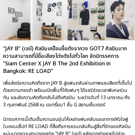
“JAY B” (เจบี) ศิลปินเคป็อบชื่อดังจากวง GOT7 ศิลปินมาก
ความสามารถที่มีชื่อเสียงโด่งดังไปทั่วโลก จัดนิทรรศการ
“Siam Center X JAY B The 2nd Exhibition in
Bangkok: RE LOAD”
เพื่อส่งต่อความคิดถึงจาก JAY B สู่แฟนคลับผ่านภาพและเสียงที่เต็มไป
ด้วยความทรงจำ พร้อมเปิดพื้นที่ให้แฟนๆ ได้แชร์ช่วงเวลาพิเศษร่วม
กัน และส่งความคิดถึงกลับไปถึงศิลปิน ระหว่างวันที่ 13 มกราคม ถึง
3 กุมภาพันธ์ 2568 ณ เอเทรี่ยม1 ชั้น G สยามเซ็นเตอร์
นิทรรศการนี้เติมเต็มความอบอุ่นให้เหล่าแฟนคลับและอากาเซ่หัวใจฟู
ในคอนเซ็ปท์ RE LOAD ที่สื่อถึงการหวนกลับคืนสู่สิ่งที่รักของศิลปิน
หนุ่มมากความสามารถอย่าง “JAY B” (เจบี) หลังจากห่างหายไปช่วง