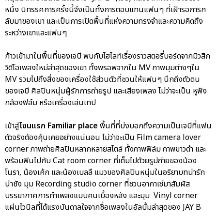
หนึ่ง นิทรรศการครั้งนี้จึงเป็นทั้งการตอบแทนแฟนๆ ที่เฝ้ารอการก
ลับมาของเขา และเป็นการเปิดพื้นที่แห่งความทรงจำและความคิดถึง
ระหว่างเขาและแฟนๆ
ก้าวเข้ามาในพื้นที่ของเจบี พบกับไฮไลท์เรื่องราวสตอรี่บอร์ดจากมิวสิก
วิดีโอเพลงใหม่ล่าสุดของเขา ทั้งพรอพจากใน MV ภาพมุมต่างๆใน
MV รวมไปถึงสิ่งของเครื่องใช้ส่วนตัวที่ชวนให้แฟนๆ นึกถึงตัวตน
ของเจบี ศิลปินหนุ่มผู้รักการถ่ายรูป และเสียงเพลง ไม่ว่าจะเป็น หูฟัง
กล้องฟิล์ม หรือเครื่องเล่นเทป
เข้าสู่
โซนแรก Familiar place
พื้นที่ที่บ่งบอกถึงความเป็นเจบีที่แฟน
ตัวจริงต้องคุ้นเคยอย่างแน่นอน ไม่ว่าจะเป็น Film camera lover
corner ภาพถ่ายศิลปินหลากหลายสไตล์ ทั้งภาพฟิล์ม ภาพขาวดำ และ
พร้อมฟินไปกับ Cat room corner ที่เต็มไปด้วยรูปถ่ายของน้อง
โนรา, น้องเค้ก และน้องเบลลึ แมวของศิลปินหนุ่มในอริยาบทน่ารัก
น่าชัง มุม Recording studio corner ที่ชวนอากาเซ่มาสัมผัส
บรรยากาศการทำเพลงแบบคนเบื้องหลัง และมุม Vinyl corner
แผ่นไวนิลที่ได้แรงบันดาลใจจากชื่อเพลงในอัลบั้มล่าสุดของ JAY B