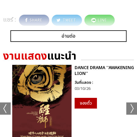
แชร์ :
SHARE
TWEET
LINE
อ่านต่อ
งานแสดง
แนะนำ
DANCE DRAMA ''AWAKENING
LION''
วันที่แสดง :
03/10/26
จองตั๋ว