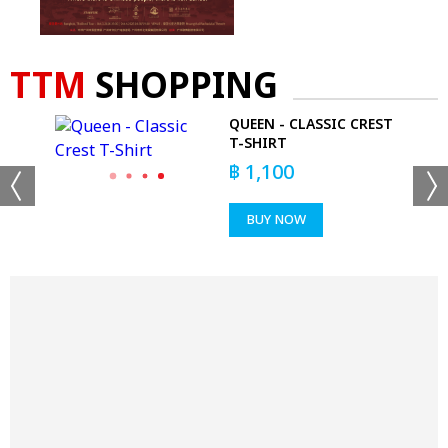
TTM
SHOPPING
QUEEN - CLASSIC CREST
IRT
T-SHIRT
฿
1,100
BUY NOW