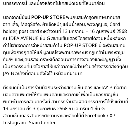
นิทรรศการนี้ และเบื้องหลังที่ไม่เคยเปิดเผยที่ไหนมาก่อน
นอกจากนี้ยังมี
POP-UP STORE
พบกับสินค้าสุดพิเศษมากมาย
อาทิ เสื้อ, MagSafe, ผ้าเช็ดหน้า,แผ่นน้ำหอม, พวงกุญแจ, Card
holder, post card ระหว่างวันที่ 13 มกราคม – 16 กุมภาพันธ์ 2568
ณ IDEA AVENUE ชั้น G สยามเซ็นเตอร์ โดยรายได้ส่วนหนึ่งหลังหัก
ค่าใช้จ่ายจากการจำหน่ายสินค้าใน POP-UP STORE นี้ จะร่วมสมทบ
ทุนเพื่อการกุศลให้แก่ มูลนิธิโรงพยาบาลพระมงกุฎเกล้าในพระราชูป
ถัมภ์ฯ และมูลนิธิสงเคราะห์เด็กอ่อนพิการทางสมองและปัญญา ซึ่ง
เป็นกิจกรรมที่เปิดโอกาสให้เหล่าอากาเซ่มีส่วนร่วมสร้างสรรค์สิ่งดีๆกับ
JAY B อย่างที่ศิลปินตั้งใจไว้ เหมือนที่ผ่านมา
ทั้งหมดนี้เป็นการร่วมมือกันระหว่างสยามเซ็นเตอร์ และ JAY B ที่อยาก
มอบความพิเศษให้กับแฟนคลับและอากาเซ่ เพื่อเป็นของขวัญชิ้น
พิเศษในการกลับมาครั้งนี้ สามารถร่วมสัมผัสนิทรรศการได้ตั้งแต่วันที่
13 มกราคม ถึง 3 กุมภาพันธ์ 2568 ณ เอเทรี่ยม1 ชั้น G
สยามเซ็นเตอร์ สามารถติดตามรายละเอียดได้ที่ Facebook / X /
Instagram : Siam Center