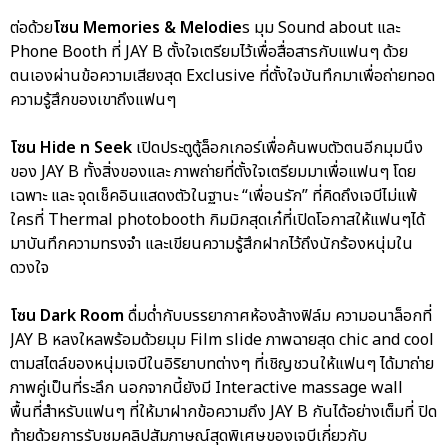
ต่อด้วย
โซน Memories & Melodie
s มุม Sound about และ
Phone Booth ที่ JAY B ตั้งใจเตรียมไว้เพื่อสื่อสารกับแฟนๆ ด้วย
ตนเองผ่านข้อความเสียงสุด Exclusive ที่ตั้งใจบันทึกมาเพื่อถ่ายทอด
ความรู้สึกของเขาถึงแฟนๆ
โซน Hide n Seek
เปิดประตูตู้ล็อกเกอร์เพื่อค้นพบตัวตนอีกมุมนึง
ของ JAY B ทั้งสิ่งของและ ภาพถ่ายที่ตั้งใจเตรียมมาเพื่อแฟนๆ โดย
เฉพาะ และ จุดเช็คอินแสดงตัวในฐานะ “เพื่อนรัก” ที่คิดถึงเจบีไม่แพ้
ใครที่ Thermal photobooth กิมมิกสุดเก๋ที่เปิดโอกาสให้แฟนๆได้
มาบันทึกความทรงจำ และเขียนความรู้สึกฝากไว้ถึงนักร้องหนุ่มใน
ดวงใจ
โซน Dark Room
ดื่มด่ำกับบรรยากาศห้องล้างฟิล์ม ความอนาล็อกที่
JAY B หลงใหลพร้อมด้วยมุม Film slide ภาพฉายสุด chic and cool
ตามสไตล์ของหนุ่มเจบีในอิริยาบทต่างๆ ที่เชิญชวนให้แฟนๆ ได้มาถ่าย
ภาพคู่เป็นที่ระลึก นอกจากนี้ยังมี Interactive massage wall
พื้นที่สำหรับแฟนๆ ที่ให้มาฝากข้อความถึง JAY B กันได้อย่างเต็มที่ ปิด
ท้ายด้วยการรับชมคลิปสัมภาษณ์สุดพิเศษของเจบีเกี่ยวกับ