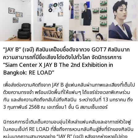
“JAY B” (เจบี) ศิลปินเคป็อบชื่อดังจากวง GOT7 ศิลปินมาก
ความสามารถที่มีชื่อเสียงโด่งดังไปทั่วโลก จัดนิทรรศการ
“Siam Center X JAY B The 2nd Exhibition in
Bangkok: RE LOAD”
เพื่อส่งต่อความคิดถึงจาก JAY B สู่แฟนคลับผ่านภาพและเสียงที่เต็มไป
ด้วยความทรงจำ พร้อมเปิดพื้นที่ให้แฟนๆ ได้แชร์ช่วงเวลาพิเศษร่วม
กัน และส่งความคิดถึงกลับไปถึงศิลปิน ระหว่างวันที่ 13 มกราคม ถึง
3 กุมภาพันธ์ 2568 ณ เอเทรี่ยม1 ชั้น G สยามเซ็นเตอร์
นิทรรศการนี้เติมเต็มความอบอุ่นให้เหล่าแฟนคลับและอากาเซ่หัวใจฟู
ในคอนเซ็ปท์ RE LOAD ที่สื่อถึงการหวนกลับคืนสู่สิ่งที่รักของศิลปิน
หนุ่มมากความสามารถอย่าง “JAY B” (เจบี) หลังจากห่างหายไปช่วง