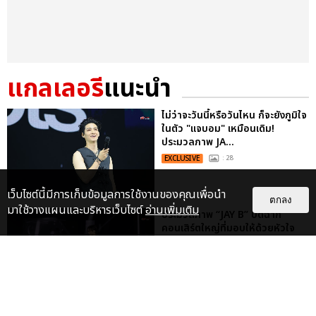
แกลเลอรี
แนะนำ
ไม่ว่าจะวันนี้หรือวันไหน ก็จะยังภูมิใจ
ในตัว "แจบอม" เหมือนเดิม!
ประมวลภาพ JA...
EXCLUSIVE
: 28
เว็บไซต์นี้มีการเก็บข้อมูลการใช้งานของคุณเพื่อนำ
ตกลง
มาใช้วางแผนและบริหารเว็บไซต์
อ่านเพิ่มเติม
ประมวลภาพ “JAY B” ปิดฉาก
คอนเสิร์ตใหญ่ที่มอบให้ด้วยหัวใจ
2025 JAY B CONCERT [TAPE:RE
LO...
EXCLUSIVE
อากาเซรอเพื่อนบีกลับมาด้วยนะ!