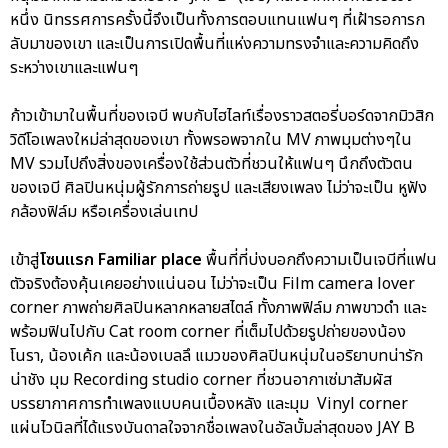
หนึ่ง นิทรรศการครั้งนี้จึงเป็นทั้งการตอบแทนแฟนๆ ที่เฝ้ารอการก
ลับมาของเขา และเป็นการเปิดพื้นที่แห่งความทรงจำและความคิดถึง
ระหว่างเขาและแฟนๆ
ก้าวเข้ามาในพื้นที่ของเจบี พบกับไฮไลท์เรื่องราวสตอรี่บอร์ดจากมิวสิก
วิดีโอเพลงใหม่ล่าสุดของเขา ทั้งพรอพจากใน MV ภาพมุมต่างๆใน
MV รวมไปถึงสิ่งของเครื่องใช้ส่วนตัวที่ชวนให้แฟนๆ นึกถึงตัวตน
ของเจบี ศิลปินหนุ่มผู้รักการถ่ายรูป และเสียงเพลง ไม่ว่าจะเป็น หูฟัง
กล้องฟิล์ม หรือเครื่องเล่นเทป
เข้าสู่
โซนแรก Familiar place
พื้นที่ที่บ่งบอกถึงความเป็นเจบีที่แฟน
ตัวจริงต้องคุ้นเคยอย่างแน่นอน ไม่ว่าจะเป็น Film camera lover
corner ภาพถ่ายศิลปินหลากหลายสไตล์ ทั้งภาพฟิล์ม ภาพขาวดำ และ
พร้อมฟินไปกับ Cat room corner ที่เต็มไปด้วยรูปถ่ายของน้อง
โนรา, น้องเค้ก และน้องเบลลึ แมวของศิลปินหนุ่มในอริยาบทน่ารัก
น่าชัง มุม Recording studio corner ที่ชวนอากาเซ่มาสัมผัส
บรรยากาศการทำเพลงแบบคนเบื้องหลัง และมุม Vinyl corner
แผ่นไวนิลที่ได้แรงบันดาลใจจากชื่อเพลงในอัลบั้มล่าสุดของ JAY B