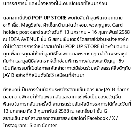
นิทรรศการนี้ และเบื้องหลังที่ไม่เคยเปิดเผยที่ไหนมาก่อน
นอกจากนี้ยังมี
POP-UP STORE
พบกับสินค้าสุดพิเศษมากมาย
อาทิ เสื้อ, MagSafe, ผ้าเช็ดหน้า,แผ่นน้ำหอม, พวงกุญแจ, Card
holder, post card ระหว่างวันที่ 13 มกราคม – 16 กุมภาพันธ์ 2568
ณ IDEA AVENUE ชั้น G สยามเซ็นเตอร์ โดยรายได้ส่วนหนึ่งหลังหัก
ค่าใช้จ่ายจากการจำหน่ายสินค้าใน POP-UP STORE นี้ จะร่วมสมทบ
ทุนเพื่อการกุศลให้แก่ มูลนิธิโรงพยาบาลพระมงกุฎเกล้าในพระราชูป
ถัมภ์ฯ และมูลนิธิสงเคราะห์เด็กอ่อนพิการทางสมองและปัญญา ซึ่ง
เป็นกิจกรรมที่เปิดโอกาสให้เหล่าอากาเซ่มีส่วนร่วมสร้างสรรค์สิ่งดีๆกับ
JAY B อย่างที่ศิลปินตั้งใจไว้ เหมือนที่ผ่านมา
ทั้งหมดนี้เป็นการร่วมมือกันระหว่างสยามเซ็นเตอร์ และ JAY B ที่อยาก
มอบความพิเศษให้กับแฟนคลับและอากาเซ่ เพื่อเป็นของขวัญชิ้น
พิเศษในการกลับมาครั้งนี้ สามารถร่วมสัมผัสนิทรรศการได้ตั้งแต่วันที่
13 มกราคม ถึง 3 กุมภาพันธ์ 2568 ณ เอเทรี่ยม1 ชั้น G
สยามเซ็นเตอร์ สามารถติดตามรายละเอียดได้ที่ Facebook / X /
Instagram : Siam Center