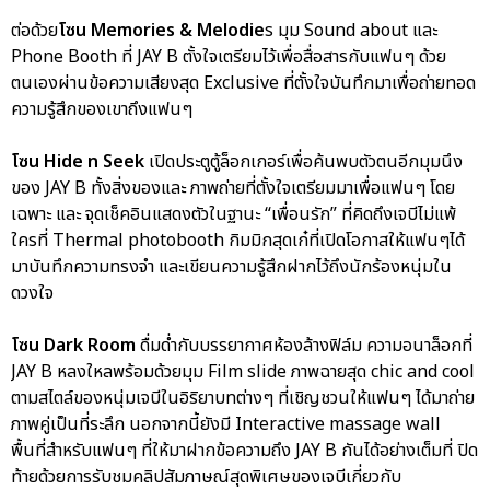
ต่อด้วย
โซน Memories & Melodie
s มุม Sound about และ
Phone Booth ที่ JAY B ตั้งใจเตรียมไว้เพื่อสื่อสารกับแฟนๆ ด้วย
ตนเองผ่านข้อความเสียงสุด Exclusive ที่ตั้งใจบันทึกมาเพื่อถ่ายทอด
ความรู้สึกของเขาถึงแฟนๆ
โซน Hide n Seek
เปิดประตูตู้ล็อกเกอร์เพื่อค้นพบตัวตนอีกมุมนึง
ของ JAY B ทั้งสิ่งของและ ภาพถ่ายที่ตั้งใจเตรียมมาเพื่อแฟนๆ โดย
เฉพาะ และ จุดเช็คอินแสดงตัวในฐานะ “เพื่อนรัก” ที่คิดถึงเจบีไม่แพ้
ใครที่ Thermal photobooth กิมมิกสุดเก๋ที่เปิดโอกาสให้แฟนๆได้
มาบันทึกความทรงจำ และเขียนความรู้สึกฝากไว้ถึงนักร้องหนุ่มใน
ดวงใจ
โซน Dark Room
ดื่มด่ำกับบรรยากาศห้องล้างฟิล์ม ความอนาล็อกที่
JAY B หลงใหลพร้อมด้วยมุม Film slide ภาพฉายสุด chic and cool
ตามสไตล์ของหนุ่มเจบีในอิริยาบทต่างๆ ที่เชิญชวนให้แฟนๆ ได้มาถ่าย
ภาพคู่เป็นที่ระลึก นอกจากนี้ยังมี Interactive massage wall
พื้นที่สำหรับแฟนๆ ที่ให้มาฝากข้อความถึง JAY B กันได้อย่างเต็มที่ ปิด
ท้ายด้วยการรับชมคลิปสัมภาษณ์สุดพิเศษของเจบีเกี่ยวกับ