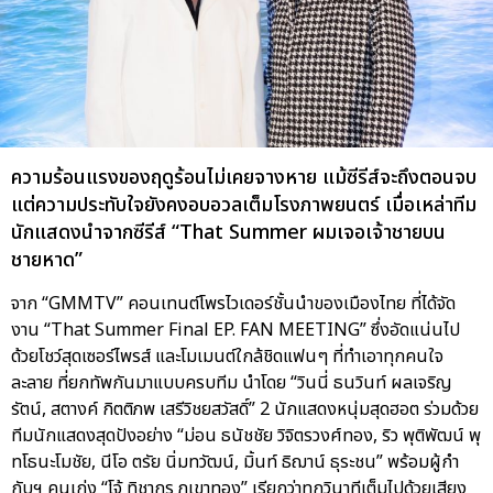
ความร้อนแรงของฤดูร้อนไม่เคยจางหาย แม้ซีรีส์จะถึงตอนจบ
แต่ความประทับใจยังคงอบอวลเต็มโรงภาพยนตร์ เมื่อเหล่าทีม
นักแสดงนำจากซีรีส์ “That Summer ผมเจอเจ้าชายบน
ชายหาด”
จาก “GMMTV” คอนเทนต์โพรไวเดอร์ชั้นนำของเมืองไทย ที่ได้จัด
งาน “That Summer Final EP. FAN MEETING” ซึ่งอัดแน่นไป
ด้วยโชว์สุดเซอร์ไพรส์ และโมเมนต์ใกล้ชิดแฟนๆ ที่ทำเอาทุกคนใจ
ละลาย ที่ยกทัพกันมาแบบครบทีม นำโดย “วินนี่ ธนวินท์ ผลเจริญ
รัตน์, สตางค์ กิตติภพ เสรีวิชยสวัสดิ์” 2 นักแสดงหนุ่มสุดฮอต ร่วมด้วย
ทีมนักแสดงสุดปังอย่าง “ม่อน ธนัชชัย วิจิตรวงศ์ทอง, ริว พุติพัฒน์ พุ
ทโธนะโมชัย, นีโอ ตรัย นิ่มทวัฒน์, มิ้นท์ ธิฌาน์ ธุระชน” พร้อมผู้กำ
กับฯ คนเก่ง “โจ้ ทิชากร ภูเขาทอง” เรียกว่าทุกวินาทีเต็มไปด้วยเสียง