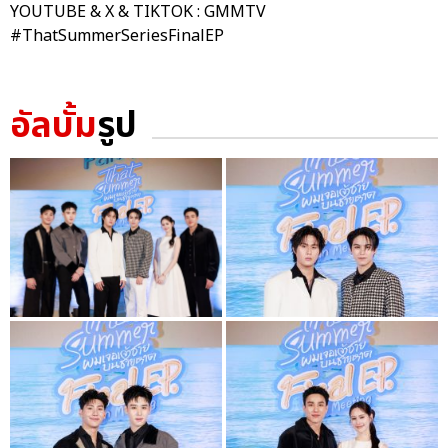
YOUTUBE & X & TIKTOK : GMMTV
#ThatSummerSeriesFinalEP
อัลบั้ม
รูป