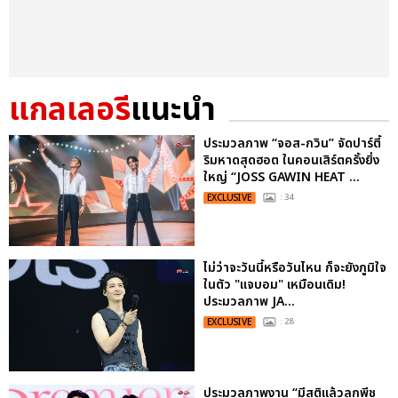
แกลเลอรี
แนะนำ
ประมวลภาพ “จอส-กวิน” จัดปาร์ตี้
ริมหาดสุดฮอต ในคอนเสิร์ตครั้งยิ่ง
ใหญ่ “JOSS GAWIN HEAT ...
EXCLUSIVE
: 34
ไม่ว่าจะวันนี้หรือวันไหน ก็จะยังภูมิใจ
ในตัว "แจบอม" เหมือนเดิม!
ประมวลภาพ JA...
EXCLUSIVE
: 28
ประมวลภาพงาน “มีสติแล้วลูกพีช