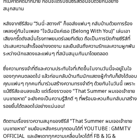
ที่ไม่คาดคิดมากมาย ก่อนจะได้รับชมซีรีส์ตอนจบด้วยกันอย่าง
สนุกสนาน
หลังจากซีรีส์จบ “วินนี่-สตางค์” ก็ขอส่งแฟนๆ กลับบ้านด้วยการร้อง
เพลงคู่กันในเพลง “ใจฉันมีแค่เธอ (Belong With You)” เล่นเอา
เสียงกรี๊ดดังสนั่นโรงภาพยนตร์เลยทีเดียว ถือเป็นการปิดท้ายซีรีส์ที่
ประสบความสำเร็จอย่างงดงาม และยืนยันถึงความรักและความผูกพัน
ระหว่างนักแสดงและแฟนๆ ที่สนับสนุนกันมาโดยตลอด
ซึ่งความทรงจำที่ดีและความประทับใจที่เกิดขึ้นในงานวันนี้จะอยู่ในใจ
ของทุกคนตลอดไป แล้วก่อนกลับบ้านทีมนักแสดงผู้กำกับก็ยังได้ขอบ
คุณแฟนๆ ทุกคนที่มาร่วมสร้างความทรงจำดีๆ ด้วยกันในวันนี้ เพราะ
แม้ซีรีส์จะจบลงแล้ว แต่เรื่องราวของ “That Summer ผมเจอเจ้าชาย
บนชายหาด” จะยังคงเป็นความรู้สึกดี ๆ ที่พร้อมจะหวนคืนกลับมาสร้าง
รอยยิ้มได้ตลอดไปอย่างแน่นอน!
ติดตามเรื่องราวความสนุกของซีรีส์ “That Summer ผมเจอเจ้าชาย
บนชายหาด” ชมย้อนหลังครบทุกตอนได้ที่ YOUTUBE : GMMTV
OFFICIAL และอัพเดททุกความเคลื่อนไหวได้ที่ FB & IG &