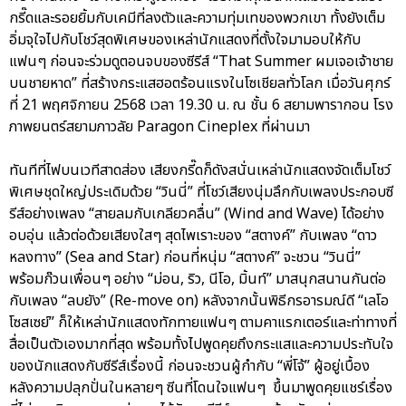
กรี๊ดและรอยยิ้มกับเคมีที่ลงตัวและความทุ่มเทของพวกเขา ทั้งยังเต็ม
อิ่มจุใจไปกับโชว์สุดพิเศษของเหล่านักแสดงที่ตั้งใจมามอบให้กับ
แฟนๆ ก่อนจะร่วมดูตอนจบของซีรีส์ “That Summer ผมเจอเจ้าชาย
บนชายหาด” ที่สร้างกระแสฮอตร้อนแรงในโซเชียลทั่วโลก เมื่อวันศุกร์
ที่ 21 พฤศจิกายน 2568 เวลา 19.30 น. ณ ชั้น 6 สยามพารากอน โรง
ภาพยนตร์สยามภาวลัย Paragon Cineplex ที่ผ่านมา
ทันทีที่ไฟบนเวทีสาดส่อง เสียงกรี๊ดก็ดังสนั่นเหล่านักแสดงจัดเต็มโชว์
พิเศษชุดใหญ่ประเดิมด้วย “วินนี่” ที่โชว์เสียงนุ่มลึกกับเพลงประกอบซี
รีส์อย่างเพลง “สายลมกับเกลียวคลื่น” (Wind and Wave) ได้อย่าง
อบอุ่น แล้วต่อด้วยเสียงใสๆ สุดไพเราะของ “สตางค์” กับเพลง “ดาว
หลงทาง” (Sea and Star) ก่อนที่หนุ่ม “สตางค์” จะชวน “วินนี่”
พร้อมก๊วนเพื่อนๆ อย่าง “ม่อน, ริว, นีโอ, มิ้นท์” มาสนุกสนานกันต่อ
กับเพลง “ลบยัง” (Re-move on) หลังจากนั้นพิธีกรอารมณ์ดี “เลโอ
โซสเซย์” ก็ให้เหล่านักแสดงทักทายแฟนๆ ตามคาแรกเตอร์และท่าทางที่
สื่อเป็นตัวเองมากที่สุด พร้อมทั้งไปพูดคุยถึงกระแสและความประทับใจ
ของนักแสดงกับซีรีส์เรื่องนี้ ก่อนจะชวนผู้กำกับ “พี่โจ้” ผู้อยู่เบื้อง
หลังความปลุกปั่นในหลายๆ ซีนที่โดนใจแฟนๆ ขึ้นมาพูดคุยแชร์เรื่อง