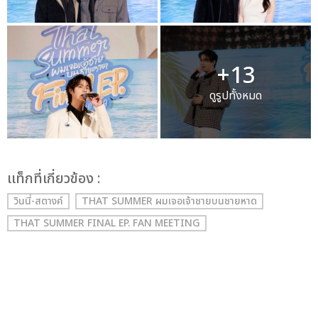
+13
ดูรูปทั้งหมด
เเท็กที่เกี่ยวข้อง :
วินนี่-สตางค์
THAT SUMMER ผมเจอเจ้าชายบนชายหาด
THAT SUMMER FINAL EP. FAN MEETING