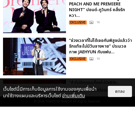
PEACH AND ME PREMIERE
NIGHT” ปอนด์-ภูวินทร์ คลั่งรัก
หวา...
EXCLUSIVE
: 16
“ช่วงเวลาที่ไม่ได้เจอกันพิสูจน์แล้วว่า
รักแท้จะไม่มีวันจางหาย” ประมวล
ภาพ JAEHYUN กับแฟน...
EXCLUSIVE
: 10
"ถ้าไม่มีทุกคนก็คงไม่มีเพิร์ธ-
แซนต้า" ประมวลภาพ เพิร์ธ-แซนต้า
เว็บไซต์นี้มีการเก็บข้อมูลการใช้งานของคุณเพื่อนำ
เกี่ยวกับเรา
ติดต่อลงโฆษณา
ติดต่อเรา
ตกลง
เปลี่ยนฮอลล์ให...
มาใช้วางแผนและบริหารเว็บไซต์
อ่านเพิ่มเติม
EXCLUSIVE
: 34
© 2026
THAITICKETMAJOR
All Rights Reserved.