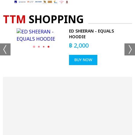
TTM
SHOPPING
ED SHEERAN - EQUALS
G
HOODIE
฿
2,000
BUY NOW