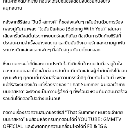
ที่ไม่คาดคิดมากมาย ก่อนจะได้รับชมซีรีส์ตอนจบด้วยกันอย่าง
สนุกสนาน
หลังจากซีรีส์จบ “วินนี่-สตางค์” ก็ขอส่งแฟนๆ กลับบ้านด้วยการร้อง
เพลงคู่กันในเพลง “ใจฉันมีแค่เธอ (Belong With You)” เล่นเอา
เสียงกรี๊ดดังสนั่นโรงภาพยนตร์เลยทีเดียว ถือเป็นการปิดท้ายซีรีส์ที่
ประสบความสำเร็จอย่างงดงาม และยืนยันถึงความรักและความผูกพัน
ระหว่างนักแสดงและแฟนๆ ที่สนับสนุนกันมาโดยตลอด
ซึ่งความทรงจำที่ดีและความประทับใจที่เกิดขึ้นในงานวันนี้จะอยู่ในใจ
ของทุกคนตลอดไป แล้วก่อนกลับบ้านทีมนักแสดงผู้กำกับก็ยังได้ขอบ
คุณแฟนๆ ทุกคนที่มาร่วมสร้างความทรงจำดีๆ ด้วยกันในวันนี้ เพราะ
แม้ซีรีส์จะจบลงแล้ว แต่เรื่องราวของ “That Summer ผมเจอเจ้าชาย
บนชายหาด” จะยังคงเป็นความรู้สึกดี ๆ ที่พร้อมจะหวนคืนกลับมาสร้าง
รอยยิ้มได้ตลอดไปอย่างแน่นอน!
ติดตามเรื่องราวความสนุกของซีรีส์ “That Summer ผมเจอเจ้าชาย
บนชายหาด” ชมย้อนหลังครบทุกตอนได้ที่ YOUTUBE : GMMTV
OFFICIAL และอัพเดททุกความเคลื่อนไหวได้ที่ FB & IG &