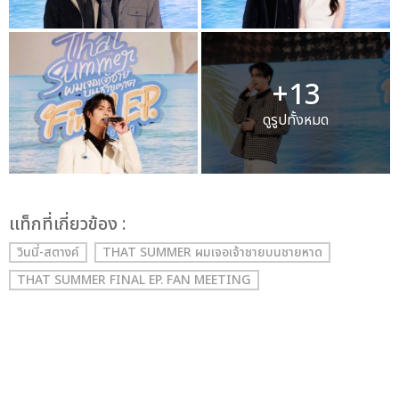
+13
ดูรูปทั้งหมด
เเท็กที่เกี่ยวข้อง :
วินนี่-สตางค์
THAT SUMMER ผมเจอเจ้าชายบนชายหาด
THAT SUMMER FINAL EP. FAN MEETING