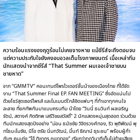
ความร้อนแรงของฤดูร้อนไม่เคยจางหาย แม้ซีรีส์จะถึงตอนจบ
แต่ความประทับใจยังคงอบอวลเต็มโรงภาพยนตร์ เมื่อเหล่าทีม
นักแสดงนำจากซีรีส์ “That Summer ผมเจอเจ้าชายบน
ชายหาด”
จาก “GMMTV” คอนเทนต์โพรไวเดอร์ชั้นนำของเมืองไทย ที่ได้จัด
งาน “That Summer Final EP. FAN MEETING” ซึ่งอัดแน่นไป
ด้วยโชว์สุดเซอร์ไพรส์ และโมเมนต์ใกล้ชิดแฟนๆ ที่ทำเอาทุกคนใจ
ละลาย ที่ยกทัพกันมาแบบครบทีม นำโดย “วินนี่ ธนวินท์ ผลเจริญ
รัตน์, สตางค์ กิตติภพ เสรีวิชยสวัสดิ์” 2 นักแสดงหนุ่มสุดฮอต ร่วมด้วย
ทีมนักแสดงสุดปังอย่าง “ม่อน ธนัชชัย วิจิตรวงศ์ทอง, ริว พุติพัฒน์ พุ
ทโธนะโมชัย, นีโอ ตรัย นิ่มทวัฒน์, มิ้นท์ ธิฌาน์ ธุระชน” พร้อมผู้กำ
กับฯ คนเก่ง “โจ้ ทิชากร ภูเขาทอง” เรียกว่าทุกวินาทีเต็มไปด้วยเสียง