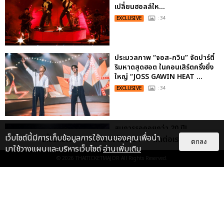
เปลี่ยนฮอลล์ให...
EXCLUSIVE
: 34
ประมวลภาพ “จอส-กวิน” จัดปาร์ตี้
ริมหาดสุดฮอต ในคอนเสิร์ตครั้งยิ่ง
ใหญ่ “JOSS GAWIN HEAT ...
EXCLUSIVE
: 34
สมการรอคอยกว่า 20 ปี!
เว็บไซต์นี้มีการเก็บข้อมูลการใช้งานของคุณเพื่อนำ
F✦FOREVER เรียกเสียงกรี๊ดแบบไม่
เกี่ยวกับเรา
ติดต่อลงโฆษณา
ติดต่อเรา
ตกลง
พัก ซึ้งน้ำตาไหล โปรดักชันสุดอลัง...
มาใช้วางแผนและบริหารเว็บไซต์
อ่านเพิ่มเติม
© 2026
THAITICKETMAJOR
All Rights Reserved.
EXCLUSIVE
: 6