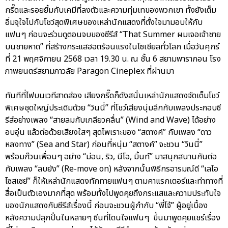
กรี๊ดและรอยยิ้มกับเคมีที่ลงตัวและความทุ่มเทของพวกเขา ทั้งยังเต็ม
อิ่มจุใจไปกับโชว์สุดพิเศษของเหล่านักแสดงที่ตั้งใจมามอบให้กับ
แฟนๆ ก่อนจะร่วมดูตอนจบของซีรีส์ “That Summer ผมเจอเจ้าชาย
บนชายหาด” ที่สร้างกระแสฮอตร้อนแรงในโซเชียลทั่วโลก เมื่อวันศุกร์
ที่ 21 พฤศจิกายน 2568 เวลา 19.30 น. ณ ชั้น 6 สยามพารากอน โรง
ภาพยนตร์สยามภาวลัย Paragon Cineplex ที่ผ่านมา
ทันทีที่ไฟบนเวทีสาดส่อง เสียงกรี๊ดก็ดังสนั่นเหล่านักแสดงจัดเต็มโชว์
พิเศษชุดใหญ่ประเดิมด้วย “วินนี่” ที่โชว์เสียงนุ่มลึกกับเพลงประกอบซี
รีส์อย่างเพลง “สายลมกับเกลียวคลื่น” (Wind and Wave) ได้อย่าง
อบอุ่น แล้วต่อด้วยเสียงใสๆ สุดไพเราะของ “สตางค์” กับเพลง “ดาว
หลงทาง” (Sea and Star) ก่อนที่หนุ่ม “สตางค์” จะชวน “วินนี่”
พร้อมก๊วนเพื่อนๆ อย่าง “ม่อน, ริว, นีโอ, มิ้นท์” มาสนุกสนานกันต่อ
กับเพลง “ลบยัง” (Re-move on) หลังจากนั้นพิธีกรอารมณ์ดี “เลโอ
โซสเซย์” ก็ให้เหล่านักแสดงทักทายแฟนๆ ตามคาแรกเตอร์และท่าทางที่
สื่อเป็นตัวเองมากที่สุด พร้อมทั้งไปพูดคุยถึงกระแสและความประทับใจ
ของนักแสดงกับซีรีส์เรื่องนี้ ก่อนจะชวนผู้กำกับ “พี่โจ้” ผู้อยู่เบื้อง
หลังความปลุกปั่นในหลายๆ ซีนที่โดนใจแฟนๆ ขึ้นมาพูดคุยแชร์เรื่อง