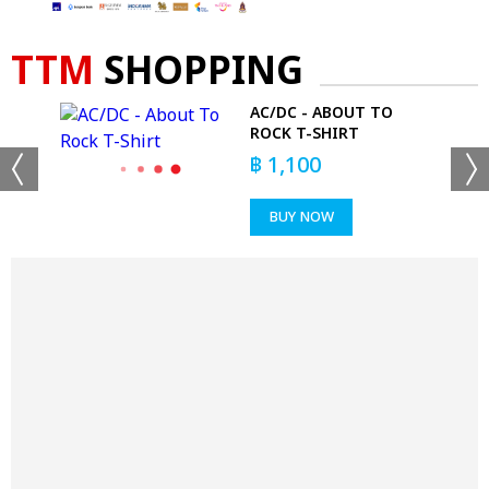
TTM
SHOPPING
D
AC/DC - ABOUT TO
NYL
ROCK T-SHIRT
฿
1,100
BUY NOW