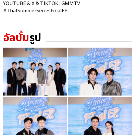
YOUTUBE & X & TIKTOK : GMMTV
#ThatSummerSeriesFinalEP
อัลบั้ม
รูป