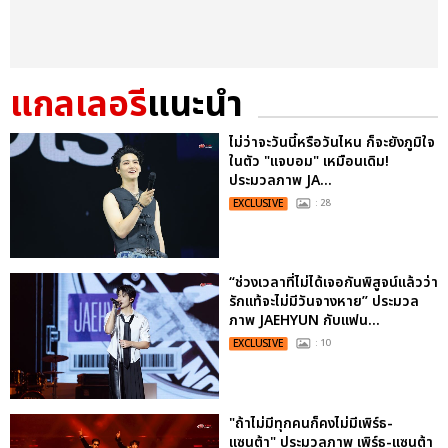
แกลเลอรี
แนะนำ
ไม่ว่าจะวันนี้หรือวันไหน ก็จะยังภูมิใจ
ในตัว "แจบอม" เหมือนเดิม!
ประมวลภาพ JA...
EXCLUSIVE
: 28
“ช่วงเวลาที่ไม่ได้เจอกันพิสูจน์แล้วว่า
รักแท้จะไม่มีวันจางหาย” ประมวล
ภาพ JAEHYUN กับแฟน...
EXCLUSIVE
: 10
"ถ้าไม่มีทุกคนก็คงไม่มีเพิร์ธ-
แซนต้า" ประมวลภาพ เพิร์ธ-แซนต้า