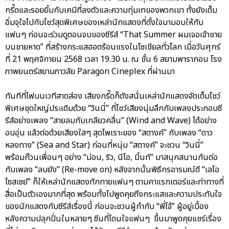
กรี๊ดและรอยยิ้มกับเคมีที่ลงตัวและความทุ่มเทของพวกเขา ทั้งยังเต็ม
อิ่มจุใจไปกับโชว์สุดพิเศษของเหล่านักแสดงที่ตั้งใจมามอบให้กับ
แฟนๆ ก่อนจะร่วมดูตอนจบของซีรีส์ “That Summer ผมเจอเจ้าชาย
บนชายหาด” ที่สร้างกระแสฮอตร้อนแรงในโซเชียลทั่วโลก เมื่อวันศุกร์
ที่ 21 พฤศจิกายน 2568 เวลา 19.30 น. ณ ชั้น 6 สยามพารากอน โรง
ภาพยนตร์สยามภาวลัย Paragon Cineplex ที่ผ่านมา
ทันทีที่ไฟบนเวทีสาดส่อง เสียงกรี๊ดก็ดังสนั่นเหล่านักแสดงจัดเต็มโชว์
พิเศษชุดใหญ่ประเดิมด้วย “วินนี่” ที่โชว์เสียงนุ่มลึกกับเพลงประกอบซี
รีส์อย่างเพลง “สายลมกับเกลียวคลื่น” (Wind and Wave) ได้อย่าง
อบอุ่น แล้วต่อด้วยเสียงใสๆ สุดไพเราะของ “สตางค์” กับเพลง “ดาว
หลงทาง” (Sea and Star) ก่อนที่หนุ่ม “สตางค์” จะชวน “วินนี่”
พร้อมก๊วนเพื่อนๆ อย่าง “ม่อน, ริว, นีโอ, มิ้นท์” มาสนุกสนานกันต่อ
กับเพลง “ลบยัง” (Re-move on) หลังจากนั้นพิธีกรอารมณ์ดี “เลโอ
โซสเซย์” ก็ให้เหล่านักแสดงทักทายแฟนๆ ตามคาแรกเตอร์และท่าทางที่
สื่อเป็นตัวเองมากที่สุด พร้อมทั้งไปพูดคุยถึงกระแสและความประทับใจ
ของนักแสดงกับซีรีส์เรื่องนี้ ก่อนจะชวนผู้กำกับ “พี่โจ้” ผู้อยู่เบื้อง
หลังความปลุกปั่นในหลายๆ ซีนที่โดนใจแฟนๆ ขึ้นมาพูดคุยแชร์เรื่อง