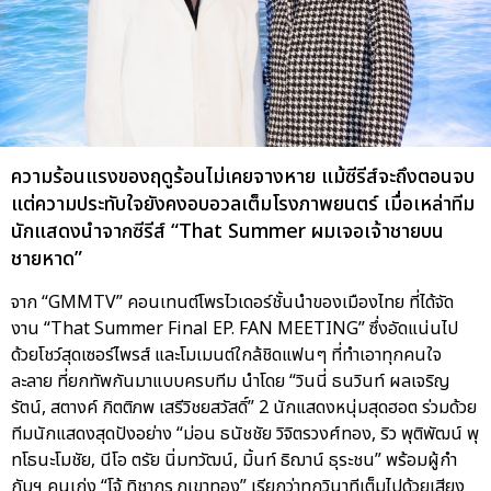
ความร้อนแรงของฤดูร้อนไม่เคยจางหาย แม้ซีรีส์จะถึงตอนจบ
แต่ความประทับใจยังคงอบอวลเต็มโรงภาพยนตร์ เมื่อเหล่าทีม
นักแสดงนำจากซีรีส์ “That Summer ผมเจอเจ้าชายบน
ชายหาด”
จาก “GMMTV” คอนเทนต์โพรไวเดอร์ชั้นนำของเมืองไทย ที่ได้จัด
งาน “That Summer Final EP. FAN MEETING” ซึ่งอัดแน่นไป
ด้วยโชว์สุดเซอร์ไพรส์ และโมเมนต์ใกล้ชิดแฟนๆ ที่ทำเอาทุกคนใจ
ละลาย ที่ยกทัพกันมาแบบครบทีม นำโดย “วินนี่ ธนวินท์ ผลเจริญ
รัตน์, สตางค์ กิตติภพ เสรีวิชยสวัสดิ์” 2 นักแสดงหนุ่มสุดฮอต ร่วมด้วย
ทีมนักแสดงสุดปังอย่าง “ม่อน ธนัชชัย วิจิตรวงศ์ทอง, ริว พุติพัฒน์ พุ
ทโธนะโมชัย, นีโอ ตรัย นิ่มทวัฒน์, มิ้นท์ ธิฌาน์ ธุระชน” พร้อมผู้กำ
กับฯ คนเก่ง “โจ้ ทิชากร ภูเขาทอง” เรียกว่าทุกวินาทีเต็มไปด้วยเสียง