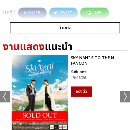
แชร์ :
SHARE
TWEET
LINE
อ่านต่อ
งานแสดง
แนะนำ
SKY NANI S TO THE N
FANCON
วันที่แสดง :
19/09/26
จองตั๋ว