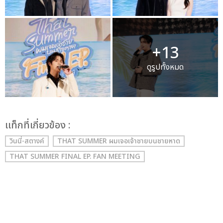
+13
ดูรูปทั้งหมด
เเท็กที่เกี่ยวข้อง :
วินนี่-สตางค์
THAT SUMMER ผมเจอเจ้าชายบนชายหาด
THAT SUMMER FINAL EP. FAN MEETING