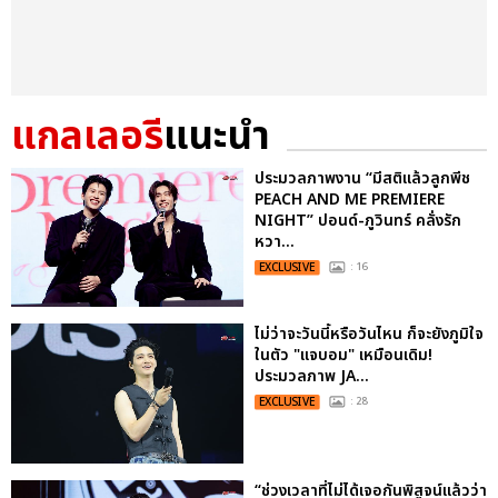
แกลเลอรี
แนะนำ
ประมวลภาพงาน “มีสติแล้วลูกพีช
PEACH AND ME PREMIERE
NIGHT” ปอนด์-ภูวินทร์ คลั่งรัก
หวา...
EXCLUSIVE
: 16
ไม่ว่าจะวันนี้หรือวันไหน ก็จะยังภูมิใจ
ในตัว "แจบอม" เหมือนเดิม!
ประมวลภาพ JA...
EXCLUSIVE
: 28
“ช่วงเวลาที่ไม่ได้เจอกันพิสูจน์แล้วว่า