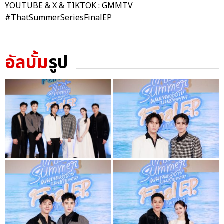
YOUTUBE & X & TIKTOK : GMMTV
#ThatSummerSeriesFinalEP
อัลบั้ม
รูป