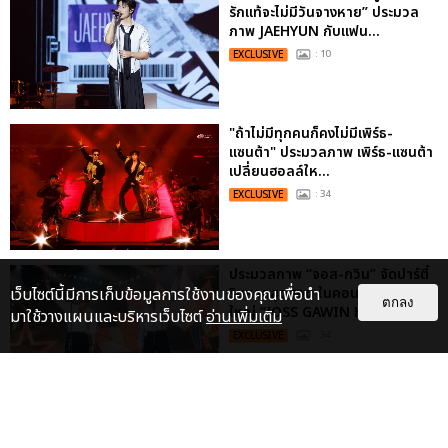
รักแท้จะไม่มีวันจางหาย” ประมวล
ภาพ JAEHYUN กับแฟน...
EXCLUSIVE
: 10
"ถ้าไม่มีทุกคนก็คงไม่มีเพิร์ธ-
แซนต้า" ประมวลภาพ เพิร์ธ-แซนต้า
เปลี่ยนฮอลล์ให...
EXCLUSIVE
: 34
ประมวลภาพ “จอส-กวิน” จัดปาร์ตี้
ริมหาดสุดฮอต ในคอนเสิร์ตครั้งยิ่ง
เว็บไซต์นี้มีการเก็บข้อมูลการใช้งานของคุณเพื่อนำ
ตกลง
ใหญ่ “JOSS GAWIN HEAT ...
มาใช้วางแผนและบริหารเว็บไซต์
อ่านเพิ่มเติม
EXCLUSIVE
: 34