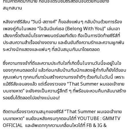
ที่ไม่คาดคิดมากมาย ก่อนจะได้รับชมซีรีส์ตอนจบด้วยกันอย่าง
สนุกสนาน
หลังจากซีรีส์จบ “วินนี่-สตางค์” ก็ขอส่งแฟนๆ กลับบ้านด้วยการร้อง
เพลงคู่กันในเพลง “ใจฉันมีแค่เธอ (Belong With You)” เล่นเอา
เสียงกรี๊ดดังสนั่นโรงภาพยนตร์เลยทีเดียว ถือเป็นการปิดท้ายซีรีส์ที่
ประสบความสำเร็จอย่างงดงาม และยืนยันถึงความรักและความผูกพัน
ระหว่างนักแสดงและแฟนๆ ที่สนับสนุนกันมาโดยตลอด
ซึ่งความทรงจำที่ดีและความประทับใจที่เกิดขึ้นในงานวันนี้จะอยู่ในใจ
ของทุกคนตลอดไป แล้วก่อนกลับบ้านทีมนักแสดงผู้กำกับก็ยังได้ขอบ
คุณแฟนๆ ทุกคนที่มาร่วมสร้างความทรงจำดีๆ ด้วยกันในวันนี้ เพราะ
แม้ซีรีส์จะจบลงแล้ว แต่เรื่องราวของ “That Summer ผมเจอเจ้าชาย
บนชายหาด” จะยังคงเป็นความรู้สึกดี ๆ ที่พร้อมจะหวนคืนกลับมาสร้าง
รอยยิ้มได้ตลอดไปอย่างแน่นอน!
ติดตามเรื่องราวความสนุกของซีรีส์ “That Summer ผมเจอเจ้าชาย
บนชายหาด” ชมย้อนหลังครบทุกตอนได้ที่ YOUTUBE : GMMTV
OFFICIAL และอัพเดททุกความเคลื่อนไหวได้ที่ FB & IG &