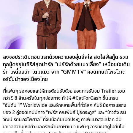
ลงจอประเดิมตอนแรกด้วยความอบอุ่นฮีลใจ สดใสฟีลกู๊ด รวม
ทุกมู้ดอยู่ในซีรีส์สุดน่ารัก “เปย์รักด้วยแมวเลี้ยง” เหนื่อยใจเติม
รัก เหนื่อยนัก เติมแมว จาก “GMMTV” คอนเทนต์โพรไวเด
อร์ชั้นนำของเมืองไทย
ที่แฟนๆ รอคอยและให้การต้อนรับด้วย ยอดการรับชม Trailer รวม
กว่า 5.8 ล้านครั้งในทุกช่องทาง ทำให้ #CatForCash ขึ้นเทรน
“อันดับ 1” Worldwide และอีกหลายพื้นที่ทั่วโลก กับฝีมือการแสดง
ของ 2 คู่ฮอตเคมีปีศาจ “เฟิร์ส คณพันธ์ ปุ้ยตระกูล” และ “ข้าวตัง ธน
วัฒน์ รัตนกิจไพศาล” ที่จับมือกันเปิดประตู คาเฟ่แมวสุดแปลก อัป
เลเวลความเหมียว บอกรักผ่านภาษาแมว แฟนๆ อารมณ์ดีดูไปยิ้มไป