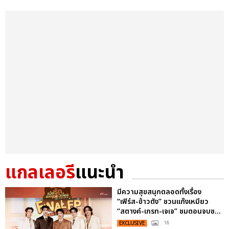
แกลเลอรี
แนะนำ
มีความสุขสนุกตลอดทั้งเรื่อง
“เฟิร์ส-ข้าวตัง” ชวนแก๊งเหมียว
“สตางค์-เกรท-เจเจ” ชมตอนจบซ...
EXCLUSIVE
: 18