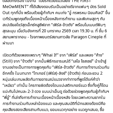
ตลอดทั้งเรื่อง ในงาน “เปย์รักด้วยแมวเลี้ยง THE FIRST
MeOwMENT” ที่ได้เสียงตอบรับเป็นอย่างดีจากแฟนๆ บัตร Sold
Out ทุกที่นั่ง พร้อมด้วยผู้กำกับฯ คนเก่ง “อู๋ กรพรหม นิยมศิลป์” ขึ้น
เวทีร่วมพูดคุยถึงเบื้องหน้าเบื้องหลังการทำงาน และพิเศษสุดๆ กับ
สเปเชียลโชว์สุดเอ็กซ์คลูซีฟจาก “เฟิร์ส-ข้าวตัง” พร้อมโมเมนต์ฟินๆ
สุดละมุน เมื่อวันอังคารที่ 20 มกราคม 2569 เวลา 19.30 น. ที่ ชั้น 6
สยามพารากอน - โรงภาพยนตร์สยามภาวลัย Paragon Cineple ที่
ผ่านมา
เปิดเวทีด้วยเพลงเพราะๆ “Whai If” จาก “เฟิร์ส” และเพลง “ค้าง”
(Still) จาก “ข้าวตัง” จากนั้นพิธีกรอารมณ์ดี “เลโอ โซสเซย์” นำเข้าสู่
งานอย่างเป็นทางการพูดคุยกับ “เฟิร์ส-ข้าวตัง” กับการทำงานร่วมกัน
อีกครั้ง ในบทบาท “ไทเกอร์ (เฟิร์ส)-ลิงซ์“ (ข้าวตัง) ก่อนจะชวน 2
หนุ่มเล่นเกมผลัดกันทายอารมณ์แมวจากท่าทางที่พูดได้แค่คำว่า
“เหมียว” เท่านั้น ใครทายผิดต้องโดนแปะสติกเกอร์แมว ซึ่งทั้งคู่ก็โดน
แปะกันไปคนละ 2-3 ดวง แบบน่าเอ็นดู ต่อด้วยช่วงพูดคุยกับผู้กำกับฯ
“พี่อู๋” ที่เล่าถึงการทำงานเบื้องหน้าเบื้องหลัง โดยเฉพาะความยากใน
การทำงานร่วมกับเหล่าน้องแมว และคุณสมบัติที่นักแสดงต้องมีคือ
คุยเสียงสองเสียงสามกับแมว, ยอมแมวทุกอย่าง แมวถูกเสมอ, ซื้อ