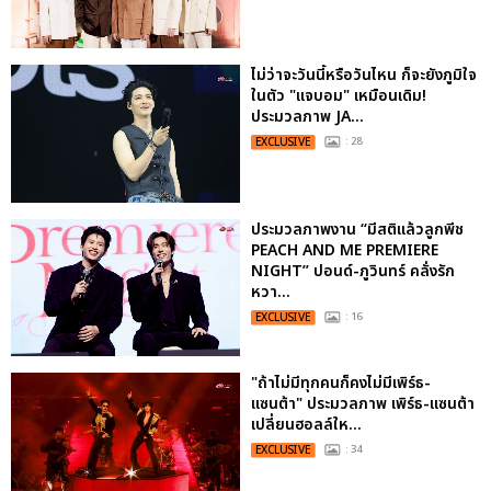
ไม่ว่าจะวันนี้หรือวันไหน ก็จะยังภูมิใจ
ในตัว "แจบอม" เหมือนเดิม!
ประมวลภาพ JA...
EXCLUSIVE
: 28
ประมวลภาพงาน “มีสติแล้วลูกพีช
PEACH AND ME PREMIERE
NIGHT” ปอนด์-ภูวินทร์ คลั่งรัก
หวา...
EXCLUSIVE
: 16
"ถ้าไม่มีทุกคนก็คงไม่มีเพิร์ธ-
แซนต้า" ประมวลภาพ เพิร์ธ-แซนต้า
เปลี่ยนฮอลล์ให...
EXCLUSIVE
: 34