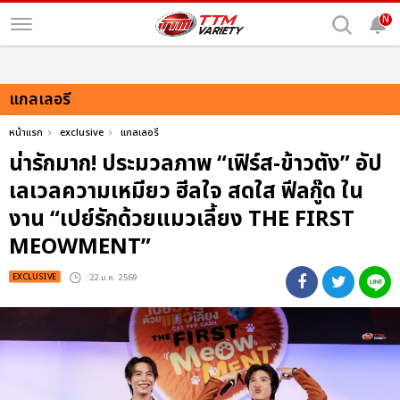
N
แกลเลอรี
หน้าแรก
exclusive
แกลเลอรี
น่ารักมาก! ประมวลภาพ “เฟิร์ส-ข้าวตัง” อัป
เลเวลความเหมียว ฮีลใจ สดใส ฟีลกู๊ด ใน
งาน “เปย์รักด้วยแมวเลี้ยง THE FIRST
MEOWMENT”
EXCLUSIVE
: 22 ม.ค. 2569