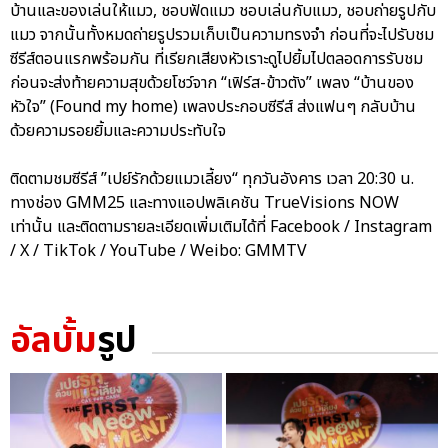
บ้านและของเล่นให้แมว, ชอบฟัดแมว ชอบเล่นกับแมว, ชอบถ่ายรูปกับ
แมว จากนั้นทั้งหมดถ่ายรูปรวมเก็บเป็นความทรงจำ ก่อนที่จะไปรับชม
ซีรีส์ตอนแรกพร้อมกัน ที่เรียกเสียงหัวเราะดูไปยิ้มไปตลอดการรับชม
ก่อนจะส่งท้ายความสุขด้วยโชว์จาก “เฟิร์ส-ข้าวตัง” เพลง “บ้านของ
หัวใจ” (Found my home) เพลงประกอบซีรีส์ ส่งแฟนๆ กลับบ้าน
ด้วยความรอยยิ้มและความประทับใจ
ติดตามชมซีรีส์ ”เปย์รักด้วยแมวเลี้ยง“ ทุกวันอังคาร เวลา 20:30 น.
ทางช่อง GMM25 และทางแอปพลิเคชัน TrueVisions NOW
เท่านั้น และติดตามรายละเอียดเพิ่มเติมได้ที่ Facebook / Instagram
/ X / TikTok / YouTube / Weibo: GMMTV
อัลบั้ม
รูป