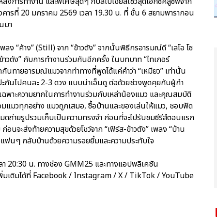
้องหลังการทำงาน และพิเศษสุดๆ กับสเปเชียลโชว์สุดเอ็กซ์คลูซีฟจาก
นอังคารที่ 20 มกราคม 2569 เวลา 19.30 น. ที่ ชั้น 6 สยามพารากอน
านมา
ลง “ค้าง” (Still) จาก “ข้าวตัง” จากนั้นพิธีกรอารมณ์ดี “เลโอ โซ
ส-ข้าวตัง” กับการทำงานร่วมกันอีกครั้ง ในบทบาท “ไทเกอร์
ัดกันทายอารมณ์แมวจากท่าทางที่พูดได้แค่คำว่า “เหมียว” เท่านั้น
ปะกันไปคนละ 2-3 ดวง แบบน่าเอ็นดู ต่อด้วยช่วงพูดคุยกับผู้กำ
ัง โดยเฉพาะความยากในการทำงานร่วมกับเหล่าน้องแมว และคุณสมบัติ
อมแมวทุกอย่าง แมวถูกเสมอ, ซื้อบ้านและของเล่นให้แมว, ชอบฟัด
หมดถ่ายรูปรวมเก็บเป็นความทรงจำ ก่อนที่จะไปรับชมซีรีส์ตอนแรก
 ก่อนจะส่งท้ายความสุขด้วยโชว์จาก “เฟิร์ส-ข้าวตัง” เพลง “บ้าน
งแฟนๆ กลับบ้านด้วยความรอยยิ้มและความประทับใจ
าร เวลา 20:30 น. ทางช่อง GMM25 และทางแอปพลิเคชัน
ิ่มเติมได้ที่ Facebook / Instagram / X / TikTok / YouTube