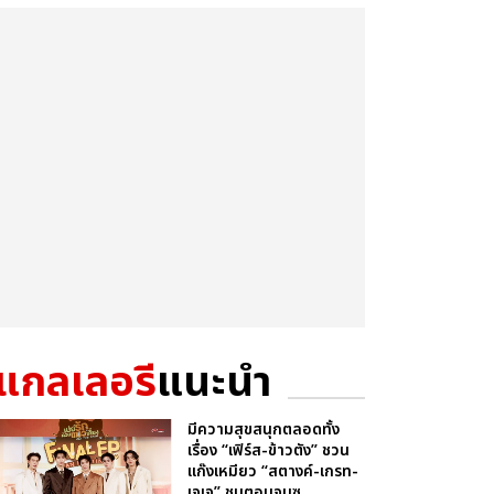
แกลเลอรี
แนะนำ
มีความสุขสนุกตลอดทั้ง
เรื่อง “เฟิร์ส-ข้าวตัง” ชวน
แก๊งเหมียว “สตางค์-เกรท-
เจเจ” ชมตอนจบซ...