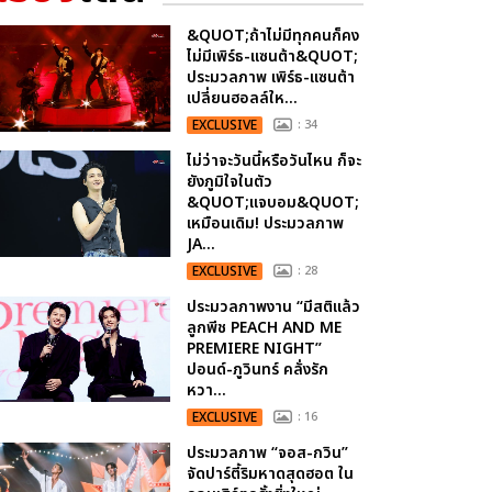
&QUOT;ถ้าไม่มีทุกคนก็คง
ไม่มีเพิร์ธ-แซนต้า&QUOT;
ประมวลภาพ เพิร์ธ-แซนต้า
เปลี่ยนฮอลล์ให...
EXCLUSIVE
: 34
ไม่ว่าจะวันนี้หรือวันไหน ก็จะ
ยังภูมิใจในตัว
&QUOT;แจบอม&QUOT;
เหมือนเดิม! ประมวลภาพ
JA...
EXCLUSIVE
: 28
ประมวลภาพงาน “มีสติแล้ว
ลูกพีช PEACH AND ME
PREMIERE NIGHT”
ปอนด์-ภูวินทร์ คลั่งรัก
หวา...
EXCLUSIVE
: 16
ประมวลภาพ “จอส-กวิน”
จัดปาร์ตี้ริมหาดสุดฮอต ใน