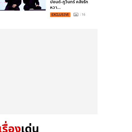
ปอนด์-ภูวินทร์ คลั่งรัก
หวา...
EXCLUSIVE
: 16
เรื่อง
เด่น