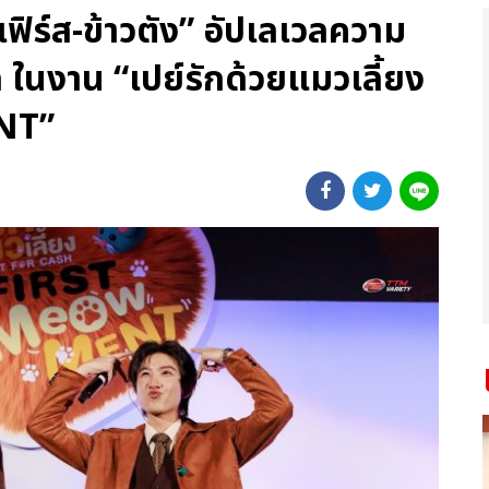
ฟิร์ส-ข้าวตัง” อัปเลเวลความ
ด ในงาน “เปย์รักด้วยแมวเลี้ยง
NT”