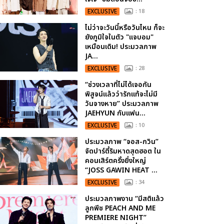
EXCLUSIVE
: 18
ไม่ว่าจะวันนี้หรือวันไหน ก็จะ
ยังภูมิใจในตัว "แจบอม"
เหมือนเดิม! ประมวลภาพ
JA...
EXCLUSIVE
: 28
“ช่วงเวลาที่ไม่ได้เจอกัน
พิสูจน์แล้วว่ารักแท้จะไม่มี
วันจางหาย” ประมวลภาพ
JAEHYUN กับแฟน...
EXCLUSIVE
: 10
ประมวลภาพ “จอส-กวิน”
จัดปาร์ตี้ริมหาดสุดฮอต ใน
คอนเสิร์ตครั้งยิ่งใหญ่
“JOSS GAWIN HEAT ...
EXCLUSIVE
: 34
ประมวลภาพงาน “มีสติแล้ว
ลูกพีช PEACH AND ME
PREMIERE NIGHT”