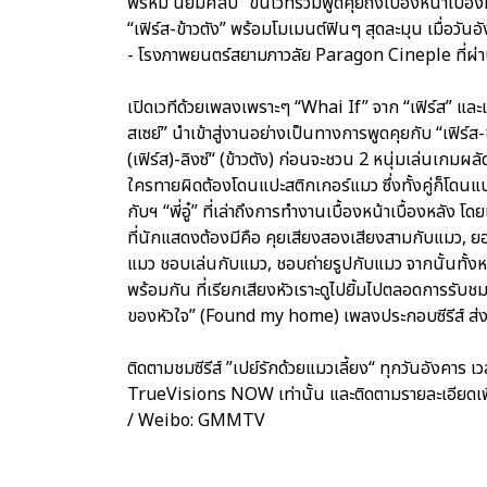
พรหม นิยมศิลป์” ขึ้นเวทีร่วมพูดคุยถึงเบื้องหน้าเบื
“เฟิร์ส-ข้าวตัง” พร้อมโมเมนต์ฟินๆ สุดละมุน เมื่อวั
- โรงภาพยนตร์สยามภาวลัย Paragon Cineple ที่ผ่
เปิดเวทีด้วยเพลงเพราะๆ “Whai If” จาก “เฟิร์ส” และเพ
สเซย์” นำเข้าสู่งานอย่างเป็นทางการพูดคุยกับ “เฟิร์
(เฟิร์ส)-ลิงซ์“ (ข้าวตัง) ก่อนจะชวน 2 หนุ่มเล่นเกมผล
ใครทายผิดต้องโดนแปะสติกเกอร์แมว ซึ่งทั้งคู่ก็โดนแ
กับฯ “พี่อู๋” ที่เล่าถึงการทำงานเบื้องหน้าเบื้องหล
ที่นักแสดงต้องมีคือ คุยเสียงสองเสียงสามกับแมว, ย
แมว ชอบเล่นกับแมว, ชอบถ่ายรูปกับแมว จากนั้นทั้ง
พร้อมกัน ที่เรียกเสียงหัวเราะดูไปยิ้มไปตลอดการรับชม
ของหัวใจ” (Found my home) เพลงประกอบซีรีส์ ส่
ติดตามชมซีรีส์ ”เปย์รักด้วยแมวเลี้ยง“ ทุกวันอังค
TrueVisions NOW เท่านั้น และติดตามรายละเอียดเพ
/ Weibo: GMMTV