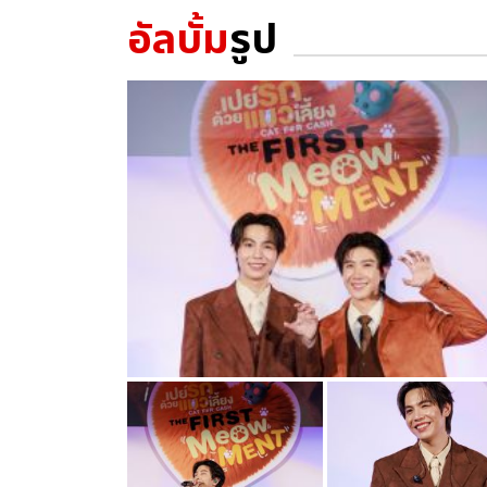
อัลบั้ม
รูป