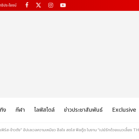
ทธิประโยชน์
เทิง
กีฬา
ไลฟ์สไตล์
ข่าวประชาสัมพันธ์
Exclusive
“เฟิร์ส-ข้าวตัง” อัปเลเวลความเหมียว ฮีลใจ สดใส ฟีลกู๊ด ในงาน “เปย์รักด้วยแมวเล