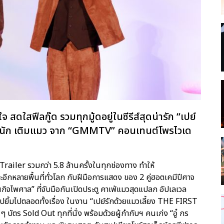
ใสฟีลกู๊ด รวมทุกมู้ดอยู่ในซีรีส์สุดน่ารัก “เปย์
นื่อยนัก เติมแมว จาก “GMMTV” คอนเทนต์โพรไวเด
ailer รวมกว่า 5.8 ล้านครั้งในทุกช่องทาง ทำให้
กหลายพื้นที่ทั่วโลก กับฝีมือการแสดง ของ 2 คู่ฮอตเคมีปีศาจ
ตนกิจไพศาล” ที่จับมือกันเปิดประตู คาเฟ่แมวสุดแปลก อัปเลเวล
ิ้มไปตลอดทั้งเรื่อง ในงาน “เปย์รักด้วยแมวเลี้ยง THE FIRST
ตร Sold Out ทุกที่นั่ง พร้อมด้วยผู้กำกับฯ คนเก่ง “อู๋ กร