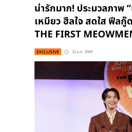
น่ารักมาก! ประมวลภาพ “เ
เหมียว ฮีลใจ สดใส ฟีลกู๊
THE FIRST MEOWME
EXCLUSIVE
: 22 ม.ค. 2569