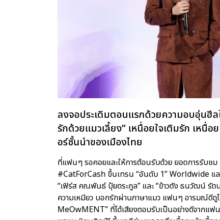
ลงจอประเดิมตอนแรกด้วยความอบอุ่นฮีลใจ สด
รักด้วยแมวเลี้ยง” เหนื่อยใจเติมรัก เห
อร์ชั้นนำของเมืองไทย
ที่แฟนๆ รอคอยและให้การต้อนรับด้วย ยอดการรับชม Tr
#CatForCash ขึ้นเทรน “อันดับ 1” Worldwide และอี
“เฟิร์ส คณพันธ์ ปุ้ยตระกูล” และ “ข้าวตัง ธนวัฒน์ รั
ความเหมียว บอกรักผ่านภาษาแมว แฟนๆ อารมณ์ดีดูไปย
MeOwMENT” ที่ได้เสียงตอบรับเป็นอย่างดีจากแฟนๆ บั