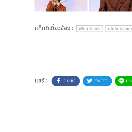
เเท็กที่เกี่ยวข้อง :
เฟิร์ส-ข้าวตัง
เปย์รักด้วยแม
แชร์ :
SHARE
TWEET
LI