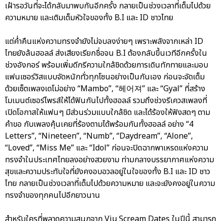
เฝ้ารอวันที่จะได้กลับมาพบกันอีกครั้ง กลายเป็นช่วงเวลาที่เต็มไปด้วย
ความหมาย และเติมเต็มหัวใจของทั้ง B.I และ ID ชาวไทย
แต่ค่ำคืนแห่งความทรงจำยังไม่จบลงง่ายๆ เพราะพลังจากเหล่า ID
ไทยยังล้นฮอลล์ ส่งเสียงเรียกชื่อจน B.I ต้องกลับขึ้นเวทีอีกครั้งใน
ช่วงอังกอร์ พร้อมเพิ่มดีกรีความใกล้ชิดด้วยการเดินทักทายและมอบ
แฟนเซอร์วิสแบบจัดหนักทั่วทุกโซนอย่างเป็นกันเอง ก่อนจะจัดเต็ม
ด้วยเซ็ตเพลงเดโม่อย่าง “Mambo”, “헤어져” และ “Gyal” ที่สร้าง
โมเมนต์เซอร์ไพรส์ให้ได้ฟินกันไปทั้งฮอลล์ รวมถึงช่วงรีเควสเพลงที่
เปิดโอกาสให้แฟนๆ มีส่วนร่วมแบบใกล้ชิด และได้ร้องให้ฟังสดๆ ตาม
คำขอ กับเพลงคุ้นเคยที่ร้องตามได้พร้อมกันทั้งฮอลล์ อย่าง “4
Letters”, “Nineteen”, “Numb”, “Daydream”, “Alone”,
“Loved”, “Miss Me” และ “Idol” ก่อนจะปิดฉากพาเหรดแห่งความ
ทรงจำในประเทศไทยลงอย่างสวยงาม ท่ามกลางบรรยากาศแห่งความ
สุขและความประทับใจที่ยังคงอบอวลอยู่ในใจของทั้ง B.I และ ID ชาว
ไทย กลายเป็นช่วงเวลาที่เต็มไปด้วยความหมาย และจะยังคงอยู่ในความ
ทรงจำของทุกคนไปอีกยาวนาน
สำหรับใครที่พลาดความสนุกจาก Viu Scream Dates ในปีนี้ สามารถ