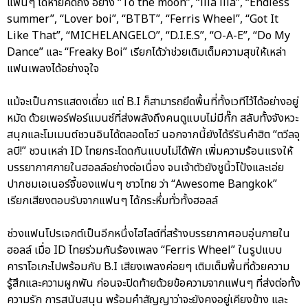
แฟนๆ ได้หายคิดถึง อย่าง “To the moon”, “illa illa”, “Endless
summer”, “Lover boi”, “BTBT”, “Ferris Wheel”, “Got It
Like That”, “MICHELANGELO”, “D.I.E.S”, “O-A-E”, “Do My
Dance” และ “Freaky Boi” เรียกได้ว่าช่วยเติมเต็มความสุขให้เหล่า
แฟนเพลงได้อย่างจุใจ
แม้จะเป็นการแสดงเดี่ยว แต่ B.I ก็สามารถยึดพื้นที่ทั้งเวทีไว้ได้อย่างอยู่
หมัด ด้วยเพอร์ฟอร์แมนซ์ที่ส่งพลังถึงคนดูแบบไม่มีกั๊ก สลับทั้งจังหวะ
สนุกและโมเมนต์ชวนอินได้ตลอดโชว์ นอกจากนี้ยังได้รีรันคำฮิต “ตวีลจุ
ลบี!” ชวนเหล่า ID ไทยกระโดดกันแบบไม่ได้พัก เพิ่มความร้อนแรงให้
บรรยากาศภายในฮอลล์อย่างต่อเนื่อง จนเจ้าตัวยังชูนิ้วโป้งและเอ่ย
ปากชมเอเนอร์จี้ของแฟนๆ ชาวไทย ว่า “Awesome Bangkok”
เรียกเสียงตอบรับจากแฟนๆ ได้กระหึ่มทั่วทั้งฮอลล์
ช่วงแฟนโปรเจกต์เป็นอีกหนึ่งไฮไลต์ที่สร้างบรรยากาศอบอุ่นภายใน
ฮอลล์ เมื่อ ID ไทยร่วมกันร้องเพลง “Ferris Wheel” ในรูปแบบ
คาราโอเกะไปพร้อมกับ B.I เสียงเพลงค่อยๆ เติมเต็มพื้นที่ด้วยความ
รู้สึกและความผูกพัน ก่อนจะปิดท้ายด้วยข้อความจากแฟนๆ ที่ส่งต่อทั้ง
ความรัก การสนับสนุน พร้อมคำสัญญาว่าจะยังคงอยู่เคียงข้าง และ