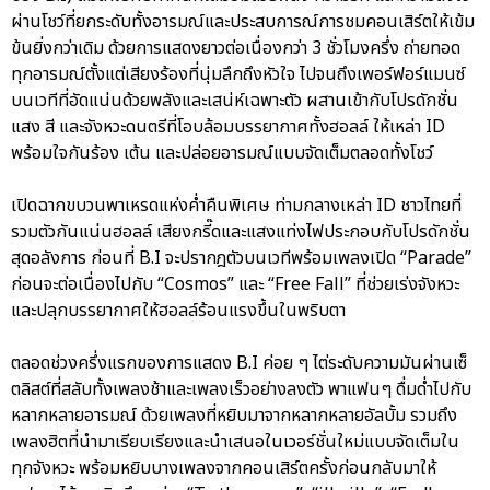
ผ่านโชว์ที่ยกระดับทั้งอารมณ์และประสบการณ์การชมคอนเสิร์ตให้เข้ม
ข้นยิ่งกว่าเดิม ด้วยการแสดงยาวต่อเนื่องกว่า 3 ชั่วโมงครึ่ง ถ่ายทอด
ทุกอารมณ์ตั้งแต่เสียงร้องที่นุ่มลึกถึงหัวใจ ไปจนถึงเพอร์ฟอร์แมนซ์
บนเวทีที่อัดแน่นด้วยพลังและเสน่ห์เฉพาะตัว ผสานเข้ากับโปรดักชั่น
แสง สี และจังหวะดนตรีที่โอบล้อมบรรยากาศทั้งฮอลล์ ให้เหล่า ID
พร้อมใจกันร้อง เต้น และปล่อยอารมณ์แบบจัดเต็มตลอดทั้งโชว์
เปิดฉากขบวนพาเหรดแห่งค่ำคืนพิเศษ ท่ามกลางเหล่า ID ชาวไทยที่
รวมตัวกันแน่นฮอลล์ เสียงกรี๊ดและแสงแท่งไฟประกอบกับโปรดักชั่น
สุดอลังการ ก่อนที่ B.I จะปรากฎตัวบนเวทีพร้อมเพลงเปิด “Parade”
ก่อนจะต่อเนื่องไปกับ “Cosmos” และ “Free Fall” ที่ช่วยเร่งจังหวะ
และปลุกบรรยากาศให้ฮอลล์ร้อนแรงขึ้นในพริบตา
ตลอดช่วงครึ่งแรกของการแสดง B.I ค่อย ๆ ไต่ระดับความมันผ่านเซ็
ตลิสต์ที่สลับทั้งเพลงช้าและเพลงเร็วอย่างลงตัว พาแฟนๆ ดื่มด่ำไปกับ
หลากหลายอารมณ์ ด้วยเพลงที่หยิบมาจากหลากหลายอัลบั้ม รวมถึง
เพลงฮิตที่นำมาเรียบเรียงและนำเสนอในเวอร์ชั่นใหม่แบบจัดเต็มใน
ทุกจังหวะ พร้อมหยิบบางเพลงจากคอนเสิร์ตครั้งก่อนกลับมาให้