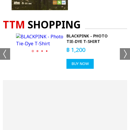
TTM
SHOPPING
-
BLACKPINK - PHOTO
TIE-DYE T-SHIRT
฿
1,200
BUY NOW