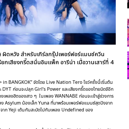
) ผิดหวัง สำหรับเกิร์ลกรุ๊ปเพอร์ฟอร์แมนซ์ควีน
รียกเสียงกรี๊ดสนั่นอิมแพ็ค อารีน่า เมื่อวานเสาร์ที่ 4
NGKOK” จัดโดย Live Nation Tero โชว์ครั้งนี้เริ่มต้น
ละ DYT ก่อนจะปลุก Girl’s Power และเสียงกรี๊ดของไทยมิดจีอีก
สดงเพลงฮิตของสาว ๆ ในเพลง WANNABE ก่อนจะเข้าสู่ช่วงการ
พลง Asylum น้องเล็ก Yuna ที่มาพร้อมเพอร์ฟอแมนซ์สุดปังจาก
าก Yeji เต้นกันสะบัดไปกับเพลง Undefined ของ