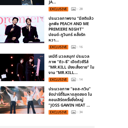
JA...
EXCLUSIVE
: 28
ประมวลภาพงาน “มีสติแล้ว
ลูกพีช PEACH AND ME
PREMIERE NIGHT”
ปอนด์-ภูวินทร์ คลั่งรัก
หวา...
EXCLUSIVE
: 16
เคมีดี มวลสนุก! ประมวล
ภาพ “ดิว-ธี” เปิดตัวซีรีส์
“MR.KILL มังงะสั่งตาย” ใน
งาน “MR.KILL...
EXCLUSIVE
: 14
ประมวลภาพ “จอส-กวิน”
จัดปาร์ตี้ริมหาดสุดฮอต ใน
คอนเสิร์ตครั้งยิ่งใหญ่
“JOSS GAWIN HEAT ...
EXCLUSIVE
: 34