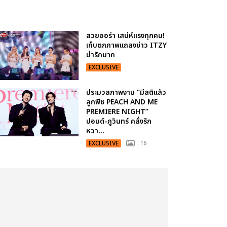
WORLD
TOUR
สวยออร่า เสน่ห์แรงทุกคน!
เก็บตกภาพแถลงข่าว ITZY
น่ารักมาก
EXCLUSIVE
ประมวลภาพงาน “มีสติแล้ว
ลูกพีช PEACH AND ME
PREMIERE NIGHT”
ปอนด์-ภูวินทร์ คลั่งรัก
หวา...
EXCLUSIVE
: 16