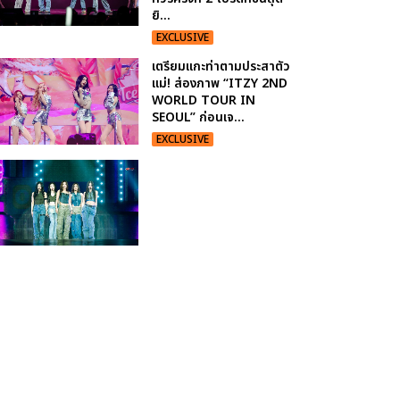
ยิ...
EXCLUSIVE
เตรียมแกะท่าตามประสาตัว
แม่! ส่องภาพ “ITZY 2ND
WORLD TOUR
IN
SEOUL” ก่อนเจ...
EXCLUSIVE
เต้น
EXCLUS
สะบัดใส่
เต็มแรง
แบบ 10
10 10
ประมวล
ภาพ
ITZY
ปิดทัวร์
แล้ว
‘THE
FIRST