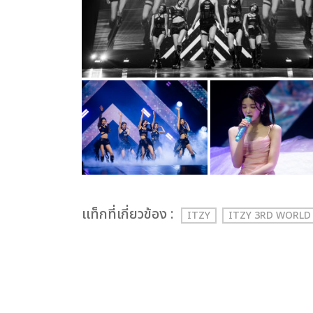
เเท็กที่เกี่ยวข้อง :
ITZY
ITZY 3RD WORL