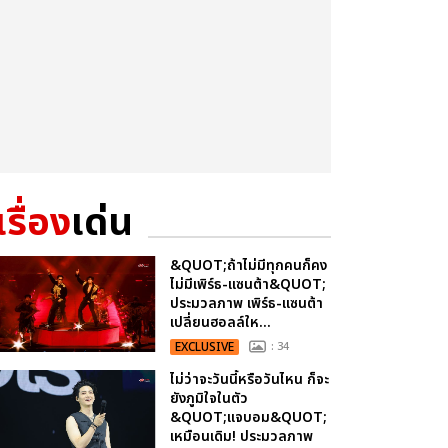
เรื่อง
เด่น
&QUOT;ถ้าไม่มีทุกคนก็คง
ไม่มีเพิร์ธ-แซนต้า&QUOT;
ประมวลภาพ เพิร์ธ-แซนต้า
เปลี่ยนฮอลล์ให...
EXCLUSIVE
: 34
ไม่ว่าจะวันนี้หรือวันไหน ก็จะ
ยังภูมิใจในตัว
&QUOT;แจบอม&QUOT;
เหมือนเดิม! ประมวลภาพ