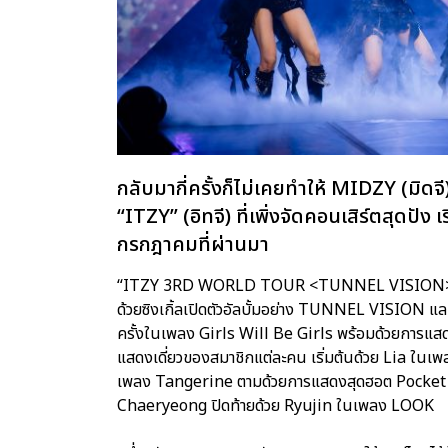
กลับมากี่ครั้งก็ไม่เคยทำให้ MIDZY (มิดจี
“ITZY” (อิทจี) ที่เพิ่งจัดคอนเสิร์ตสุดปัง เ
กรกฎาคมที่ผ่านมา
“ITZY 3RD WORLD TOUR <TUNNEL VISION> in BA
ด้วยซิงเกิ้ลเปิดตัวอัลบั้มอย่าง TUNNEL VISION แ
ครั้งในเพลง Girls Will Be Girls พร้อมด้วยการแ
แสดงเดี่ยวของสมาชิกแต่ละคน เริ่มต้นด้วย Lia ในเ
เพลง Tangerine ตามด้วยการแสดงสุดฮอต Pocket จ
Chaeryeong ปิดท้ายด้วย Ryujin ในเพลง LOOK