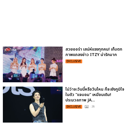
สวยออร่า เสน่ห์แรงทุกคน! เก็บตก
ภาพแถลงข่าว ITZY น่ารักมาก
EXCLUSIVE
ไม่ว่าจะวันนี้หรือวันไหน ก็จะยังภูมิใจ
ในตัว "แจบอม" เหมือนเดิม!
ประมวลภาพ JA...
EXCLUSIVE
: 28