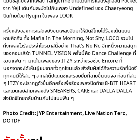
แมนซ์สุดปังจากเพลง Tangerine ตามด้วยการแสดงสุดฮอต Pocket
จาก Yeji เต้นกันสะบัดไปกับเพลง Undefined ของ Chaeryeong
ปิดท้ายด้วย Ryujin ในเพลง LOOK
ครึ่งหลังของการแสดงยังขนเพลงฮิตมาให้มิดจีไทยได้ร้องเต้นแบบ
หายคิดถึง ทั้ง Mafia In The Morning, Not Shy, LOCO รวมไป
ถึงเพลงไวรัลประจำไตรมาสนี้อย่าง That’s No No อีกหนึ่งความสนุก
ของคอนเสิร์ต TUNNEL VISION ครั้งนี้คือ Dance Challenge ที่
ชวนแฟน ๆ มาเต้นเพลงของ ITZY ระหว่างรอช่วง Encore ที่
นอกจากจะได้เห็นผู้ชมจากทั่วทุกโซนแล้ว ยังสัมผัสได้ถึงความรักที่มิดจี
ทุกคนมีให้สาว ๆ จากสเต็ปแดนซ์และรอยยิ้มที่ฉายขึ้นบนจอ ก่อนที่สาว
ๆ ITZY จะปรากฏตัวขึ้นอีกครั้งเพื่อร้องเพลงปิดท้าย 8-BIT HEART
และเมดเลย์สามเพลงดัง SNEAKERS, CAKE และ DALLA DALLA
ส่งมิดจีไทยกลับบ้านกันไปแบบฟิน ๆ
Photo Credit: JYP Entertainment, Live Nation Tero,
DOTDF