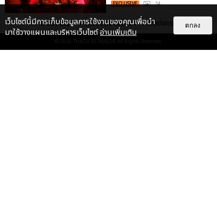
EXCLUSIVE
: 34
เว็บไซต์นี้มีการเก็บข้อมูลการใช้งานของคุณเพื่อนำ
เกี่ยวกับเรา
ติดต่อลงโฆษณา
ติดต่อเรา
ตกลง
มาใช้วางแผนและบริหารเว็บไซต์
อ่านเพิ่มเติม
ไม่ว่าจะวันนี้หรือวันไหน ก็จะยังภูมิใจ
ในตัว &QUOT;แจบอม&QUOT;
© 2026
THAITICKETMAJOR
All Rights Reserved.
เหมือนเดิม! ประมวลภาพ JA...
EXCLUSIVE
: 28
ประมวลภาพงาน “มีสติแล้วลูกพีช
PEACH AND ME PREMIERE
NIGHT” ปอนด์-ภูวินทร์ คลั่งรัก
หวา...
EXCLUSIVE
: 16
เคมีดี มวลสนุก! ประมวลภาพ “ดิว-
ธี” เปิดตัวซีรีส์ “MR.KILL มังงะสั่ง
ตาย” ในงาน “MR.KILL...
EXCLUSIVE
: 14