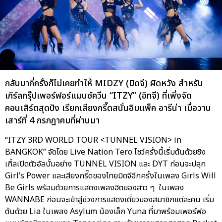
กลับมากี่ครั้งก็ไม่เคยทำให้ MIDZY (มิดจี) ผิดหวัง สำหรับ
เกิร์ลกรุ๊ปเพอร์ฟอร์แมนซ์ควีน “ITZY” (อิทจี) ที่เพิ่งจัด
คอนเสิร์ตสุดปัง เรียกเสียงกรี๊ดสนั่นอิมแพ็ค อารีน่า เมื่อวาน
เสาร์ที่ 4 กรกฎาคมที่ผ่านมา
“ITZY 3RD WORLD TOUR <TUNNEL VISION> in
BANGKOK” จัดโดย Live Nation Tero โชว์ครั้งนี้เริ่มต้นด้วยซิง
เกิ้ลเปิดตัวอัลบั้มอย่าง TUNNEL VISION และ DYT ก่อนจะปลุก
Girl’s Power และเสียงกรี๊ดของไทยมิดจีอีกครั้งในเพลง Girls Will
Be Girls พร้อมด้วยการแสดงเพลงฮิตของสาว ๆ ในเพลง
WANNABE ก่อนจะเข้าสู่ช่วงการแสดงเดี่ยวของสมาชิกแต่ละคน เริ่ม
ต้นด้วย Lia ในเพลง Asylum น้องเล็ก Yuna ที่มาพร้อมเพอร์ฟอ