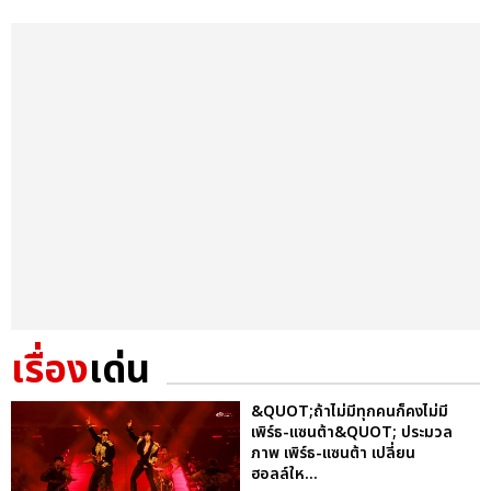
เรื่อง
เด่น
&QUOT;ถ้าไม่มีทุกคนก็คงไม่มี
เพิร์ธ-แซนต้า&QUOT; ประมวล
ภาพ เพิร์ธ-แซนต้า เปลี่ยน
ฮอลล์ให...