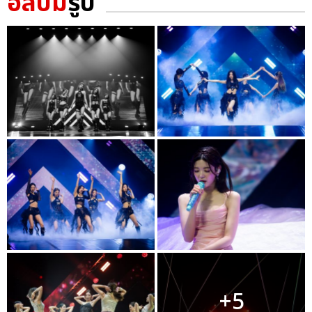
อัลบั้ม
รูป
+5