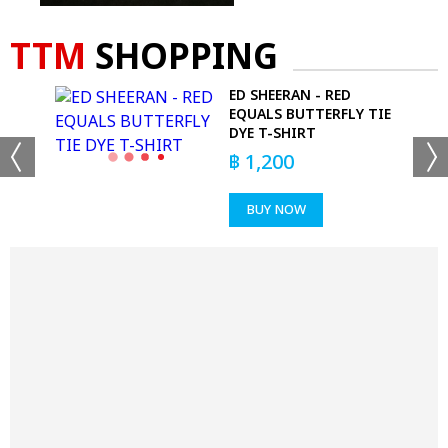
TTM
SHOPPING
D
ED SHEERAN - RED
EQUALS BUTTERFLY TIE
DYE T-SHIRT
฿
1,200
BUY NOW