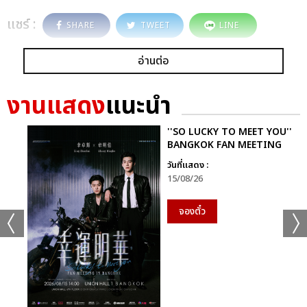
แชร์ :
SHARE
TWEET
LINE
อ่านต่อ
งานแสดง
แนะนำ
''SO LUCKY TO MEET YOU''
BANGKOK FAN MEETING
วันที่แสดง :
15/08/26
จองตั๋ว