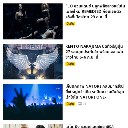
FLO ชวนแดนซ์ ปลุกพลังสาวแซ่บใน
เพลงใหม่ REMEDIED ก่อนเจอตัว
จริงที่เมืองไทย 29 ส.ค. นี้
บันเทิง
KENTO NAKAJIMA ปิดทัวร์ญี่ปุ่น
27 รอบสุดประทับใจ พร้อมเจอแฟน
ชาวไทย 5-6 ก.ย. นี้
บันเทิง
เก็บตกภาพ NATORI กลับมาครั้งนี้
ยิ่งใหญ่กว่าเดิม ระเบิดความมันส์สุด
เร้าใจใน NATORI ONE-...
บันเทิง
: 5
เตโช-ปิง ชวนดูแมตซ์แรกซีรีส์