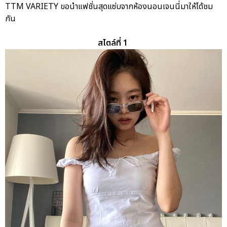
TTM VARIETY ขอนำแฟชั่นสุดแซ่บจากห้องนอนเจนนี่มาให้ได้ชม
กัน
สไตล์ที่ 1