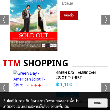
19/09/26
จองตั๋ว
สไตล์ที่ 3
TTM
SHOPPING
EE
GREEN DAY - AMERICAN
IDIOT T-SHIRT
฿
1,100
BUY NOW
เว็บไซต์นี้มีการเก็บข้อมูลการใช้งานของคุณเพื่อนำ
เกี่ยวกับเรา
ติดต่อลงโฆษณา
ติดต่อเรา
ตกลง
มาใช้วางแผนและบริหารเว็บไซต์
อ่านเพิ่มเติม