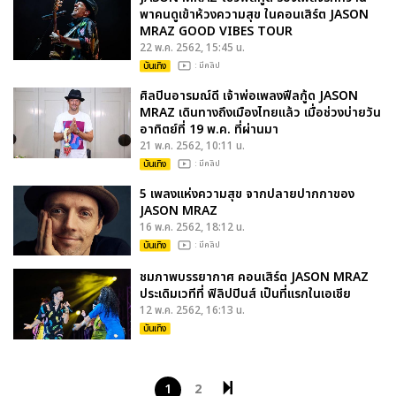
พาคนดูเข้าห้วงความสุข ในคอนเสิร์ต JASON
MRAZ GOOD VIBES TOUR
22 พ.ค. 2562, 15:45 น.
บันเทิง
: มีคลิป
ศิลปินอารมณ์ดี เจ้าพ่อเพลงฟีลกู้ด JASON
MRAZ เดินทางถึงเมืองไทยแล้ว เมื่อช่วงบ่ายวัน
อาทิตย์ที่ 19 พ.ค. ที่ผ่านมา
21 พ.ค. 2562, 10:11 น.
บันเทิง
: มีคลิป
5 เพลงแห่งความสุข จากปลายปากกาของ
JASON MRAZ
16 พ.ค. 2562, 18:12 น.
บันเทิง
: มีคลิป
ชมภาพบรรยากาศ คอนเสิร์ต JASON MRAZ
ประเดิมเวทีที่ ฟิลิปปินส์ เป็นที่แรกในเอเชีย
12 พ.ค. 2562, 16:13 น.
บันเทิง
1
2