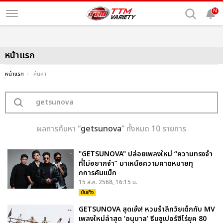
N
หน้าแรก
หน้าแรก
ค้นหา
ผลการค้นหา “
getsunova
” ทั้งหมด 10 รายการ
"GETSUNOVA" ปล่อยเพลงใหม่ “ความทรงจำ
ที่ไม่อยากจำ” มาเหนือความคาดหมายทุ
กการคัมแบ็ก
15 ส.ค. 2568, 16:15 น.
บันเทิง
GETSUNOVA สุดเจ๋ง! หวนรำลึกวัยเด็กกับ MV
เพลงใหม่ล่าสุด ‘อนุบาล’ ธีมซูเปอร์ฮีโร่ยุค 80