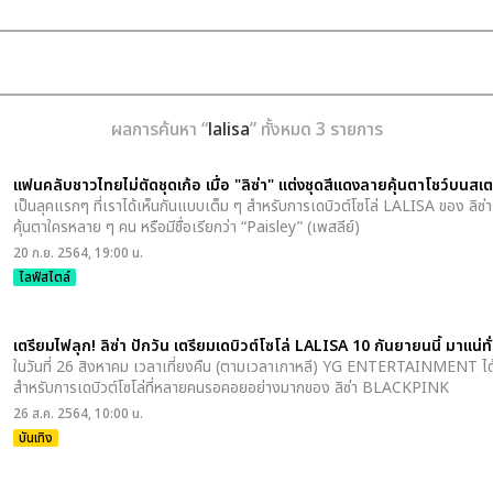
ผลการค้นหา “
lalisa
” ทั้งหมด 3 รายการ
แฟนคลับชาวไทยไม่ตัดชุดเก้อ เมื่อ "ลิซ่า" แต่งชุดสีแดงลายคุ้นตาโชว์บน
เป็นลุคแรกๆ ที่เราได้เห็นกันแบบเต็ม ๆ สำหรับการเดบิวต์โซโล่ LALISA ของ ลิ
คุ้นตาใครหลาย ๆ คน หรือมีชื่อเรียกว่า “Paisley” (เพสลีย์)
20 ก.ย. 2564, 19:00 น.
ไลฟ์สไตล์
เตรียมไฟลุก! ลิซ่า ปักวัน เตรียมเดบิวต์โซโล่ LALISA 10 กันยายนนี้ มาแน่ท
ในวันที่ 26 สิงหาคม เวลาเที่ยงคืน (ตามเวลาเกาหลี) YG ENTERTAINMENT ได้เ
สำหรับการเดบิวต์โซโล่ที่หลายคนรอคอยอย่างมากของ ลิซ่า BLACKPINK
26 ส.ค. 2564, 10:00 น.
บันเทิง