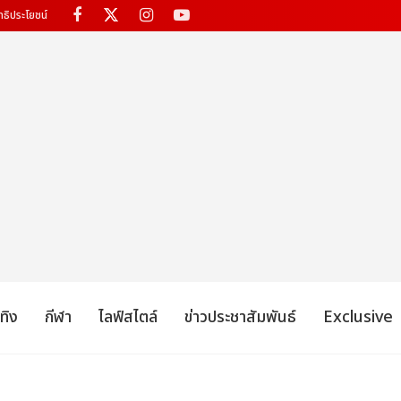
ทธิประโยชน์
เทิง
กีฬา
ไลฟ์สไตล์
ข่าวประชาสัมพันธ์
Exclusive