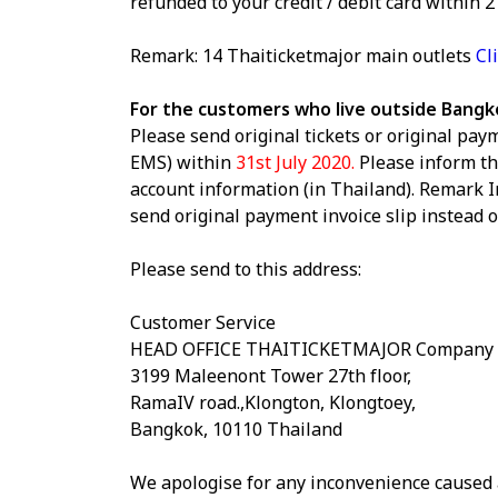
refunded to your credit / debit card within 
Remark: 14 Thaiticketmajor main outlets
Cl
For the customers who live outside Bangko
Please send original tickets or original paym
EMS) within
31st July 2020.
Please inform t
account information (in Thailand). Remark In 
send original payment invoice slip instead of
Please send to this address:
Customer Service
HEAD OFFICE THAITICKETMAJOR Company 
3199 Maleenont Tower 27th floor,
RamaIV road.,Klongton, Klongtoey,
Bangkok, 10110 Thailand
We apologise for any inconvenience caused 