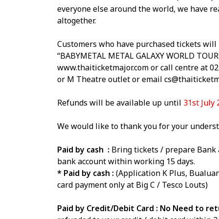
everyone else around the world, we have reac
altogether.
Customers who have purchased tickets will r
“BABYMETAL METAL GALAXY WORLD TOUR in 
www.thaiticketmajor.com or call centre at 0
or M Theatre outlet or email cs@thaiticketm
Refunds will be available up until
31st July
We would like to thank you for your unders
Paid by cash :
Bring tickets / prepare Bank 
bank account within working 15 days.
* Paid by cash :
(Application K Plus, Bualuan
card payment only at Big C / Tesco Louts)
Paid by Credit/Debit Card :
No Need to retu