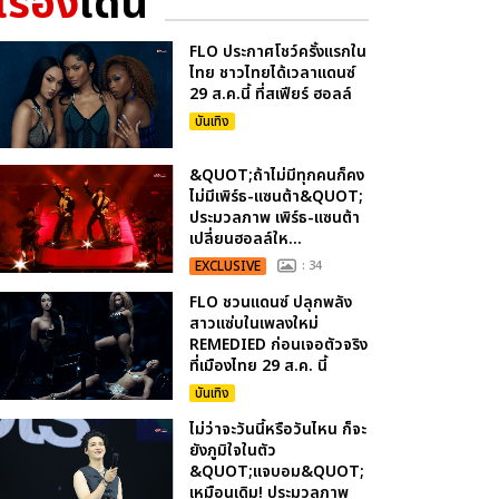
เรื่อง
เด่น
FLO ประกาศโชว์ครั้งแรกใน
ไทย ชาวไทยได้เวลาแดนซ์
29 ส.ค.นี้ ที่สเฟียร์ ฮอลล์
บันเทิง
&QUOT;ถ้าไม่มีทุกคนก็คง
ไม่มีเพิร์ธ-แซนต้า&QUOT;
ประมวลภาพ เพิร์ธ-แซนต้า
เปลี่ยนฮอลล์ให...
EXCLUSIVE
: 34
FLO ชวนแดนซ์ ปลุกพลัง
สาวแซ่บในเพลงใหม่
REMEDIED ก่อนเจอตัวจริง
ที่เมืองไทย 29 ส.ค. นี้
บันเทิง
ไม่ว่าจะวันนี้หรือวันไหน ก็จะ
ยังภูมิใจในตัว
&QUOT;แจบอม&QUOT;
เหมือนเดิม! ประมวลภาพ