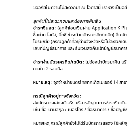
ขออภัยในความไม่สะดวกมา ณ โอกาสนี้ เราหวังเป็นอย่
ลูกค้าที่ไม่สะดวกชมและต้องการคืนเงิน
ชำระเงินสด :
(ลูกค้าโอนเงินผ่าน Application K Pl
ซื้อผ่าน โลตัส, บิ๊กซี ชำระด้วยบัตรเครดิต/เดบิต) ค
ไปรษณีย์ (กรณีลูกค้าที่อยู่ต่างจังหวัดหรือไม่สะดวก
เลขที่บัญชีธนาคาร และ รับเงินสดคืนเข้าบัญชีธนาค
ชำระผ่านบัตรเครดิต/เดบิต :
ไม่ต้องนำบัตรมาคืน บริ
ภายใน 2 รอบบิล
หมายเหตุ :
จุดจำหน่ายบัตรไทยทิคเก็ตเมเจอร์ 14 สา
กรณีลูกค้าอยู่ต่างจังหวัด :
ส่งบัตรการแสดงตัวจริง หรือ หลักฐานการชำระเงินตัวจ
เช่น ชื่อ-นามสกุล / เบอร์โทร / ชื่อธนาคาร / ชื่อบ
หมายเหตุ
กรณีลูกค้ายังไม่ได้รับบัตรการแสดง ใช้หลั