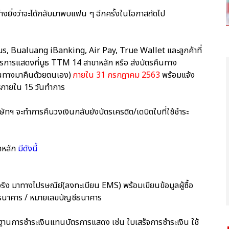
างยิ่งว่าจะได้กลับมาพบแฟน ๆ อีกครั้งในโอกาสถัดไป
us, Bualuang iBanking, Air Pay, True Wallet และลูกค้าที่
ืนบัตรการแสดงที่บูธ TTM 14 สาขาหลัก หรือ ส่งบัตรคืนทาง
เดินทางมาคืนด้วยตนเอง)
ภายใน 31 กรกฎาคม 2563
พร้อมแจ้ง
ารภายใน 15 วันทำการ
ษัทฯ จะทำการคืนวงเงินกลับยังบัตรเครดิต/เดบิตใบที่ใช้ชำระ
ขาหลัก
มีดังนี้
ริง มาทางไปรษณีย์(ลงทะเบียน EMS) พร้อมเขียนข้อมูลผู้ซื้อ
ัญชีธนาคาร / หมายเลขบัญชีธนาคาร
กฐานการชำระเงินแทนบัตรการแสดง เช่น ใบเสร็จการชำระเงิน ใช้