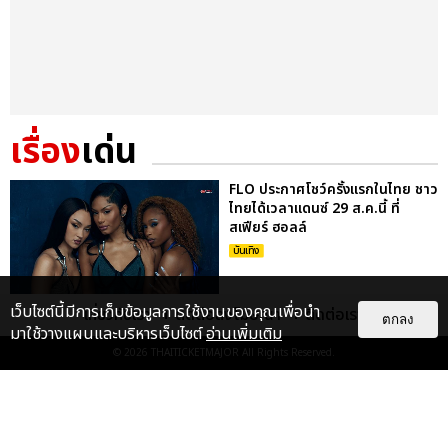
เรื่อง
เด่น
FLO ประกาศโชว์ครั้งแรกในไทย ชาว
ไทยได้เวลาแดนซ์ 29 ส.ค.นี้ ที่
สเฟียร์ ฮอลล์
บันเทิง
เว็บไซต์นี้มีการเก็บข้อมูลการใช้งานของคุณเพื่อนำ
เกี่ยวกับเรา
ติดต่อลงโฆษณา
ติดต่อเรา
ตกลง
FLO ชวนแดนซ์ ปลุกพลังสาวแซ่บใน
มาใช้วางแผนและบริหารเว็บไซต์
อ่านเพิ่มเติม
เพลงใหม่ REMEDIED ก่อนเจอตัว
© 2026
THAITICKETMAJOR
All Rights Reserved.
จริงที่เมืองไทย 29 ส.ค. นี้
บันเทิง