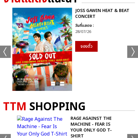
JOSS GAWIN HEAT & BEAT
CONCERT
วันที่แสดง :
28/07/26
จองตั๋ว
TTM
SHOPPING
MFC
RAGE AGAINST THE
MACHINE - FEAR IS
YOUR ONLY GOD T-
SHIRT