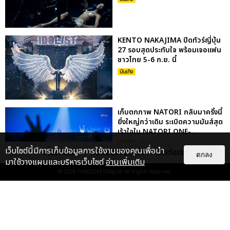
KENTO NAKAJIMA ปิดทัวร์ญี่ปุ่น
27 รอบสุดประทับใจ พร้อมเจอแฟน
ชาวไทย 5-6 ก.ย. นี้
บันเทิง
เก็บตกภาพ NATORI กลับมาครั้งนี้
ยิ่งใหญ่กว่าเดิม ระเบิดความมันส์สุด
เร้าใจใน NATORI ONE-...
บันเทิง
: 5
เว็บไซต์นี้มีการเก็บข้อมูลการใช้งานของคุณเพื่อนำ
เกี่ยวกับเรา
ติดต่อลงโฆษณา
ติดต่อเรา
ตกลง
มาใช้วางแผนและบริหารเว็บไซต์
อ่านเพิ่มเติม
© 2026
THAITICKETMAJOR
All Rights Reserved.
เตโช-ปิง ชวนดูแมตซ์แรกซีรีส์
“MATCH POINT รักนี้ต้องเสิร์ฟ”
พร้อมชมโชว์พิเศษ กดบัตร 19...
บันเทิง