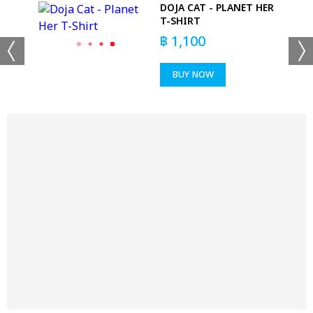
T-
DOJA CAT - PLANET HER
T-SHIRT
฿
1,100
BUY NOW