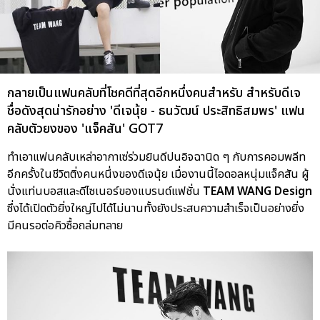
กลายเป็นแฟนคลับที่โชคดีที่สุดอีกหนึ่งคนสำหรับ สำหรับดีเจ
ชื่อดังสุดน่ารักอย่าง 'ดีเจนุ้ย - ธนวัฒน์ ประสิทธิสมพร' แฟน
คลับตัวยงของ 'แจ็คสัน' GOT7
ทำเอาแฟนคลับเหล่าอากาเซ่ร่วมยินดีปนอิจฉานิด ๆ กับการคอมพลีท
อีกครั้งในชีวิตติ่งคนหนึ่งของดีเจนุ้ย เมื่องานนี้ไอดอลหนุ่มแจ็คสัน ผู้
นั่งแท่นบอสและดีไซเนอร์ของแบรนด์แฟชั่น
TEAM WANG Design
ซึ่งได้เปิดตัวยิ่งใหญ่ไปได้ไม่นานทั้งยังประสบความสำเร็จเป็นอย่างยิ่ง
มีคนรอต่อคิวซื้อถล่มทลาย