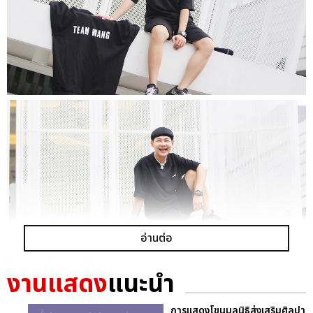
อ่านต่อ
งานแสดง
แนะนำ
การแสดงโขนมูลนิธิส่งเสริมศิลปา