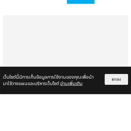
แชร์ :
SHARE
TWEET
LINE
เว็บไซต์นี้มีการเก็บข้อมูลการใช้งานของคุณเพื่อนำ
ตกลง
มาใช้วางแผนและบริหารเว็บไซต์
อ่านเพิ่มเติม
เรื่อง
แนะนำ
10 10 10 รวมภาพมาให้! แบมแบม
GOT7 พร้อมปล่อย PRE-SINGLE
“WHO ARE YOU” ได้ซึลกิ RED