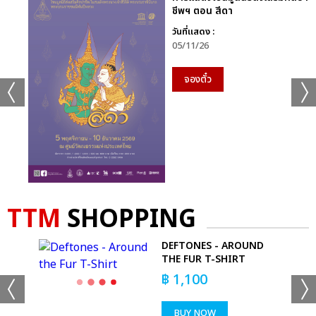
ชีพฯ ตอน สีดา
วันที่แสดง :
05/11/26
จองตั๋ว
TTM
SHOPPING
เเท็กที่เกี่ยวข้อง :
C
DEFTONES - AROUND
THE FUR T-SHIRT
แจ็คสัน
GOT7
ดีเจนุ้ย
TEAM WANG DESIGN
฿
1,100
BUY NOW