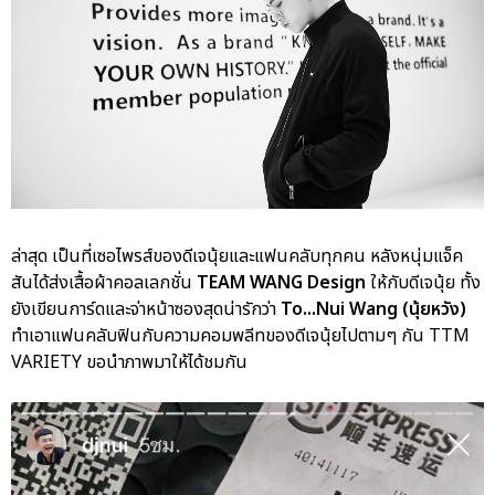
ล่าสุด เป็นที่เซอไพรส์ของดีเจนุ้ยและแฟนคลับทุกคน หลังหนุ่มแจ็ค
สันได้ส่งเสื้อผ้าคอลเลกชั่น
TEAM WANG Design
ให้กับดีเจนุ้ย ทั้ง
ยังเขียนการ์ดและจ่าหน้าซองสุดน่ารักว่า
To...Nui Wang (นุ้ยหวัง)
ทำเอาแฟนคลับฟินกับความคอมพลีทของดีเจนุ้ยไปตามๆ กัน TTM
VARIETY ขอนำภาพมาให้ได้ชมกัน