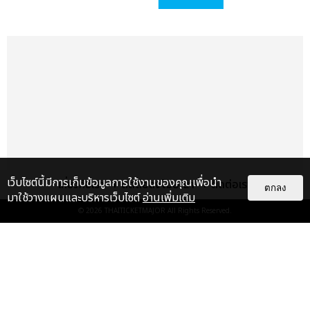
เว็บไซต์นี้มีการเก็บข้อมูลการใช้งานของคุณเพื่อนำ
เกี่ยวกับเรา
ติดต่อลงโฆษณา
ติดต่อเรา
ตกลง
มาใช้วางแผนและบริหารเว็บไซต์
อ่านเพิ่มเติม
© 2026
THAITICKETMAJOR
All Rights Reserved.
เรื่อง
แนะนำ
ลุคพี่กันต์พาใจสันสะเทือน! แบมแบม
โชว์ความ FLEX ร่วม F.HERO และ
YOUNGOHM ในเพลง SKRRT