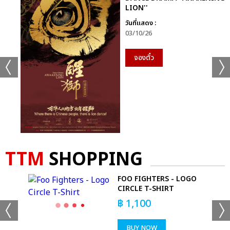
LION''
วันที่แสดง :
เเท็กที่เกี่ยวข้อง :
03/10/26
แบมแบม
ยองแจ
GOT7
BAMBAM IS HERE
จองตั๋ว
รถกาแฟยองแจ
TTM
SHOPPING
แชร์ :
SHARE
TWEET
LINE
-
FOO FIGHTERS - LOGO
LS
CIRCLE T-SHIRT
฿
1,100
BUY NOW