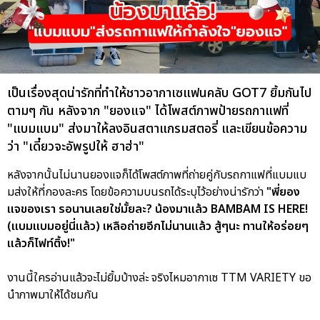
เป็นเรื่องสุดน่ารักที่ทำให้ชาวอากาเซแฟนคลับ GOT7 ยิ้มกันไป
ตามๆ กัน หลังจาก "ยองแจ" ได้โพสต์ภาพป้ายรถกาแฟที่
"แบมแบม" ส่งมาให้ลงอินสตาแกรมสตอรี่ และเขียนข้อความ
ว่า "เดี๋ยวจะอัพรูปให้ ฮาฮ่า"
หลังจากนั้นไม่นานยองแจก็ได้โพสต์ภาพที่ถ่ายคู่กับรถกาแฟที่แบมแบ
มส่งให้ที่กองละคร โดยข้อความบนรถได้ระบุไว้อย่างน่ารักว่า
"พี่ยอง
แจของเรา รอนานเลยใช่มั้ยละ? น้องมาแล้ว BAMBAM IS HERE!
(แบมแบมอยู่นี่แล้ว) เหลือถ่ายอีกไม่นานแล้ว สู้ๆนะ ทานให้อร่อยๆ
แล้วก็ไฟท์ติ้ง!"
งานนี้ใครอ่านแล้วจะไม่ยิ้มบ้างล่ะ จริงไหมอากาเซ TTM VARIETY ขอ
นำภาพมาให้ได้ชมกัน