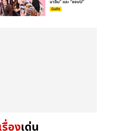
นาลีน” และ “ชอบU”
บันเทิง
เรื่อง
เด่น