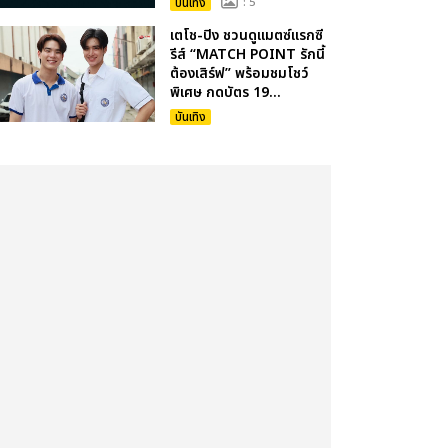
บันเทิง
: 5
เตโช-ปิง ชวนดูแมตซ์แรกซี
รีส์ “MATCH POINT รักนี้
ต้องเสิร์ฟ” พร้อมชมโชว์
พิเศษ กดบัตร 19...
บันเทิง