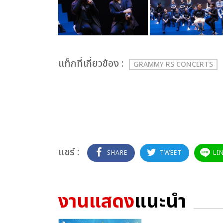
เเท็กที่เกี่ยวข้อง :
GRAMMY RS CONCERTS
แชร์ :
SHARE
TWEET
LI
งานแสดง
แนะนำ