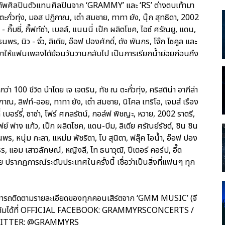
องทัพศิลปินตัวแทนศิลปินจาก ‘GRAMMY’ และ ‘RS’ ต่างตบเท้ามา
ะกั่วทุ่ง, มอส ปฏิภาณ, เต๋า สมชาย, ทาทา ยัง, นุ๊ก สุทธิดา, 2002
กิ๊บซี่, กิ๊ฟท์ซ่า, เบลล์, แนนนี่ เป๊ก ผลิตโชค, ไอซ์ ศรัณยู, แดน,
ร, นิว - จิ๋ว, ลิเดีย, อ๊อฟ ปองศักดิ์, ดัง พันกร, โจ๊ก โซคูล และ
กมาให้แฟนเพลงได้ย้อนวันวานกลับไป เป็นการเรียกน้ำย่อยก่อนถึง
า 100 ชีวิต นำโดย เจ เจตริน, ทัช ณ ตะกั่วทุ่ง, คริสติน่า อากีล่า
ภาณ, ลิฟท์-ออย, ทาทา ยัง, เต๋า สมชาย, นิโคล เทริโอ, เจมส์ เรือง
ลลี่ เบอร์รี่, ซาซ่า, โฟร์ ศกลรัตน์, กอล์ฟ พิชญะ, หวาย, 2002 ราตรี,
ฟย์ ฟาง แก้ว, เป๊ก ผลิตโชค, แดน-บีม, ลิเดีย ศรัณย์รัชต์, ชิน ชิน
นพร, หนุ่ม กะลา, แหม่ม พัชริดา, โบ สุนิตา, ฟลุ๊ค ไอน้ำ, อ๊อฟ ปอง
พ์ณธร, แอม เสาวลักษณ์, หญิงลี, ไท ธนาวุฒิ, ปีเตอร์ คอร์ป, อี๊ด
ปรากฏการณ์ระดับประเทศในครั้งนี้ เชื่อว่าเป็นสิ่งที่แฟนๆ ทุก
น สามารถติดตามรายละเอียดของทุกคอนเสิร์ตจาก ‘GMM MUSIC’ (จี
เพิ่มเติมได้ที่ OFFICIAL FACEBOOK: GRAMMYRSCONCERTS /
WITTER: @GRAMMYRS