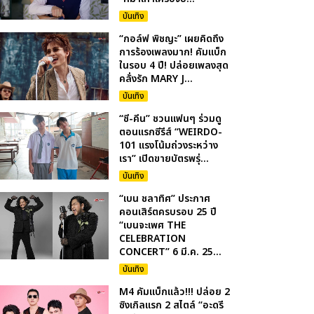
บันเทิง
“กอล์ฟ พิชญะ” เผยคิดถึง
การร้องเพลงมาก! คัมแบ็ก
ในรอบ 4 ปี! ปล่อยเพลงสุด
คลั่งรัก MARY J...
บันเทิง
“ซี-คีน” ชวนแฟนๆ ร่วมดู
ตอนแรกซีรีส์ “WEIRDO-
101 แรงโน้มถ่วงระหว่าง
เรา” เปิดขายบัตรพรุ่...
บันเทิง
“เบน ชลาทิศ” ประกาศ
คอนเสิร์ตครบรอบ 25 ปี
“เบนจะเพศ THE
CELEBRATION
CONCERT” 6 มี.ค. 25...
บันเทิง
M4 คัมแบ็กแล้ว!!! ปล่อย 2
ซิงเกิลแรก 2 สไตล์ “อะดรี