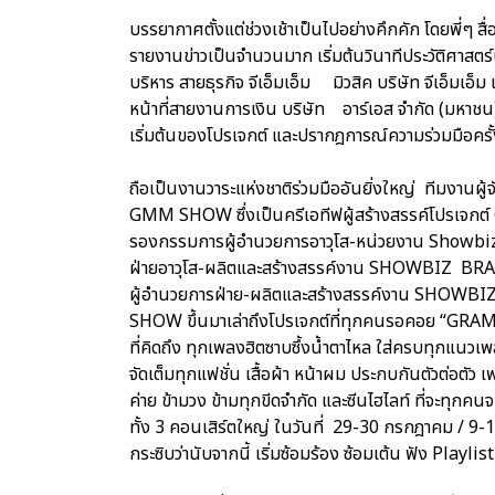
บรรยากาศตั้งแต่ช่วงเช้าเป็นไปอย่างคึกคัก โดยพี่
รายงานข่าวเป็นจำนวนมาก เริ่มต้นวินาทีประวัติศาสตร์
บริหาร สายธุรกิจ จีเอ็มเอ็ม มิวสิค บริษัท จีเอ็มเอ็
หน้าที่สายงานการเงิน บริษัท อาร์เอส จำกัด (มหาชน) 
เริ่มต้นของโปรเจกต์ และปรากฎการณ์ความร่วมมือครั้ง
ถือเป็นงานวาระแห่งชาติร่วมมืออันยิ่งใหญ่ ทีมงานผู้
GMM SHOW ซึ่งเป็นครีเอทีฟผู้สร้างสรรค์โปรเจก
รองกรรมการผู้อำนวยการอาวุโส-หน่วยงาน Showbiz
ฝ่ายอาวุโส-ผลิตและสร้างสรรค์งาน SHOWBIZ BRA
ผู้อำนวยการฝ่าย-ผลิตและสร้างสรรค์งาน SHOW
SHOW ขึ้นมาเล่าถึงโปรเจกต์ที่ทุกคนรอคอย “GRA
ที่คิดถึง ทุกเพลงฮิตซาบซึ้งน้ำตาไหล ใส่ครบทุกแนวเพลง
จัดเต็มทุกแฟชั่น เสื้อผ้า หน้าผม ประกบกันตัวต่อตัว 
ค่าย ข้ามวง ข้ามทุกขีดจำกัด และซีนไฮไลท์ ที่จะทุกคน
ทั้ง 3 คอนเสิร์ตใหญ่ ในวันที่ 29-30 กรกฎาคม / 9
กระซิบว่านับจากนี้ เริ่มซ้อมร้อง ซ้อมเต้น ฟัง Playli