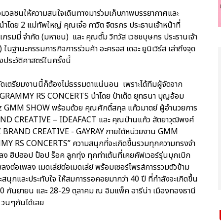
ๆ สื่อมวลชนให้ความสนใจเดินทางมาร่วมเก็บภาพบรรยากาศและ
นำโดย 2 แม่ทัพใหญ่ คุณเจ๋อ ภาวิต จิตรกร ประธานเจ้าหน้าที่
ม แกรมมี่ จำกัด (มหาชน) และ คุณตั้ม วิทวัส เวชชบุษกร ประธานเจ้า
ในฐานะกรรมการกิจการร่วมค้า อะครอส เดอะ ยูนิเวิร์ส เล่าถึงจุด
ประวัติศาสตร์ในครั้งนี้
จัดเตรียมงานนี้ก็ต้องไม่ธรรมดาแน่นอน เพราะได้ทีมผู้จัดจาก
ต์ GRAMMY RS CONCERTS นำโดย ป๋าเต็ด ยุทธนา บุญอ้อม
 GMM SHOW พร้อมด้วย คุณศักดิ์สกุล แก้วมาตย์ ผู้อำนวยการ
ND CREATIVE – IDEAFACT และ คุณป่านแก้ว สัตยาวุฒิพงศ์
BIZ BRAND CREATIVE - GAYRAY ภายใต้หน่วยงาน GMM
MMY RS CONCERTS” ความสนุกที่จะเกิดขึ้นรวมทุกความทรงจำ
 ฮิปฮอป ป๊อป ร็อค ลูกทุ่ง ทุกท่าเต้นที่เคยคัฟเวอร์รุ่นบุกเบิก
เพลงต่อเพลง เมดเล่ย์ต่อเมดเล่ย์ พร้อมเซอร์ไพรส์การรวมตัวข้าม
จะสนุกและประทับใจ ให้สมการรอคอยมากว่า 40 ปี ที่กำลังจะเกิดขึ้น
-10 กันยายน และ 28-29 ตุลาคม ณ อิมแพ็ค อารีน่า เมืองทองธานี
st วนๆกันได้เลย