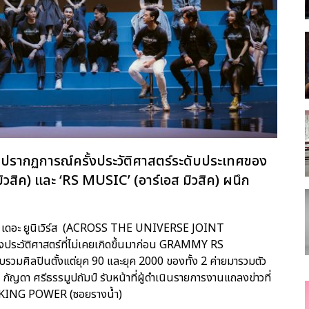
กับปรากฏการณ์ครั้งประวัติศาสตร์ระดับประเทศของ
ิวสิค) และ ‘RS MUSIC’ (อาร์เอส มิวสิค) ผนึก
รอส เดอะ ยูนิเวิร์ส (ACROSS THE UNIVERSE JOINT
ประวัติศาสตร์ที่ไม่เคยเกิดขึ้นมาก่อน GRAMMY RS
มศิลปินตั้งแต่ยุค 90 และยุค 2000 ของทั้ง 2 ค่ายมารวมตัว
ัญดา ศรีธรรมูปถัมป์ รับหน้าที่ผู้ดำเนินรายการงานแถลงข่าวที่
รา KING POWER (ซอยรางน้ำ)