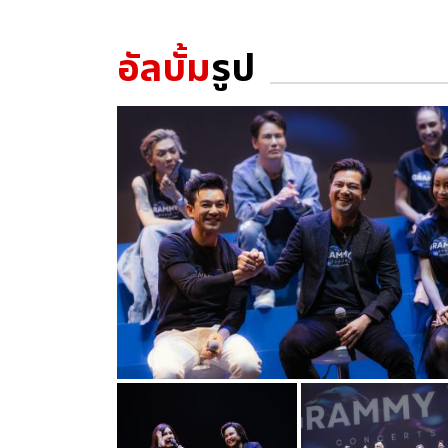
อัลบั้ม
รูป