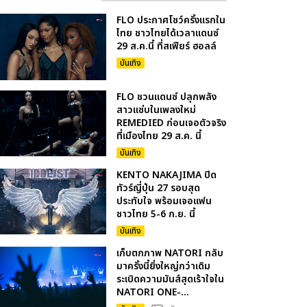
FLO ประกาศโชว์ครั้งแรกใน
ไทย ชาวไทยได้เวลาแดนซ์
29 ส.ค.นี้ ที่สเฟียร์ ฮอลล์
บันเทิง
FLO ชวนแดนซ์ ปลุกพลัง
สาวแซ่บในเพลงใหม่
REMEDIED ก่อนเจอตัวจริง
ที่เมืองไทย 29 ส.ค. นี้
บันเทิง
KENTO NAKAJIMA ปิด
ทัวร์ญี่ปุ่น 27 รอบสุด
ประทับใจ พร้อมเจอแฟน
ชาวไทย 5-6 ก.ย. นี้
บันเทิง
เก็บตกภาพ NATORI กลับ
มาครั้งนี้ยิ่งใหญ่กว่าเดิม
ระเบิดความมันส์สุดเร้าใจใน
NATORI ONE-...