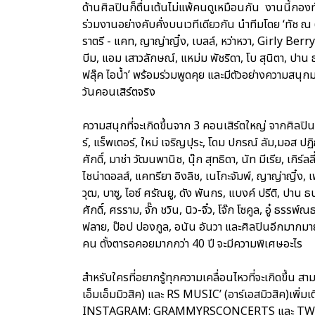
ด้านศิลปินก็ตื่นเต้นไม่แพ้คนดูเหมือนกัน งานนี้ก
ร่วมงานอย่างคับคั่งบนเวทีเดียวกัน นำทีมโดย ‘ทัช ณ ต
ราตรี - แคท, ญาญ่าญิ๋ง, เบลล์, หว่าหวา, Girly Berry - 
บีม, แอม เสาวลักษณ์, แหม่ม พัชริดา, โบ สุนิตา, ปาน ธนพ
ฟลุ๊ค ไอน้ำ’ พร้อมร่วมพูดคุย และมีตัวอย่างความสนุ
วันคอนเสิร์ตจริง
ความสนุกที่จะเกิดขึ้นจาก 3 คอนเสิร์ตใหญ่ จากศิลปินกว่
ร์, แร็พเตอร์, ใหม่ เจริญปุระ, โดม ปกรณ์ ลัม,มอส ปฏิ
ศักดิ์, มาช่า วัฒนพานิช, นุ๊ก สุทธิดา, นัท มีเรีย, เกิร์
ไชน่าดอลส์, แคทรียา อิงลิช, เนโกะจัมพ์, ญาญ่าญิ๋ง, เ
วุฒ, บาซู, ไอซ์ ศรัณยู, ดัง พันกร, แบงค์ ปรีติ, ปาน ธ
ศักดิ์, ศรราม, จั๊ก ชวิน, นิว-จิ๋ว, โจ๊ก โซคูล, อู๋ ธรร
ฟลาย, ป๊อป ปองกูล, อนัน อันวา และศิลปินอีกมากมาย 
คน ตั้งตารอคอยมากกว่า 40 ปี จะมีความพิเศษอะไร
สำหรับใครที่อยากรู้ทุกความเคลื่อนไหวที่จะเกิดขึ้
เอ็มเอ็มมิวสิค) และ RS MUSIC’ (อาร์เอสมิวสิค)
INSTAGRAM: GRAMMYRSCONCERTS และ T