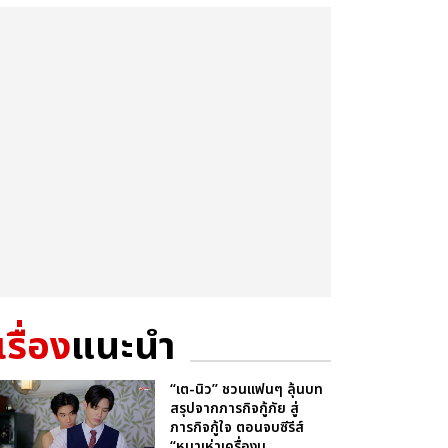
เรื่อง
แนะนำ
“เต-นิว” ชวนแฟนๆ ลุ้นบท
สรุปจากภารกิจกู้ภัย สู่
ภารกิจกู้ใจ ตอนจบซีรีส์
“หมาเห่าเครื่องบ...