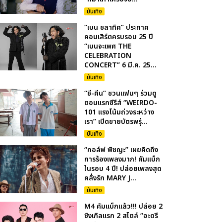
บันเทิง
“เบน ชลาทิศ” ประกาศ
คอนเสิร์ตครบรอบ 25 ปี
“เบนจะเพศ THE
CELEBRATION
CONCERT” 6 มี.ค. 25...
บันเทิง
“ซี-คีน” ชวนแฟนๆ ร่วมดู
ตอนแรกซีรีส์ “WEIRDO-
101 แรงโน้มถ่วงระหว่าง
เรา” เปิดขายบัตรพรุ่...
บันเทิง
“กอล์ฟ พิชญะ” เผยคิดถึง
การร้องเพลงมาก! คัมแบ็ก
ในรอบ 4 ปี! ปล่อยเพลงสุด
คลั่งรัก MARY J...
บันเทิง
M4 คัมแบ็กแล้ว!!! ปล่อย 2
ซิงเกิลแรก 2 สไตล์ “อะดรี