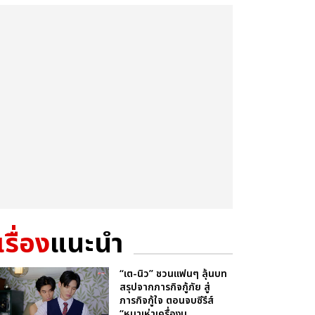
เรื่อง
แนะนำ
“เต-นิว” ชวนแฟนๆ ลุ้นบท
สรุปจากภารกิจกู้ภัย สู่
ภารกิจกู้ใจ ตอนจบซีรีส์
“หมาเห่าเครื่องบ...