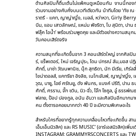
ด้านศิลปินก็ตื่นเต้นไม่แพ้คนดูเหมือนกัน งานนี้ก
ร่วมงานอย่างคับคั่งบนเวทีเดียวกัน นำทีมโดย ‘ทัช ณ ต
ราตรี - แคท, ญาญ่าญิ๋ง, เบลล์, หว่าหวา, Girly Berry - 
บีม, แอม เสาวลักษณ์, แหม่ม พัชริดา, โบ สุนิตา, ปาน ธนพ
ฟลุ๊ค ไอน้ำ’ พร้อมร่วมพูดคุย และมีตัวอย่างความสนุ
วันคอนเสิร์ตจริง
ความสนุกที่จะเกิดขึ้นจาก 3 คอนเสิร์ตใหญ่ จากศิลปินกว่
ร์, แร็พเตอร์, ใหม่ เจริญปุระ, โดม ปกรณ์ ลัม,มอส ปฏิ
ศักดิ์, มาช่า วัฒนพานิช, นุ๊ก สุทธิดา, นัท มีเรีย, เกิร์
ไชน่าดอลส์, แคทรียา อิงลิช, เนโกะจัมพ์, ญาญ่าญิ๋ง, เ
วุฒ, บาซู, ไอซ์ ศรัณยู, ดัง พันกร, แบงค์ ปรีติ, ปาน ธ
ศักดิ์, ศรราม, จั๊ก ชวิน, นิว-จิ๋ว, โจ๊ก โซคูล, อู๋ ธรร
ฟลาย, ป๊อป ปองกูล, อนัน อันวา และศิลปินอีกมากมาย 
คน ตั้งตารอคอยมากกว่า 40 ปี จะมีความพิเศษอะไร
สำหรับใครที่อยากรู้ทุกความเคลื่อนไหวที่จะเกิดขึ้
เอ็มเอ็มมิวสิค) และ RS MUSIC’ (อาร์เอสมิวสิค)
INSTAGRAM: GRAMMYRSCONCERTS และ T