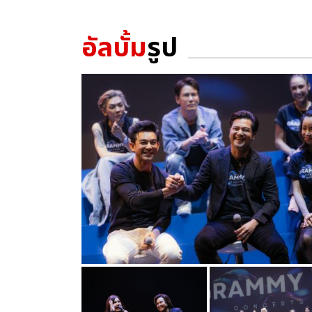
อัลบั้ม
รูป