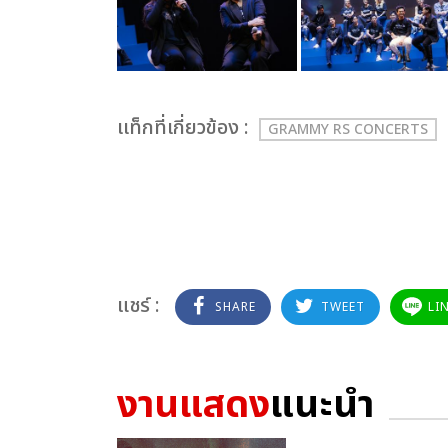
เเท็กที่เกี่ยวข้อง :
GRAMMY RS CONCERTS
แชร์ :
SHARE
TWEET
LI
งานแสดง
แนะนำ