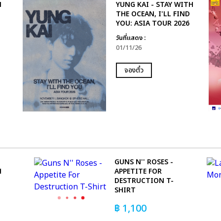
N
YUNG KAI - STAY WITH
THE OCEAN, I'LL FIND
YOU: ASIA TOUR 2026
วันที่แสดง :
01/11/26
จองตั๋ว
GUNS N'' ROSES -
H
APPETITE FOR
DESTRUCTION T-
SHIRT
฿
1,100