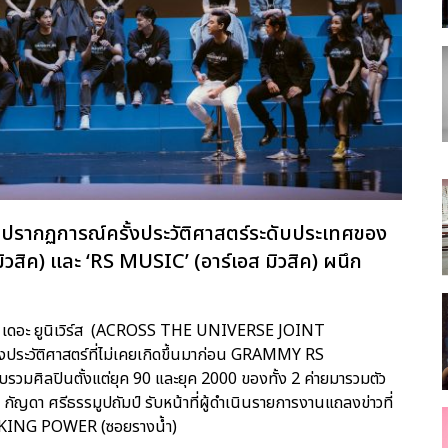
กับปรากฏการณ์ครั้งประวัติศาสตร์ระดับประเทศของ
ิวสิค) และ ‘RS MUSIC’ (อาร์เอส มิวสิค) ผนึก
รอส เดอะ ยูนิเวิร์ส (ACROSS THE UNIVERSE JOINT
ประวัติศาสตร์ที่ไม่เคยเกิดขึ้นมาก่อน GRAMMY RS
มศิลปินตั้งแต่ยุค 90 และยุค 2000 ของทั้ง 2 ค่ายมารวมตัว
ัญดา ศรีธรรมูปถัมป์ รับหน้าที่ผู้ดำเนินรายการงานแถลงข่าวที่
รา KING POWER (ซอยรางน้ำ)