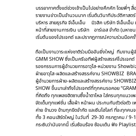
บรรยากาศตั้งแต่ช่วงเช้าเป็นไปอย่างคึกคัก โดยพี่
รายงานข่าวเป็นจำนวนมาก เริ่มต้นวินาทีประวัติศาสตร์
บริหาร สายธุรกิจ จีเอ็มเอ็ม มิวสิค บริษัท จีเอ็มเอ็
หน้าที่สายงานการเงิน บริษัท อาร์เอส จำกัด (มหาชน) 
เริ่มต้นของโปรเจกต์ และปรากฎการณ์ความร่วมมือครั้ง
ถือเป็นงานวาระแห่งชาติร่วมมืออันยิ่งใหญ่ ทีมงานผู้
GMM SHOW ซึ่งเป็นครีเอทีฟผู้สร้างสรรค์โปรเจก
รองกรรมการผู้อำนวยการอาวุโส-หน่วยงาน Showbiz
ฝ่ายอาวุโส-ผลิตและสร้างสรรค์งาน SHOWBIZ BRA
ผู้อำนวยการฝ่าย-ผลิตและสร้างสรรค์งาน SHOW
SHOW ขึ้นมาเล่าถึงโปรเจกต์ที่ทุกคนรอคอย “GRA
ที่คิดถึง ทุกเพลงฮิตซาบซึ้งน้ำตาไหล ใส่ครบทุกแนวเพลง
จัดเต็มทุกแฟชั่น เสื้อผ้า หน้าผม ประกบกันตัวต่อตัว 
ค่าย ข้ามวง ข้ามทุกขีดจำกัด และซีนไฮไลท์ ที่จะทุกคน
ทั้ง 3 คอนเสิร์ตใหญ่ ในวันที่ 29-30 กรกฎาคม / 9
กระซิบว่านับจากนี้ เริ่มซ้อมร้อง ซ้อมเต้น ฟัง Playli