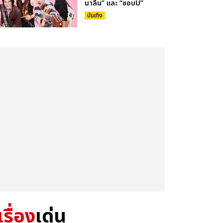
นาลีน” และ “ชอบU”
บันเทิง
เรื่อง
เด่น