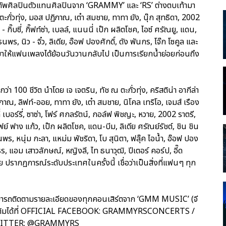
องทัพศิลปินตัวแทนศิลปินจาก ‘GRAMMY’ และ ‘RS’ ต่างตบเท้ามา
ะกั่วทุ่ง, มอส ปฏิภาณ, เต๋า สมชาย, ทาทา ยัง, นุ๊ก สุทธิดา, 2002
กิ๊บซี่, กิ๊ฟท์ซ่า, เบลล์, แนนนี่ เป๊ก ผลิตโชค, ไอซ์ ศรัณยู, แดน,
ร, นิว - จิ๋ว, ลิเดีย, อ๊อฟ ปองศักดิ์, ดัง พันกร, โจ๊ก โซคูล และ
กมาให้แฟนเพลงได้ย้อนวันวานกลับไป เป็นการเรียกน้ำย่อยก่อนถึง
า 100 ชีวิต นำโดย เจ เจตริน, ทัช ณ ตะกั่วทุ่ง, คริสติน่า อากีล่า
ภาณ, ลิฟท์-ออย, ทาทา ยัง, เต๋า สมชาย, นิโคล เทริโอ, เจมส์ เรือง
ลลี่ เบอร์รี่, ซาซ่า, โฟร์ ศกลรัตน์, กอล์ฟ พิชญะ, หวาย, 2002 ราตรี,
ฟย์ ฟาง แก้ว, เป๊ก ผลิตโชค, แดน-บีม, ลิเดีย ศรัณย์รัชต์, ชิน ชิน
นพร, หนุ่ม กะลา, แหม่ม พัชริดา, โบ สุนิตา, ฟลุ๊ค ไอน้ำ, อ๊อฟ ปอง
พ์ณธร, แอม เสาวลักษณ์, หญิงลี, ไท ธนาวุฒิ, ปีเตอร์ คอร์ป, อี๊ด
ปรากฏการณ์ระดับประเทศในครั้งนี้ เชื่อว่าเป็นสิ่งที่แฟนๆ ทุก
น สามารถติดตามรายละเอียดของทุกคอนเสิร์ตจาก ‘GMM MUSIC’ (จี
เพิ่มเติมได้ที่ OFFICIAL FACEBOOK: GRAMMYRSCONCERTS /
WITTER: @GRAMMYRS