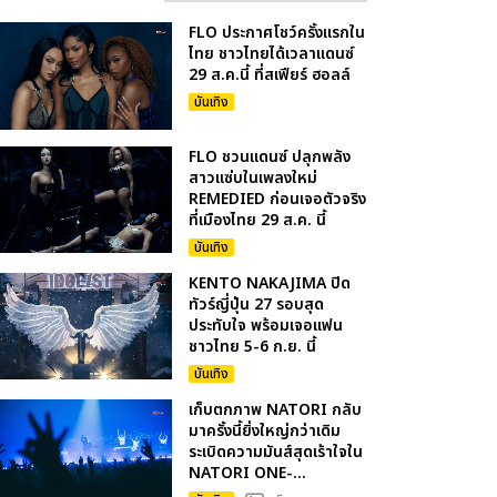
FLO ประกาศโชว์ครั้งแรกใน
ไทย ชาวไทยได้เวลาแดนซ์
29 ส.ค.นี้ ที่สเฟียร์ ฮอลล์
บันเทิง
FLO ชวนแดนซ์ ปลุกพลัง
สาวแซ่บในเพลงใหม่
REMEDIED ก่อนเจอตัวจริง
ที่เมืองไทย 29 ส.ค. นี้
บันเทิง
KENTO NAKAJIMA ปิด
ทัวร์ญี่ปุ่น 27 รอบสุด
ประทับใจ พร้อมเจอแฟน
ชาวไทย 5-6 ก.ย. นี้
บันเทิง
เก็บตกภาพ NATORI กลับ
มาครั้งนี้ยิ่งใหญ่กว่าเดิม
ระเบิดความมันส์สุดเร้าใจใน
NATORI ONE-...