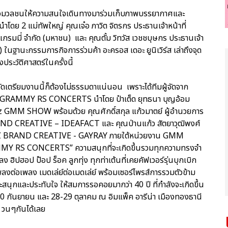
ๆ สื่อมวลชนให้ความสนใจเดินทางมาร่วมเก็บภาพบรรยากาศและ
นำโดย 2 แม่ทัพใหญ่ คุณเจ๋อ ภาวิต จิตรกร ประธานเจ้าหน้าที่
ม แกรมมี่ จำกัด (มหาชน) และ คุณตั้ม วิทวัส เวชชบุษกร ประธานเจ้า
ในฐานะกรรมการกิจการร่วมค้า อะครอส เดอะ ยูนิเวิร์ส เล่าถึงจุด
ประวัติศาสตร์ในครั้งนี้
จัดเตรียมงานนี้ก็ต้องไม่ธรรมดาแน่นอน เพราะได้ทีมผู้จัดจาก
ต์ GRAMMY RS CONCERTS นำโดย ป๋าเต็ด ยุทธนา บุญอ้อม
 GMM SHOW พร้อมด้วย คุณศักดิ์สกุล แก้วมาตย์ ผู้อำนวยการ
ND CREATIVE – IDEAFACT และ คุณป่านแก้ว สัตยาวุฒิพงศ์
BIZ BRAND CREATIVE - GAYRAY ภายใต้หน่วยงาน GMM
MMY RS CONCERTS” ความสนุกที่จะเกิดขึ้นรวมทุกความทรงจำ
 ฮิปฮอป ป๊อป ร็อค ลูกทุ่ง ทุกท่าเต้นที่เคยคัฟเวอร์รุ่นบุกเบิก
เพลงต่อเพลง เมดเล่ย์ต่อเมดเล่ย์ พร้อมเซอร์ไพรส์การรวมตัวข้าม
จะสนุกและประทับใจ ให้สมการรอคอยมากว่า 40 ปี ที่กำลังจะเกิดขึ้น
-10 กันยายน และ 28-29 ตุลาคม ณ อิมแพ็ค อารีน่า เมืองทองธานี
st วนๆกันได้เลย