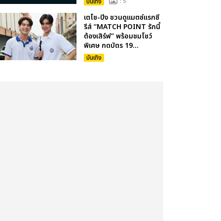
บันเทิง
: 5
เตโช-ปิง ชวนดูแมตซ์แรกซี
รีส์ “MATCH POINT รักนี้
ต้องเสิร์ฟ” พร้อมชมโชว์
พิเศษ กดบัตร 19...
บันเทิง