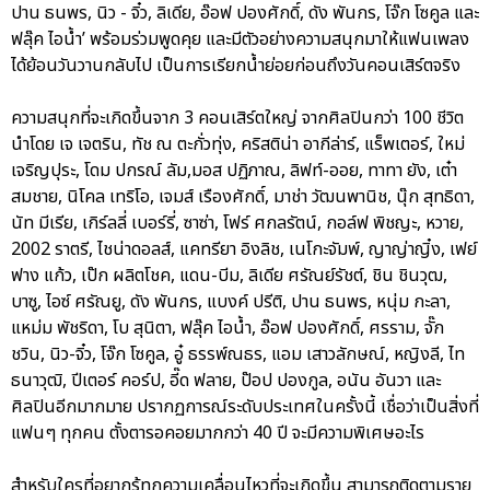
ปาน ธนพร, นิว - จิ๋ว, ลิเดีย, อ๊อฟ ปองศักดิ์, ดัง พันกร, โจ๊ก โซคูล และ
ฟลุ๊ค ไอน้ำ’ พร้อมร่วมพูดคุย และมีตัวอย่างความสนุกมาให้แฟนเพลง
ได้ย้อนวันวานกลับไป เป็นการเรียกน้ำย่อยก่อนถึงวันคอนเสิร์ตจริง
ความสนุกที่จะเกิดขึ้นจาก 3 คอนเสิร์ตใหญ่ จากศิลปินกว่า 100 ชีวิต
นำโดย เจ เจตริน, ทัช ณ ตะกั่วทุ่ง, คริสติน่า อากีล่าร์, แร็พเตอร์, ใหม่
เจริญปุระ, โดม ปกรณ์ ลัม,มอส ปฏิภาณ, ลิฟท์-ออย, ทาทา ยัง, เต๋า
สมชาย, นิโคล เทริโอ, เจมส์ เรืองศักดิ์, มาช่า วัฒนพานิช, นุ๊ก สุทธิดา,
นัท มีเรีย, เกิร์ลลี่ เบอร์รี่, ซาซ่า, โฟร์ ศกลรัตน์, กอล์ฟ พิชญะ, หวาย,
2002 ราตรี, ไชน่าดอลส์, แคทรียา อิงลิช, เนโกะจัมพ์, ญาญ่าญิ๋ง, เฟย์
ฟาง แก้ว, เป๊ก ผลิตโชค, แดน-บีม, ลิเดีย ศรัณย์รัชต์, ชิน ชินวุฒ,
บาซู, ไอซ์ ศรัณยู, ดัง พันกร, แบงค์ ปรีติ, ปาน ธนพร, หนุ่ม กะลา,
แหม่ม พัชริดา, โบ สุนิตา, ฟลุ๊ค ไอน้ำ, อ๊อฟ ปองศักดิ์, ศรราม, จั๊ก
ชวิน, นิว-จิ๋ว, โจ๊ก โซคูล, อู๋ ธรรพ์ณธร, แอม เสาวลักษณ์, หญิงลี, ไท
ธนาวุฒิ, ปีเตอร์ คอร์ป, อี๊ด ฟลาย, ป๊อป ปองกูล, อนัน อันวา และ
ศิลปินอีกมากมาย ปรากฏการณ์ระดับประเทศในครั้งนี้ เชื่อว่าเป็นสิ่งที่
แฟนๆ ทุกคน ตั้งตารอคอยมากกว่า 40 ปี จะมีความพิเศษอะไร
สำหรับใครที่อยากรู้ทุกความเคลื่อนไหวที่จะเกิดขึ้น สามารถติดตามราย