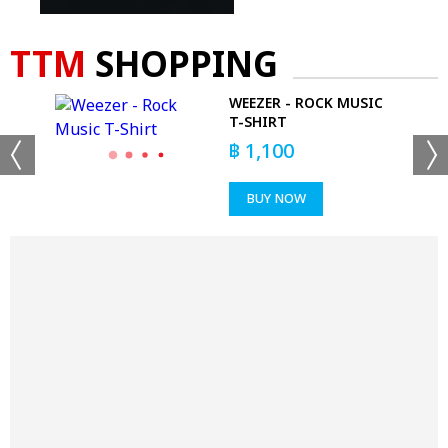
TTM
SHOPPING
IC
WEEZER - ROCK MUSIC
T-SHIRT
฿
1,100
BUY NOW