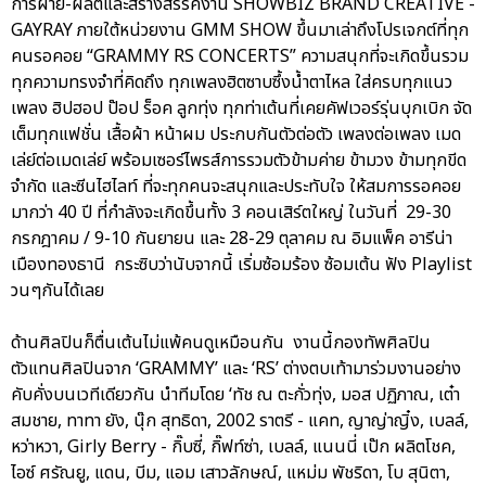
การฝ่าย-ผลิตและสร้างสรรค์งาน SHOWBIZ BRAND CREATIVE -
GAYRAY ภายใต้หน่วยงาน GMM SHOW ขึ้นมาเล่าถึงโปรเจกต์ที่ทุก
คนรอคอย “GRAMMY RS CONCERTS” ความสนุกที่จะเกิดขึ้นรวม
ทุกความทรงจำที่คิดถึง ทุกเพลงฮิตซาบซึ้งน้ำตาไหล ใส่ครบทุกแนว
เพลง ฮิปฮอป ป๊อป ร็อค ลูกทุ่ง ทุกท่าเต้นที่เคยคัฟเวอร์รุ่นบุกเบิก จัด
เต็มทุกแฟชั่น เสื้อผ้า หน้าผม ประกบกันตัวต่อตัว เพลงต่อเพลง เมด
เล่ย์ต่อเมดเล่ย์ พร้อมเซอร์ไพรส์การรวมตัวข้ามค่าย ข้ามวง ข้ามทุกขีด
จำกัด และซีนไฮไลท์ ที่จะทุกคนจะสนุกและประทับใจ ให้สมการรอคอย
มากว่า 40 ปี ที่กำลังจะเกิดขึ้นทั้ง 3 คอนเสิร์ตใหญ่ ในวันที่ 29-30
กรกฎาคม / 9-10 กันยายน และ 28-29 ตุลาคม ณ อิมแพ็ค อารีน่า
เมืองทองธานี กระซิบว่านับจากนี้ เริ่มซ้อมร้อง ซ้อมเต้น ฟัง Playlist
วนๆกันได้เลย
ด้านศิลปินก็ตื่นเต้นไม่แพ้คนดูเหมือนกัน งานนี้กองทัพศิลปิน
ตัวแทนศิลปินจาก ‘GRAMMY’ และ ‘RS’ ต่างตบเท้ามาร่วมงานอย่าง
คับคั่งบนเวทีเดียวกัน นำทีมโดย ‘ทัช ณ ตะกั่วทุ่ง, มอส ปฏิภาณ, เต๋า
สมชาย, ทาทา ยัง, นุ๊ก สุทธิดา, 2002 ราตรี - แคท, ญาญ่าญิ๋ง, เบลล์,
หว่าหวา, Girly Berry - กิ๊บซี่, กิ๊ฟท์ซ่า, เบลล์, แนนนี่ เป๊ก ผลิตโชค,
ไอซ์ ศรัณยู, แดน, บีม, แอม เสาวลักษณ์, แหม่ม พัชริดา, โบ สุนิตา,