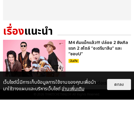
เรื่อง
แนะนำ
M4 คัมแบ็กแล้ว!!! ปล่อย 2 ซิงเกิล
แรก 2 สไตล์ “อะดรีนาลีน” และ
“ชอบU”
บันเทิง
เว็บไซต์นี้มีการเก็บข้อมูลการใช้งานของคุณเพื่อนำ
เกี่ยวกับเรา
ติดต่อลงโฆษณา
ติดต่อเรา
“เต-นิว” ชวนแฟนๆ ลุ้นบทสรุปจาก
ตกลง
มาใช้วางแผนและบริหารเว็บไซต์
อ่านเพิ่มเติม
ภารกิจกู้ภัย สู่ภารกิจกู้ใจ ตอนจบซี
© 2026
THAITICKETMAJOR
All Rights Reserved.
รีส์ “หมาเห่าเครื่องบ...
บันเทิง
“เบน ชลาทิศ” ประกาศคอนเสิร์ต
ครบรอบ 25 ปี “เบนจะเพศ THE