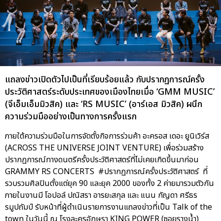
แถลงข่าวเปิดตัวไปเป็นที่เรียบร้อยแล้ว กับปรากฏการณ์ครั้ง
ประวัติศาสตร์ระดับประเทศของเมืองไทยเมื่อ ‘GMM MUSIC’
(จีเอ็มเอ็มมิวสิค) และ ‘RS MUSIC’ (อาร์เอส มิวสิค) ผนึก
ความร่วมมืออย่างเป็นทางการครั้งแรก
ภายใต้ความร่วมมือในการจัดตั้งกิจการร่วมค้า อะครอส เดอะ ยูนิเวิร์ส
(ACROSS THE UNIVERSE JOINT VENTURE) เพื่อร่วมสร้าง
ปรากฏการณ์ทางดนตรีครั้งประวัติศาสตร์ที่ไม่เคยเกิดขึ้นมาก่อน
GRAMMY RS CONCERTS #ปรากฏการณ์ครั้งประวัติศาสตร์ ที่
รวบรวมศิลปินตั้งแต่ยุค 90 และยุค 2000 ของทั้ง 2 ค่ายมารวมตัวกัน
ภายในงานมี โอปอล์ ปณิสรา อารยะสกุล และ แนน กัญดา ศรีธร
รมูปถัมป์ รับหน้าที่ผู้ดำเนินรายการงานแถลงข่าวที่เป็น Talk of the
town ในวันนี้ ณ โรงละครอักษรา KING POWER (ซอยรางน้ำ)