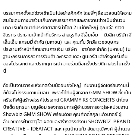
บรรยากาศตั้งแต่ช่วงเช้าเป็นไปอย่างคึกคัก โดยพี่ๆ สื่อมวลชนให้ความ
สนใจเดินทางมาร่วมเก็บภาพบรรยากาศและรายงานข่าวเป็นจำนวน
มาก เริ่มต้นวินาทีประวัติศาสตร์นำโดย 2 แม่ทัพใหญ่ คุณเจ๋อ ภาวิต
จิตรกร ประธานเจ้าหน้าที่บริหาร สายธุรกิจ จีเอ็มเอ็ม มิวสิค บริษัท จี
เอ็มเอ็ม แกรมมี่ จำกัด (มหาชน) และ คุณตั้ม วิทวัส เวชชบุษกร
ประธานเจ้าหน้าที่สายงานการเงิน บริษัท อาร์เอส จำกัด (มหาชน) ใน
ฐานะกรรมการกิจการร่วมค้า อะครอส เดอะ ยูนิเวิร์ส เล่าถึงจุดเริ่มต้น
ของโปรเจกต์ และปรากฎการณ์ความร่วมมือครั้งประวัติศาสตร์ในครั้ง
นี้
ถือเป็นงานวาระแห่งชาติร่วมมืออันยิ่งใหญ่ ทีมงานผู้จัดเตรียมงานนี้
ก็ต้องไม่ธรรมดาแน่นอน เพราะได้ทีมผู้จัดจาก GMM SHOW ซึ่งเป็น
ครีเอทีฟผู้สร้างสรรค์โปรเจกต์ GRAMMY RS CONCERTS นำโดย
ป๋าเต็ด ยุทธนา บุญอ้อม รองกรรมการผู้อำนวยการอาวุโส-หน่วยงาน
Showbiz GMM SHOW พร้อมด้วย คุณศักดิ์สกุล แก้วมาตย์ ผู้
อำนวยการฝ่ายอาวุโส-ผลิตและสร้างสรรค์งาน SHOWBIZ BRAND
CREATIVE – IDEAFACT และ คุณป่านแก้ว สัตยาวุฒิพงศ์ ผู้อำนวย