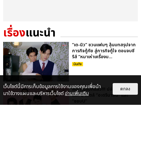
เรื่อง
แนะนำ
“เต-นิว” ชวนแฟนๆ ลุ้นบทสรุปจาก
ภารกิจกู้ภัย สู่ภารกิจกู้ใจ ตอนจบซี
รีส์ “หมาเห่าเครื่องบ...
บันเทิง
เว็บไซต์นี้มีการเก็บข้อมูลการใช้งานของคุณเพื่อนำ
M4 คัมแบ็กแล้ว!!! ปล่อย 2 ซิงเกิล
ตกลง
มาใช้วางแผนและบริหารเว็บไซต์
อ่านเพิ่มเติม
แรก 2 สไตล์ “อะดรีนาลีน” และ
“ชอบU”
บันเทิง
“เบน ชลาทิศ” ประกาศคอนเสิร์ต
ครบรอบ 25 ปี “เบนจะเพศ THE