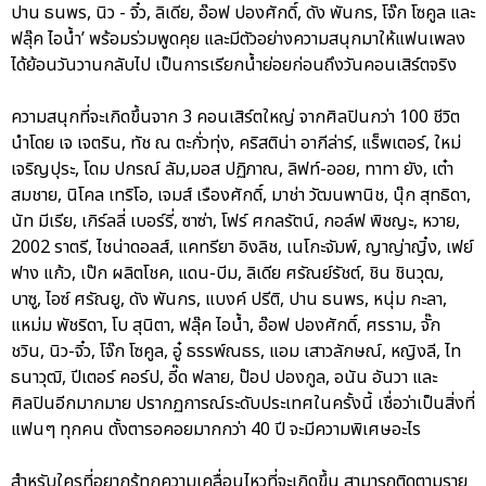
ปาน ธนพร, นิว - จิ๋ว, ลิเดีย, อ๊อฟ ปองศักดิ์, ดัง พันกร, โจ๊ก โซคูล และ
ฟลุ๊ค ไอน้ำ’ พร้อมร่วมพูดคุย และมีตัวอย่างความสนุกมาให้แฟนเพลง
ได้ย้อนวันวานกลับไป เป็นการเรียกน้ำย่อยก่อนถึงวันคอนเสิร์ตจริง
ความสนุกที่จะเกิดขึ้นจาก 3 คอนเสิร์ตใหญ่ จากศิลปินกว่า 100 ชีวิต
นำโดย เจ เจตริน, ทัช ณ ตะกั่วทุ่ง, คริสติน่า อากีล่าร์, แร็พเตอร์, ใหม่
เจริญปุระ, โดม ปกรณ์ ลัม,มอส ปฏิภาณ, ลิฟท์-ออย, ทาทา ยัง, เต๋า
สมชาย, นิโคล เทริโอ, เจมส์ เรืองศักดิ์, มาช่า วัฒนพานิช, นุ๊ก สุทธิดา,
นัท มีเรีย, เกิร์ลลี่ เบอร์รี่, ซาซ่า, โฟร์ ศกลรัตน์, กอล์ฟ พิชญะ, หวาย,
2002 ราตรี, ไชน่าดอลส์, แคทรียา อิงลิช, เนโกะจัมพ์, ญาญ่าญิ๋ง, เฟย์
ฟาง แก้ว, เป๊ก ผลิตโชค, แดน-บีม, ลิเดีย ศรัณย์รัชต์, ชิน ชินวุฒ,
บาซู, ไอซ์ ศรัณยู, ดัง พันกร, แบงค์ ปรีติ, ปาน ธนพร, หนุ่ม กะลา,
แหม่ม พัชริดา, โบ สุนิตา, ฟลุ๊ค ไอน้ำ, อ๊อฟ ปองศักดิ์, ศรราม, จั๊ก
ชวิน, นิว-จิ๋ว, โจ๊ก โซคูล, อู๋ ธรรพ์ณธร, แอม เสาวลักษณ์, หญิงลี, ไท
ธนาวุฒิ, ปีเตอร์ คอร์ป, อี๊ด ฟลาย, ป๊อป ปองกูล, อนัน อันวา และ
ศิลปินอีกมากมาย ปรากฏการณ์ระดับประเทศในครั้งนี้ เชื่อว่าเป็นสิ่งที่
แฟนๆ ทุกคน ตั้งตารอคอยมากกว่า 40 ปี จะมีความพิเศษอะไร
สำหรับใครที่อยากรู้ทุกความเคลื่อนไหวที่จะเกิดขึ้น สามารถติดตามราย