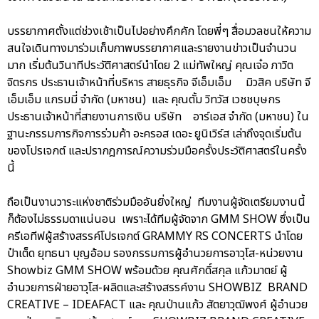
บรรยากาศตั้งแต่ช่วงเช้าเป็นไปอย่างคึกคัก โดยพี่ๆ สื่อมวลชนให้ความ
สนใจเดินทางมาร่วมเก็บภาพบรรยากาศและรายงานข่าวเป็นจำนวน
มาก เริ่มต้นวินาทีประวัติศาสตร์นำโดย 2 แม่ทัพใหญ่ คุณเจ๋อ ภาวิต
จิตรกร ประธานเจ้าหน้าที่บริหาร สายธุรกิจ จีเอ็มเอ็ม มิวสิค บริษัท จี
เอ็มเอ็ม แกรมมี่ จำกัด (มหาชน) และ คุณตั้ม วิทวัส เวชชบุษกร
ประธานเจ้าหน้าที่สายงานการเงิน บริษัท อาร์เอส จำกัด (มหาชน) ใน
ฐานะกรรมการกิจการร่วมค้า อะครอส เดอะ ยูนิเวิร์ส เล่าถึงจุดเริ่มต้น
ของโปรเจกต์ และปรากฎการณ์ความร่วมมือครั้งประวัติศาสตร์ในครั้ง
นี้
ถือเป็นงานวาระแห่งชาติร่วมมืออันยิ่งใหญ่ ทีมงานผู้จัดเตรียมงานนี้
ก็ต้องไม่ธรรมดาแน่นอน เพราะได้ทีมผู้จัดจาก GMM SHOW ซึ่งเป็น
ครีเอทีฟผู้สร้างสรรค์โปรเจกต์ GRAMMY RS CONCERTS นำโดย
ป๋าเต็ด ยุทธนา บุญอ้อม รองกรรมการผู้อำนวยการอาวุโส-หน่วยงาน
Showbiz GMM SHOW พร้อมด้วย คุณศักดิ์สกุล แก้วมาตย์ ผู้
อำนวยการฝ่ายอาวุโส-ผลิตและสร้างสรรค์งาน SHOWBIZ BRAND
CREATIVE – IDEAFACT และ คุณป่านแก้ว สัตยาวุฒิพงศ์ ผู้อำนวย