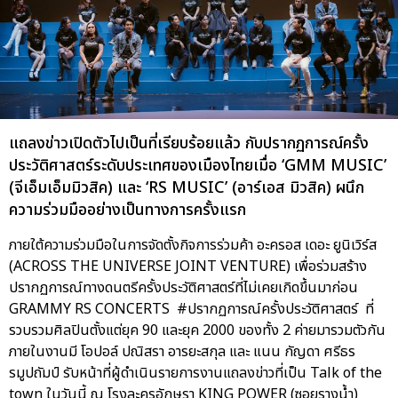
แถลงข่าวเปิดตัวไปเป็นที่เรียบร้อยแล้ว กับปรากฏการณ์ครั้ง
ประวัติศาสตร์ระดับประเทศของเมืองไทยเมื่อ ‘GMM MUSIC’
(จีเอ็มเอ็มมิวสิค) และ ‘RS MUSIC’ (อาร์เอส มิวสิค) ผนึก
ความร่วมมืออย่างเป็นทางการครั้งแรก
ภายใต้ความร่วมมือในการจัดตั้งกิจการร่วมค้า อะครอส เดอะ ยูนิเวิร์ส
(ACROSS THE UNIVERSE JOINT VENTURE) เพื่อร่วมสร้าง
ปรากฏการณ์ทางดนตรีครั้งประวัติศาสตร์ที่ไม่เคยเกิดขึ้นมาก่อน
GRAMMY RS CONCERTS #ปรากฏการณ์ครั้งประวัติศาสตร์ ที่
รวบรวมศิลปินตั้งแต่ยุค 90 และยุค 2000 ของทั้ง 2 ค่ายมารวมตัวกัน
ภายในงานมี โอปอล์ ปณิสรา อารยะสกุล และ แนน กัญดา ศรีธร
รมูปถัมป์ รับหน้าที่ผู้ดำเนินรายการงานแถลงข่าวที่เป็น Talk of the
town ในวันนี้ ณ โรงละครอักษรา KING POWER (ซอยรางน้ำ)