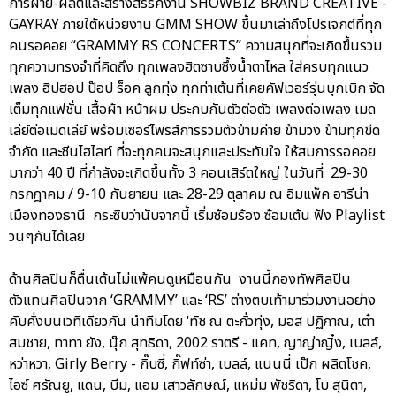
การฝ่าย-ผลิตและสร้างสรรค์งาน SHOWBIZ BRAND CREATIVE -
GAYRAY ภายใต้หน่วยงาน GMM SHOW ขึ้นมาเล่าถึงโปรเจกต์ที่ทุก
คนรอคอย “GRAMMY RS CONCERTS” ความสนุกที่จะเกิดขึ้นรวม
ทุกความทรงจำที่คิดถึง ทุกเพลงฮิตซาบซึ้งน้ำตาไหล ใส่ครบทุกแนว
เพลง ฮิปฮอป ป๊อป ร็อค ลูกทุ่ง ทุกท่าเต้นที่เคยคัฟเวอร์รุ่นบุกเบิก จัด
เต็มทุกแฟชั่น เสื้อผ้า หน้าผม ประกบกันตัวต่อตัว เพลงต่อเพลง เมด
เล่ย์ต่อเมดเล่ย์ พร้อมเซอร์ไพรส์การรวมตัวข้ามค่าย ข้ามวง ข้ามทุกขีด
จำกัด และซีนไฮไลท์ ที่จะทุกคนจะสนุกและประทับใจ ให้สมการรอคอย
มากว่า 40 ปี ที่กำลังจะเกิดขึ้นทั้ง 3 คอนเสิร์ตใหญ่ ในวันที่ 29-30
กรกฎาคม / 9-10 กันยายน และ 28-29 ตุลาคม ณ อิมแพ็ค อารีน่า
เมืองทองธานี กระซิบว่านับจากนี้ เริ่มซ้อมร้อง ซ้อมเต้น ฟัง Playlist
วนๆกันได้เลย
ด้านศิลปินก็ตื่นเต้นไม่แพ้คนดูเหมือนกัน งานนี้กองทัพศิลปิน
ตัวแทนศิลปินจาก ‘GRAMMY’ และ ‘RS’ ต่างตบเท้ามาร่วมงานอย่าง
คับคั่งบนเวทีเดียวกัน นำทีมโดย ‘ทัช ณ ตะกั่วทุ่ง, มอส ปฏิภาณ, เต๋า
สมชาย, ทาทา ยัง, นุ๊ก สุทธิดา, 2002 ราตรี - แคท, ญาญ่าญิ๋ง, เบลล์,
หว่าหวา, Girly Berry - กิ๊บซี่, กิ๊ฟท์ซ่า, เบลล์, แนนนี่ เป๊ก ผลิตโชค,
ไอซ์ ศรัณยู, แดน, บีม, แอม เสาวลักษณ์, แหม่ม พัชริดา, โบ สุนิตา,