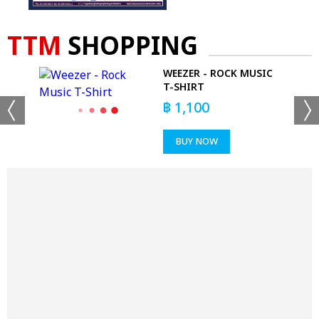
TTM
SHOPPING
W
WEEZER - ROCK MUSIC
T-SHIRT
฿
1,100
BUY NOW