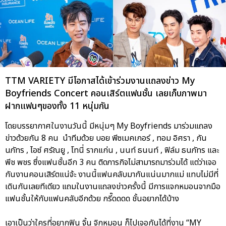
TTM VARIETY มีโอกาสได้เข้าร่วมงานแถลงข่าว My
Boyfriends Concert คอนเสิร์ตแฟนชั้น เลยเก็บภาพมา
ฝากแฟนๆของทั้ง 11 หนุ่มกัน
โดยบรรยากาศในงานวันนี้ มีหนุ่มๆ My Boyfriends มาร่วมแถลง
ข่าวด้วยกัน 8 คน นำทีมด้วย บอย พีซเมคเกอร์ , ทอม อิศรา , กัน
นภัทร , ไอซ์ ศรัณยู , โทนี่ รากแก่น , นนท์ ธนนท์ , ฟิล์ม ธนภัทร และ
พีช พชร ซึ่งแฟนชั้นอีก 3 คน ติดภารกิจไม่สามารถมาร่วมได้ แต่ว่าเจอ
กันงานคอนเสิร์ตแน่จ้ะ งานนี้แฟนคลับมากันแน่นมากแม่ แทบไม่มีที่
เดินกันเลยทีเดียว แถมในงานแถลงข่าวครั้งนี้ มีการแจกหมอนจากมือ
แฟนชั้นให้กับแฟนคลับอีกด้วย กรี๊ดดดด ชั้นอยากได้บ้าง
เอาเป็นว่าใครที่อยากฟิน จิ้น จิกหมอน ก็ไปเจอกันได้ที่งาน “MY