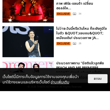
ภาพ เพิร์ธ-แซนต้า เปลี่ยน
ฮอลล์ให...
EXCLUSIVE
: 34
ไม่ว่าจะวันนี้หรือวันไหน ก็จะยังภูมิใจ
ในตัว &QUOT;แจบอม&QUOT;
เหมือนเดิม! ประมวลภาพ JA...
EXCLUSIVE
: 28
ประมวลภาพงาน “มีสติแล้วลูกพีช
PEACH AND ME PREMIERE
NIGHT” ปอนด์-ภูวินทร์ คลั่งรัก
เว็บไซต์นี้มีการเก็บข้อมูลการใช้งานของคุณเพื่อนำ
หวา...
เกี่ยวกับเรา
ติดต่อลงโฆษณา
ติดต่อเรา
ตกลง
มาใช้วางแผนและบริหารเว็บไซต์
อ่านเพิ่มเติม
EXCLUSIVE
: 16
© 2026
THAITICKETMAJOR
All Rights Reserved.
ประมวลภาพ “จอส-กวิน” จัดปาร์ตี้
ริมหาดสุดฮอต ในคอนเสิร์ตครั้งยิ่ง
ใหญ่ “JOSS GAWIN HEAT ...