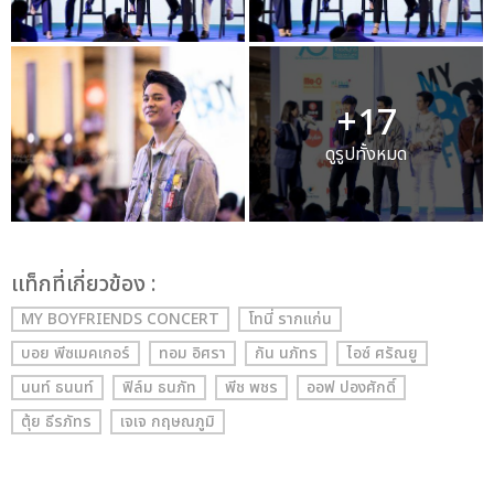
+17
ดูรูปทั้งหมด
เเท็กที่เกี่ยวข้อง :
MY BOYFRIENDS CONCERT
โทนี่ รากแก่น
บอย พีซเมคเกอร์
ทอม อิศรา
กัน นภัทร
ไอซ์ ศรัณยู
นนท์ ธนนท์
ฟิล์ม ธนภัท
พีช พชร
ออฟ ปองศักดิ์
ตุ้ย ธีรภัทร
เจเจ กฤษณภูมิ