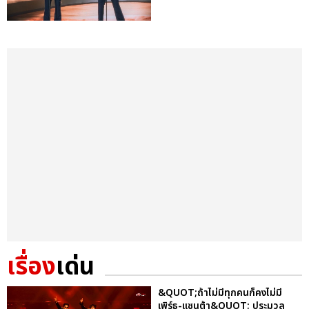
เรื่อง
เด่น
&QUOT;ถ้าไม่มีทุกคนก็คงไม่มี
เพิร์ธ-แซนต้า&QUOT; ประมวล