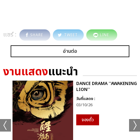
แชร์ :
SHARE
TWEET
LINE
อ่านต่อ
งานแสดง
แนะนำ
DANCE DRAMA ''AWAKENING
LION''
วันที่แสดง :
03/10/26
จองตั๋ว