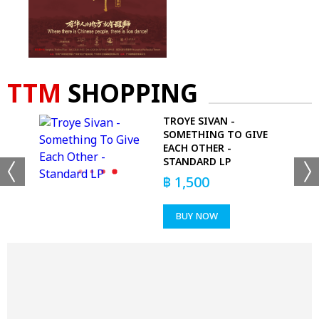
TTM
SHOPPING
SE
TROYE SIVAN -
-
SOMETHING TO GIVE
EACH OTHER -
STANDARD LP
฿
1,500
BUY NOW