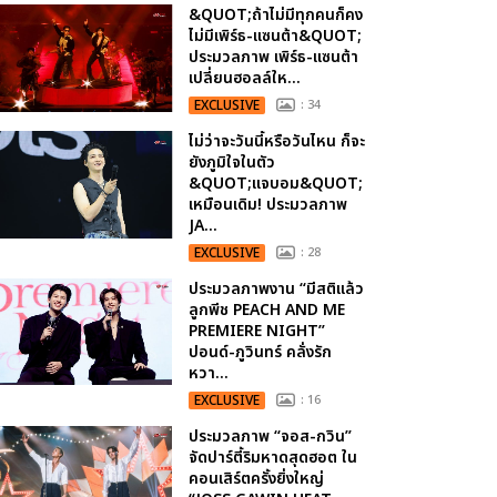
&QUOT;ถ้าไม่มีทุกคนก็คง
ไม่มีเพิร์ธ-แซนต้า&QUOT;
ประมวลภาพ เพิร์ธ-แซนต้า
เปลี่ยนฮอลล์ให...
EXCLUSIVE
: 34
ไม่ว่าจะวันนี้หรือวันไหน ก็จะ
ยังภูมิใจในตัว
&QUOT;แจบอม&QUOT;
เหมือนเดิม! ประมวลภาพ
JA...
EXCLUSIVE
: 28
ประมวลภาพงาน “มีสติแล้ว
ลูกพีช PEACH AND ME
PREMIERE NIGHT”
ปอนด์-ภูวินทร์ คลั่งรัก
หวา...
EXCLUSIVE
: 16
ประมวลภาพ “จอส-กวิน”
จัดปาร์ตี้ริมหาดสุดฮอต ใน
คอนเสิร์ตครั้งยิ่งใหญ่