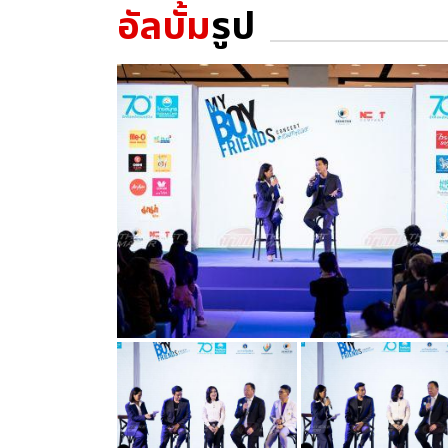
อัลบั้ม
รูป