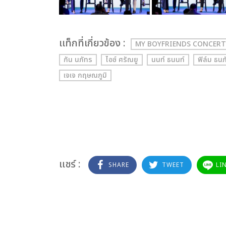
เเท็กที่เกี่ยวข้อง :
MY BOYFRIENDS CONCERT
กัน นภัทร
ไอซ์ ศรัณยู
นนท์ ธนนท์
ฟิล์ม ธนภ
เจเจ กฤษณภูมิ
แชร์ :
SHARE
TWEET
LI