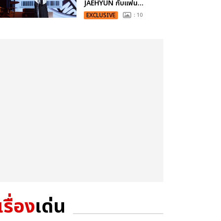
JAEHYUN กับแฟน...
EXCLUSIVE
: 10
เรื่อง
เด่น