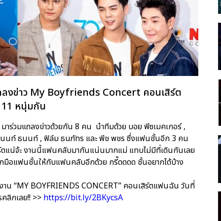
ถลงข่าว My Boyfriends Concert คอนเสิร์ต
11 หนุ่มกัน
มาร่วมแถลงข่าวด้วยกัน 8 คน นำทีมด้วย บอย พีซเมคเกอร์ ,
 , นนท์ ธนนท์ , ฟิล์ม ธนภัทร และ พีช พชร ซึ่งแฟนชั้นอีก 3 คน
ร์ตแน่จ้ะ งานนี้แฟนคลับมากันแน่นมากแม่ แทบไม่มีที่เดินกันเลย
มือแฟนชั้นให้กับแฟนคลับอีกด้วย กรี๊ดดดด ชั้นอยากได้บ้าง
นได้ที่งาน “MY BOYFRIENDS CONCERT” คอนเสิร์ตแฟนฉัน วันที่
ตรคลิกเลย!! >>
https://bit.ly/2BKycsA