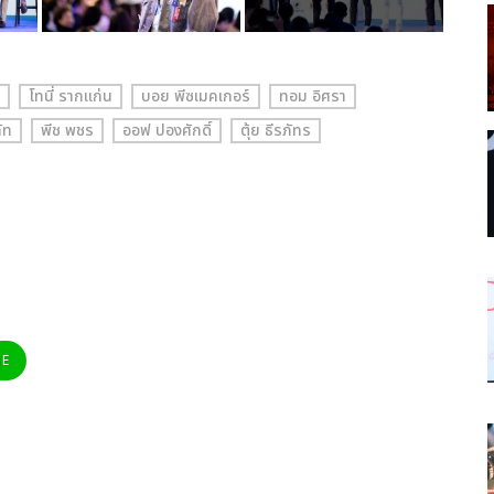
โทนี่ รากแก่น
บอย พีซเมคเกอร์
ทอม อิศรา
ัท
พีช พชร
ออฟ ปองศักดิ์
ตุ้ย ธีรภัทร
NE