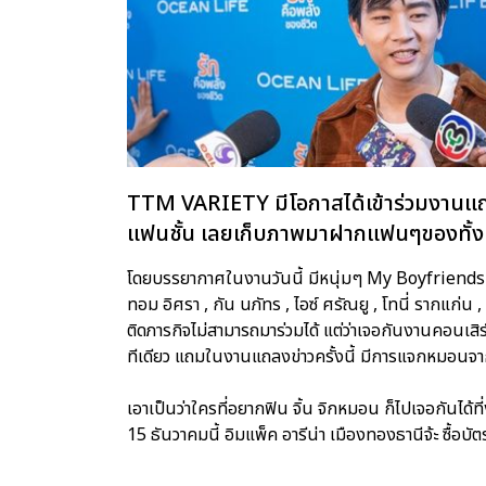
TTM VARIETY มีโอกาสได้เข้าร่วมงานแ
แฟนชั้น เลยเก็บภาพมาฝากแฟนๆของทั้ง 
โดยบรรยากาศในงานวันนี้ มีหนุ่มๆ My Boyfriends 
ทอม อิศรา , กัน นภัทร , ไอซ์ ศรัณยู , โทนี่ รากแก่น
ติดภารกิจไม่สามารถมาร่วมได้ แต่ว่าเจอกันงานคอนเสิ
ทีเดียว แถมในงานแถลงข่าวครั้งนี้ มีการแจกหมอนจาก
เอาเป็นว่าใครที่อยากฟิน จิ้น จิกหมอน ก็ไปเจอกั
15 ธันวาคมนี้ อิมแพ็ค อารีน่า เมืองทองธานีจ้ะ ซื้อบั