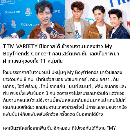
TTM VARIETY มีโอกาสได้เข้าร่วมงานแถลงข่าว My
Boyfriends Concert คอนเสิร์ตแฟนชั้น เลยเก็บภาพมา
ฝากแฟนๆของทั้ง 11 หนุ่มกัน
โดยบรรยากาศในงานวันนี้ มีหนุ่มๆ My Boyfriends มาร่วมแถลง
ข่าวด้วยกัน 8 คน นำทีมด้วย บอย พีซเมคเกอร์ , ทอม อิศรา , กัน
นภัทร , ไอซ์ ศรัณยู , โทนี่ รากแก่น , นนท์ ธนนท์ , ฟิล์ม ธนภัทร และ
พีช พชร ซึ่งแฟนชั้นอีก 3 คน ติดภารกิจไม่สามารถมาร่วมได้ แต่ว่าเจอ
กันงานคอนเสิร์ตแน่จ้ะ งานนี้แฟนคลับมากันแน่นมากแม่ แทบไม่มีที่
เดินกันเลยทีเดียว แถมในงานแถลงข่าวครั้งนี้ มีการแจกหมอนจากมือ
แฟนชั้นให้กับแฟนคลับอีกด้วย กรี๊ดดดด ชั้นอยากได้บ้าง
เอาเป็นว่าใครที่อยากฟิน จิ้น จิกหมอน ก็ไปเจอกันได้ที่งาน “MY