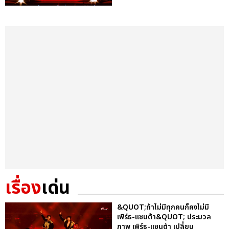
เรื่อง
เด่น
&QUOT;ถ้าไม่มีทุกคนก็คงไม่มี
เพิร์ธ-แซนต้า&QUOT; ประมวล
ภาพ เพิร์ธ-แซนต้า เปลี่ยน