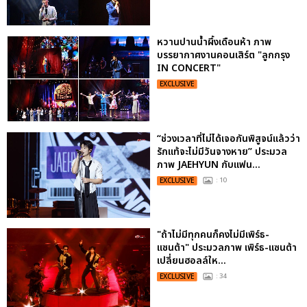
หวานปานน้ำผึ้งเดือนห้า ภาพ
บรรยากาศงานคอนเสิร์ต "ลูกกรุง
IN CONCERT"
EXCLUSIVE
“ช่วงเวลาที่ไม่ได้เจอกันพิสูจน์แล้วว่า
รักแท้จะไม่มีวันจางหาย” ประมวล
ภาพ JAEHYUN กับแฟน...
EXCLUSIVE
: 10
"ถ้าไม่มีทุกคนก็คงไม่มีเพิร์ธ-
แซนต้า" ประมวลภาพ เพิร์ธ-แซนต้า
เปลี่ยนฮอลล์ให...
EXCLUSIVE
: 34