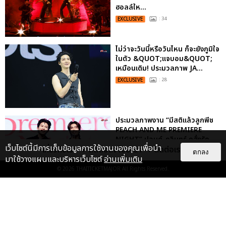
ฮอลล์ให...
EXCLUSIVE
: 34
ไม่ว่าจะวันนี้หรือวันไหน ก็จะยังภูมิใจ
ในตัว &QUOT;แจบอม&QUOT;
เหมือนเดิม! ประมวลภาพ JA...
EXCLUSIVE
: 28
ประมวลภาพงาน “มีสติแล้วลูกพีช
PEACH AND ME PREMIERE
NIGHT” ปอนด์-ภูวินทร์ คลั่งรัก
เว็บไซต์นี้มีการเก็บข้อมูลการใช้งานของคุณเพื่อนำ
หวา...
เกี่ยวกับเรา
ติดต่อลงโฆษณา
ติดต่อเรา
ตกลง
มาใช้วางแผนและบริหารเว็บไซต์
อ่านเพิ่มเติม
EXCLUSIVE
: 16
© 2026
THAITICKETMAJOR
All Rights Reserved.
ประมวลภาพ “จอส-กวิน” จัดปาร์ตี้
ริมหาดสุดฮอต ในคอนเสิร์ตครั้งยิ่ง
ใหญ่ “JOSS GAWIN HEAT ...
EXCLUSIVE
: 34