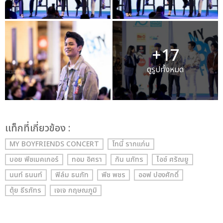
+17
ดูรูปทั้งหมด
เเท็กที่เกี่ยวข้อง :
MY BOYFRIENDS CONCERT
โทนี่ รากแก่น
บอย พีซเมคเกอร์
ทอม อิศรา
กัน นภัทร
ไอซ์ ศรัณยู
นนท์ ธนนท์
ฟิล์ม ธนภัท
พีช พชร
ออฟ ปองศักดิ์
ตุ้ย ธีรภัทร
เจเจ กฤษณภูมิ