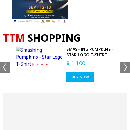
TTM
SHOPPING
CAN
SMASHING PUMPKINS -
STAR LOGO T-SHIRT
฿
1,100
BUY NOW