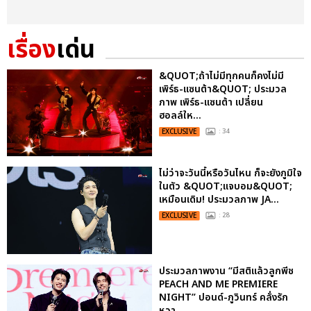
เรื่อง
เด่น
&QUOT;ถ้าไม่มีทุกคนก็คงไม่มี
เพิร์ธ-แซนต้า&QUOT; ประมวล
ภาพ เพิร์ธ-แซนต้า เปลี่ยน
ฮอลล์ให...
EXCLUSIVE
: 34
ไม่ว่าจะวันนี้หรือวันไหน ก็จะยังภูมิใจ
ในตัว &QUOT;แจบอม&QUOT;
เหมือนเดิม! ประมวลภาพ JA...
EXCLUSIVE
: 28
ประมวลภาพงาน “มีสติแล้วลูกพีช
PEACH AND ME PREMIERE
NIGHT” ปอนด์-ภูวินทร์ คลั่งรัก
หวา...