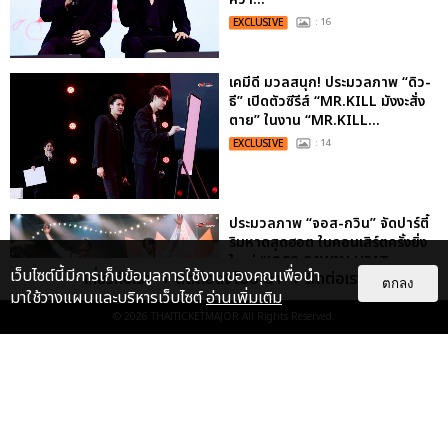
EXCLUSIVE
: 16
เคมีดี มวลสนุก! ประมวลภาพ “ดิว-
ธี” เปิดตัวซีรีส์ “MR.KILL มังงะสั่ง
ตาย” ในงาน “MR.KILL...
EXCLUSIVE
: 14
ประมวลภาพ “จอส-กวิน” จัดปาร์ตี้
ริมหาดสุดฮอต ในคอนเสิร์ตครั้งยิ่ง
ใหญ่ “JOSS GAWIN HEAT ...
เว็บไซต์นี้มีการเก็บข้อมูลการใช้งานของคุณเพื่อนำ
เกี่ยวกับเรา
ติดต่อลงโฆษณา
ติดต่อเรา
ตกลง
EXCLUSIVE
: 34
มาใช้วางแผนและบริหารเว็บไซต์
อ่านเพิ่มเติม
© 2026
THAITICKETMAJOR
All Rights Reserved.