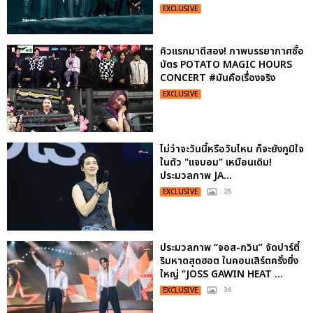
EXCLUSIVE
คิวแรกมาตีสอง! ภาพบรรยากาศซื้อ
บัตร POTATO MAGIC HOURS
CONCERT #มันคือเรื่องจริง
EXCLUSIVE
ไม่ว่าจะวันนี้หรือวันไหน ก็จะยังภูมิใจ
ในตัว "แจบอม" เหมือนเดิม!
ประมวลภาพ JA...
EXCLUSIVE
: 28
ประมวลภาพ “จอส-กวิน” จัดปาร์ตี้
ริมหาดสุดฮอต ในคอนเสิร์ตครั้งยิ่ง
ใหญ่ “JOSS GAWIN HEAT ...
EXCLUSIVE
: 34