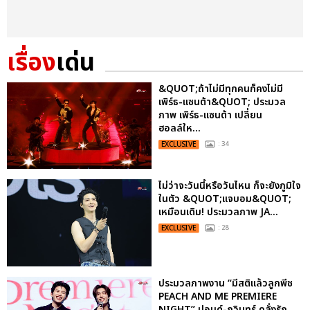
เรื่อง
เด่น
&QUOT;ถ้าไม่มีทุกคนก็คงไม่มี
เพิร์ธ-แซนต้า&QUOT; ประมวล
ภาพ เพิร์ธ-แซนต้า เปลี่ยน
ฮอลล์ให...
EXCLUSIVE
: 34
ไม่ว่าจะวันนี้หรือวันไหน ก็จะยังภูมิใจ
ในตัว &QUOT;แจบอม&QUOT;
เหมือนเดิม! ประมวลภาพ JA...
EXCLUSIVE
: 28
ประมวลภาพงาน “มีสติแล้วลูกพีช
PEACH AND ME PREMIERE
NIGHT” ปอนด์-ภูวินทร์ คลั่งรัก