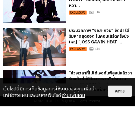
หวา...
EXCLUSIVE
: 16
ประมวลภาพ “จอส-กวิน” จัดปาร์ตี้
ริมหาดสุดฮอต ในคอนเสิร์ตครั้งยิ่ง
ใหญ่ “JOSS GAWIN HEAT ...
EXCLUSIVE
: 34
“ช่วงเวลาที่ไม่ได้เจอกันพิสูจน์แล้วว่า
รักแท้จะไม่มีวันจางหาย” ประมวล
ภาพ JAEHYUN กับแฟน...
เว็บไซต์นี้มีการเก็บข้อมูลการใช้งานของคุณเพื่อนำ
เกี่ยวกับเรา
ติดต่อลงโฆษณา
ติดต่อเรา
ตกลง
EXCLUSIVE
: 10
มาใช้วางแผนและบริหารเว็บไซต์
อ่านเพิ่มเติม
© 2026
THAITICKETMAJOR
All Rights Reserved.