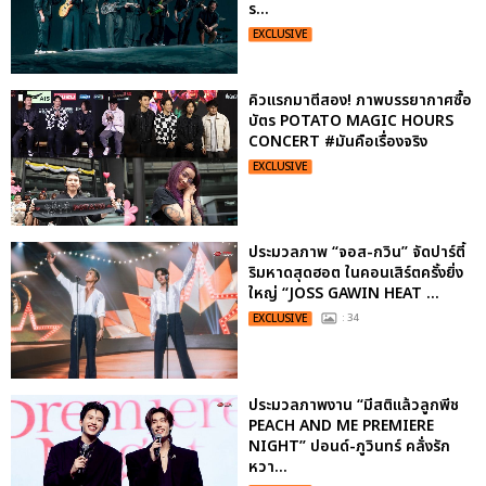
ร...
EXCLUSIVE
คิวแรกมาตีสอง! ภาพบรรยากาศซื้อ
บัตร POTATO MAGIC HOURS
CONCERT #มันคือเรื่องจริง
EXCLUSIVE
ประมวลภาพ “จอส-กวิน” จัดปาร์ตี้
ริมหาดสุดฮอต ในคอนเสิร์ตครั้งยิ่ง
ใหญ่ “JOSS GAWIN HEAT ...
EXCLUSIVE
: 34
ประมวลภาพงาน “มีสติแล้วลูกพีช
PEACH AND ME PREMIERE
NIGHT” ปอนด์-ภูวินทร์ คลั่งรัก
หวา...