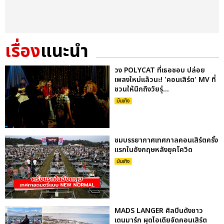
เรื่อง
แนะนำ
วง POLYCAT ที่เธอชอบ ปล่อย
เพลงใหม่แล้วนะ! 'คอนเสิร์ต' MV ที่
ชวนให้นึกถึงวัยรุ่...
บันเทิง
ชมบรรยากาศเทศกาลคอนเสิร์ตครั้ง
แรกในอังกฤษหลังยุคโควิด
บันเทิง
MADS LANGER ศิลปินดังชาว
เดนมาร์ก ผุดไอเดียจัดคอนเสิร์ต