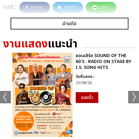
แชร์ :
SHARE
TWEET
LINE
อ่านต่อ
งานแสดง
แนะนำ
คอนเสิร์ต SOUND OF THE
60'S : RADIO ON STAGE BY
I.S. SONG HITS
วันที่แสดง :
23/08/26
จองตั๋ว