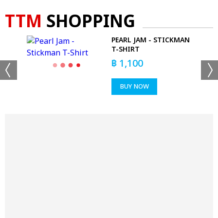
TTM
SHOPPING
PEARL JAM - STICKMAN
 T-
T-SHIRT
฿
1,100
BUY NOW