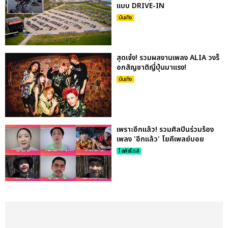
แบบ DRIVE-IN
บันเทิง
สุดเจ๋ง! รวมผลงานเพลง ALIA วงร็
อกสัญชาติญี่ปุ่นมาแรง!
บันเทิง
เพราะอีกแล้ว! รวมศิลปินร่วมร้อง
เพลง 'อีกแล้ว' โยคีเพลย์บอย
ไลฟ์สไตล์