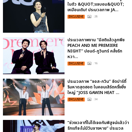
ในตัว &QUOT;แจบอม&QUOT;
เหมือนเดิม! ประมวลภาพ JA...
EXCLUSIVE
: 28
ประมวลภาพงาน “มีสติแล้วลูกพีช
PEACH AND ME PREMIERE
NIGHT” ปอนด์-ภูวินทร์ คลั่งรัก
หวา...
EXCLUSIVE
: 16
ประมวลภาพ “จอส-กวิน” จัดปาร์ตี้
ริมหาดสุดฮอต ในคอนเสิร์ตครั้งยิ่ง
ใหญ่ “JOSS GAWIN HEAT ...
EXCLUSIVE
: 34
“ช่วงเวลาที่ไม่ได้เจอกันพิสูจน์แล้วว่า
รักแท้จะไม่มีวันจางหาย” ประมวล