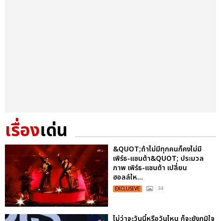
เรื่อง
เด่น
&QUOT;ถ้าไม่มีทุกคนก็คงไม่มี
เพิร์ธ-แซนต้า&QUOT; ประมวล
ภาพ เพิร์ธ-แซนต้า เปลี่ยน
ฮอลล์ให...
EXCLUSIVE
: 34
ไม่ว่าจะวันนี้หรือวันไหน ก็จะยังภูมิใจ