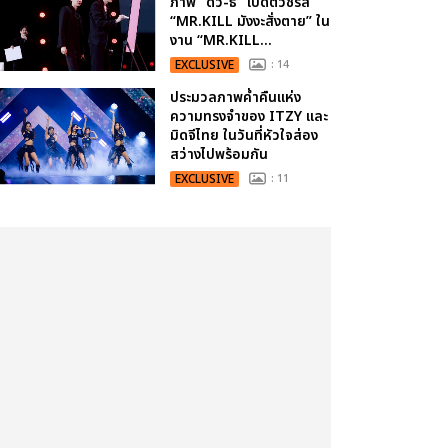
ภาพ “ดิว-ธี” เปิดตัวซีรีส์
“MR.KILL มังงะสั่งตาย” ใน
งาน “MR.KILL...
EXCLUSIVE
: 14
ประมวลภาพค่ำคืนแห่ง
ความทรงจำของ ITZY และ
มิดจีไทย ในวันที่หัวใจส่อง
สว่างไปพร้อมกัน
EXCLUSIVE
: 11