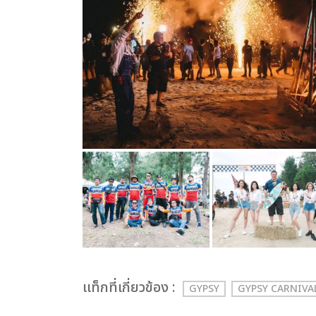
เเท็กที่เกี่ยวข้อง :
GYPSY
GYPSY CARNIVA