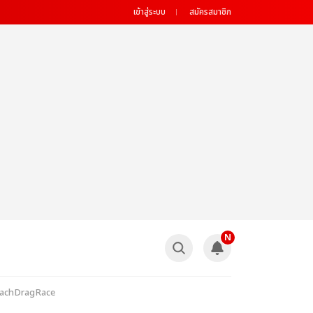
เข้าสู่ระบบ
สมัครสมาชิก
N
#BeachDragRace