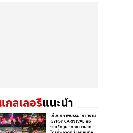
แกลเลอรี
แนะนำ
เก็บตกภาพบรรยากาศงาน
GYPSY CARNIVAL #5
งานวัดภูเขาทอง มาฝาก
ใครที่พลาดปีนี้ เจอกันอีก