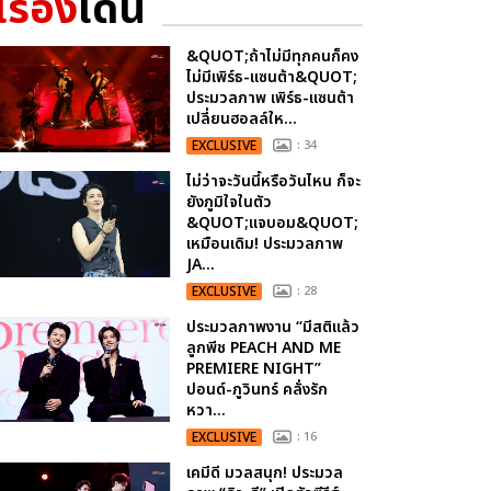
เรื่อง
เด่น
&QUOT;ถ้าไม่มีทุกคนก็คง
ไม่มีเพิร์ธ-แซนต้า&QUOT;
ประมวลภาพ เพิร์ธ-แซนต้า
เปลี่ยนฮอลล์ให...
EXCLUSIVE
: 34
ไม่ว่าจะวันนี้หรือวันไหน ก็จะ
ยังภูมิใจในตัว
&QUOT;แจบอม&QUOT;
เหมือนเดิม! ประมวลภาพ
JA...
EXCLUSIVE
: 28
ประมวลภาพงาน “มีสติแล้ว
ลูกพีช PEACH AND ME
PREMIERE NIGHT”
ปอนด์-ภูวินทร์ คลั่งรัก
หวา...
EXCLUSIVE
: 16
เคมีดี มวลสนุก! ประมวล