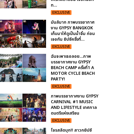
ท...
EXCLUSIVE
มันส์มาก ภาพบรรยากาศ
งาน GYPSY BANGKOK
เก็บมาให้ดูเป็นน้ำจิ้ม ก่อน
เจอกัน ยิปซีครั้งที่...
EXCLUSIVE
ฉันจะพาเธอลอย...ภาพ
บรรยากาศงาน GYPSY
BEACH CAMP ครั้งที่1 A
MOTOR CYCLE BEACH
PARTY!
EXCLUSIVE
ภาพบรรยากาศงาน GYPSY
CARNIVAL #1 MUSIC
AND LIFESTYLE เทศกาล
ดนตรีแห่งเสรีชน
EXCLUSIVE
โจรสลัดบุก!! สาวกยิปซี