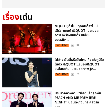
เรื่อง
เด่น
&QUOT;ถ้าไม่มีทุกคนก็คงไม่มี
เพิร์ธ-แซนต้า&QUOT; ประมวล
ภาพ เพิร์ธ-แซนต้า เปลี่ยน
ฮอลล์ให...
EXCLUSIVE
: 34
ไม่ว่าจะวันนี้หรือวันไหน ก็จะยังภูมิใจ
ในตัว &QUOT;แจบอม&QUOT;
เหมือนเดิม! ประมวลภาพ JA...
EXCLUSIVE
: 28
ประมวลภาพงาน “มีสติแล้วลูกพีช
PEACH AND ME PREMIERE
NIGHT” ปอนด์-ภูวินทร์ คลั่งรัก
หวา...