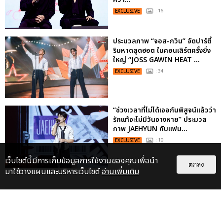
EXCLUSIVE
: 16
ประมวลภาพ “จอส-กวิน” จัดปาร์ตี้
ริมหาดสุดฮอต ในคอนเสิร์ตครั้งยิ่ง
ใหญ่ “JOSS GAWIN HEAT ...
EXCLUSIVE
: 34
“ช่วงเวลาที่ไม่ได้เจอกันพิสูจน์แล้วว่า
รักแท้จะไม่มีวันจางหาย” ประมวล
ภาพ JAEHYUN กับแฟน...
EXCLUSIVE
: 10
เว็บไซต์นี้มีการเก็บข้อมูลการใช้งานของคุณเพื่อนำ
ตกลง
มาใช้วางแผนและบริหารเว็บไซต์
อ่านเพิ่มเติม