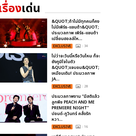
เรื่อง
เด่น
&QUOT;ถ้าไม่มีทุกคนก็คง
ไม่มีเพิร์ธ-แซนต้า&QUOT;
ประมวลภาพ เพิร์ธ-แซนต้า
เปลี่ยนฮอลล์ให...
EXCLUSIVE
: 34
ไม่ว่าจะวันนี้หรือวันไหน ก็จะ
ยังภูมิใจในตัว
&QUOT;แจบอม&QUOT;
เหมือนเดิม! ประมวลภาพ
JA...
EXCLUSIVE
: 28
ประมวลภาพงาน “มีสติแล้ว
ลูกพีช PEACH AND ME
PREMIERE NIGHT”
ปอนด์-ภูวินทร์ คลั่งรัก
หวา...
EXCLUSIVE
: 16