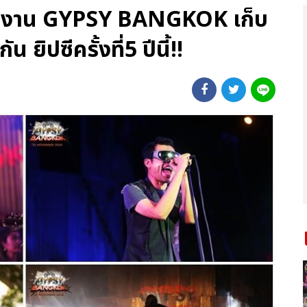
ศ งาน GYPSY BANGKOK เก็บ
น ยิปซีครั้งที่5 ปีนี้!!