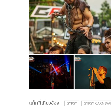
เเท็กที่เกี่ยวข้อง :
GYPSY
GYPSY CARNIVA