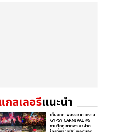
แกลเลอรี
แนะนำ
เก็บตกภาพบรรยากาศงาน
GYPSY CARNIVAL #5
งานวัดภูเขาทอง มาฝาก
ใครที่พลาดปีนี้ เจอกันอีก