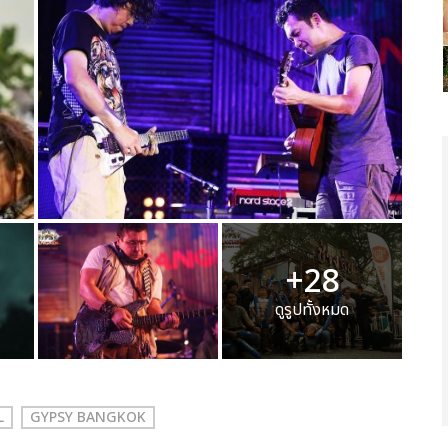
+28
ดูรูปทั้งหมด
L
GYPSY BANGKOK