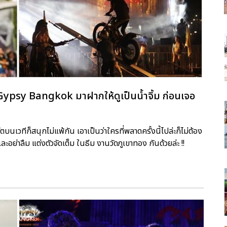
sy Bangkok มาฝากให้ดูเป็นน้ำจิ้ม ก่อนเจอ
ตบนเวทีก็สนุกไม่แพ้กัน เอาเป็นว่าใครที่พลาดครั้งนี้ไปล่ะก็ไม่ต้อง
ย และอย่าลืม แต่งตัวจัดเต็ม ในธีม งานวัดภูเขาทอง กันด้วยล่ะ !!