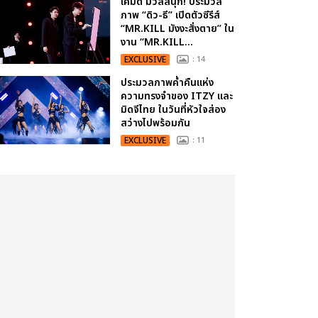
เคมีดี มวลสนุก! ประมวล
ภาพ “ดิว-ธี” เปิดตัวซีรีส์
“MR.KILL มังงะสั่งตาย” ใน
งาน “MR.KILL...
EXCLUSIVE
: 14
ประมวลภาพค่ำคืนแห่ง
ความทรงจำของ ITZY และ
มิดจีไทย ในวันที่หัวใจส่อง
สว่างไปพร้อมกัน
EXCLUSIVE
: 11