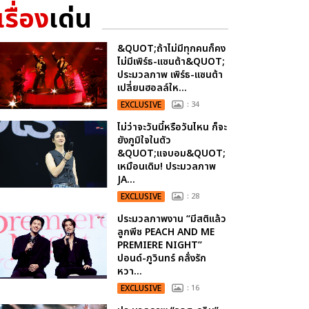
เรื่อง
เด่น
&QUOT;ถ้าไม่มีทุกคนก็คง
ไม่มีเพิร์ธ-แซนต้า&QUOT;
ประมวลภาพ เพิร์ธ-แซนต้า
เปลี่ยนฮอลล์ให...
EXCLUSIVE
: 34
ไม่ว่าจะวันนี้หรือวันไหน ก็จะ
ยังภูมิใจในตัว
&QUOT;แจบอม&QUOT;
เหมือนเดิม! ประมวลภาพ
JA...
EXCLUSIVE
: 28
ประมวลภาพงาน “มีสติแล้ว
ลูกพีช PEACH AND ME
PREMIERE NIGHT”
ปอนด์-ภูวินทร์ คลั่งรัก
หวา...
EXCLUSIVE
: 16