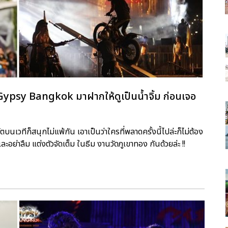
sy Bangkok มาฝากให้ดูเป็นน้ำจิ้ม ก่อนเจอ
ตบนเวทีก็สนุกไม่แพ้กัน เอาเป็นว่าใครที่พลาดครั้งนี้ไปล่ะก็ไม่ต้อง
ย และอย่าลืม แต่งตัวจัดเต็ม ในธีม งานวัดภูเขาทอง กันด้วยล่ะ !!