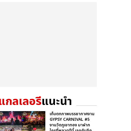
แกลเลอรี
แนะนำ
เก็บตกภาพบรรยากาศงาน
GYPSY CARNIVAL #5
งานวัดภูเขาทอง มาฝาก
ใครที่พลาดปีนี้ เจอกันอีก