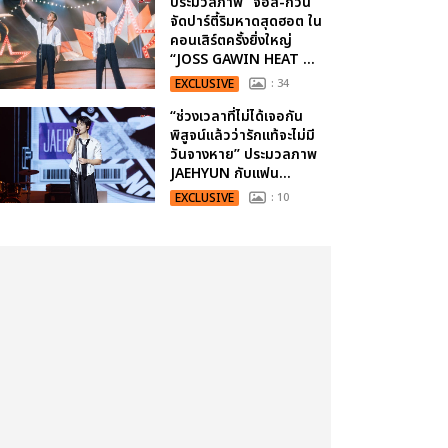
ประมวลภาพ “จอส-กวิน”
จัดปาร์ตี้ริมหาดสุดฮอต ใน
คอนเสิร์ตครั้งยิ่งใหญ่
“JOSS GAWIN HEAT ...
EXCLUSIVE
: 34
“ช่วงเวลาที่ไม่ได้เจอกัน
พิสูจน์แล้วว่ารักแท้จะไม่มี
วันจางหาย” ประมวลภาพ
JAEHYUN กับแฟน...
EXCLUSIVE
: 10