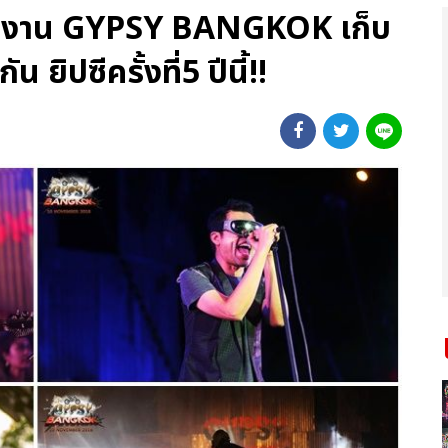
ศ งาน GYPSY BANGKOK เก็บ
น ยิปซีครั้งที่5 ปีนี้!!