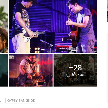
+28
ดูรูปทั้งหมด
L
GYPSY BANGKOK