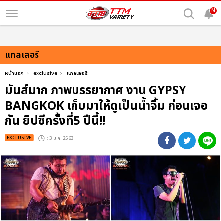
N
แกลเลอรี
หน้าแรก
exclusive
แกลเลอรี
มันส์มาก ภาพบรรยากาศ งาน GYPSY
BANGKOK เก็บมาให้ดูเป็นน้ำจิ้ม ก่อนเจอ
กัน ยิปซีครั้งที่5 ปีนี้!!
EXCLUSIVE
: 3 ม.ค. 2563