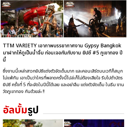
TTM VARIETY เอาภาพบรรยากาศงาน Gypsy Bangkok
มาฝากให้ดูเป็นน้ำจิ้ม ก่อนเจอกันกับงาน ยิปซี #5 ภูเขาทอง ปี
นี้
ซึ่งงานนี้เหล่าสาวกยิปซีแต่งตัวจัดเต็มมาก และคอนเสิร์ตบนเวทีก็สนุก
ไม่แพ้กัน เอาเป็นว่าใครที่พลาดครั้งนี้ไปล่ะก็ไม่ต้องเสียใจ รีบไปตำบัตร
ยิปซี ครั้งที่ 5 ที่จะจัดในปีนี้ได้เลย และอย่าลืม แต่งตัวจัดเต็ม ในธีม งาน
วัดภูเขาทอง กันด้วยล่ะ !!
อัลบั้ม
รูป