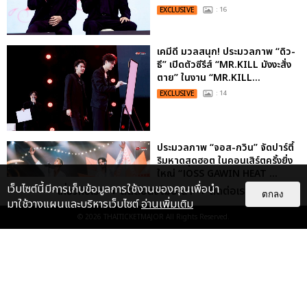
EXCLUSIVE
: 16
เคมีดี มวลสนุก! ประมวลภาพ “ดิว-
ธี” เปิดตัวซีรีส์ “MR.KILL มังงะสั่ง
ตาย” ในงาน “MR.KILL...
EXCLUSIVE
: 14
ประมวลภาพ “จอส-กวิน” จัดปาร์ตี้
ริมหาดสุดฮอต ในคอนเสิร์ตครั้งยิ่ง
ใหญ่ “JOSS GAWIN HEAT ...
เว็บไซต์นี้มีการเก็บข้อมูลการใช้งานของคุณเพื่อนำ
เกี่ยวกับเรา
ติดต่อลงโฆษณา
ติดต่อเรา
EXCLUSIVE
: 34
ตกลง
มาใช้วางแผนและบริหารเว็บไซต์
อ่านเพิ่มเติม
© 2026
THAITICKETMAJOR
All Rights Reserved.