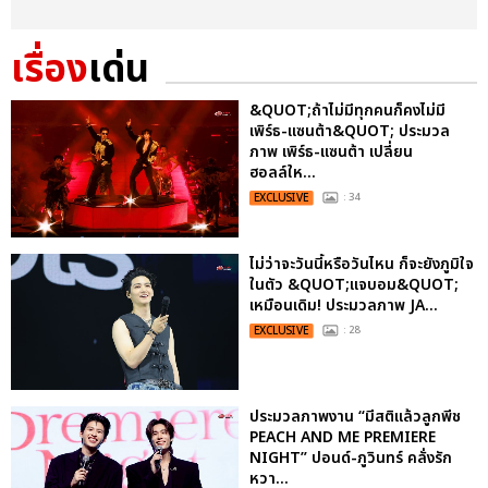
เรื่อง
เด่น
&QUOT;ถ้าไม่มีทุกคนก็คงไม่มี
เพิร์ธ-แซนต้า&QUOT; ประมวล
ภาพ เพิร์ธ-แซนต้า เปลี่ยน
ฮอลล์ให...
EXCLUSIVE
: 34
ไม่ว่าจะวันนี้หรือวันไหน ก็จะยังภูมิใจ
ในตัว &QUOT;แจบอม&QUOT;
เหมือนเดิม! ประมวลภาพ JA...
EXCLUSIVE
: 28
ประมวลภาพงาน “มีสติแล้วลูกพีช
PEACH AND ME PREMIERE
NIGHT” ปอนด์-ภูวินทร์ คลั่งรัก
หวา...