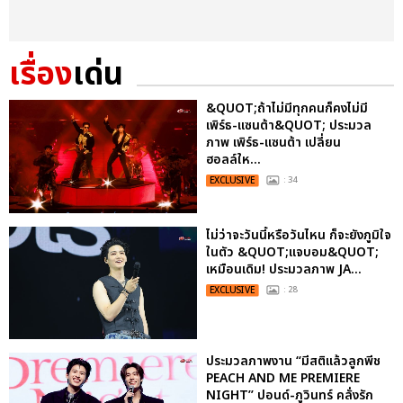
เรื่อง
เด่น
&QUOT;ถ้าไม่มีทุกคนก็คงไม่มี
เพิร์ธ-แซนต้า&QUOT; ประมวล
ภาพ เพิร์ธ-แซนต้า เปลี่ยน
ฮอลล์ให...
EXCLUSIVE
: 34
ไม่ว่าจะวันนี้หรือวันไหน ก็จะยังภูมิใจ
ในตัว &QUOT;แจบอม&QUOT;
เหมือนเดิม! ประมวลภาพ JA...
EXCLUSIVE
: 28
ประมวลภาพงาน “มีสติแล้วลูกพีช
PEACH AND ME PREMIERE
NIGHT” ปอนด์-ภูวินทร์ คลั่งรัก