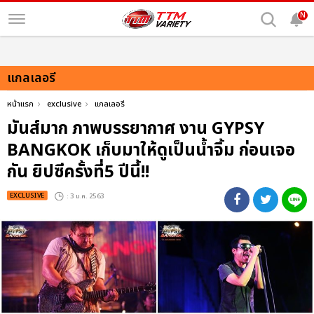
N
แกลเลอรี
หน้าแรก
exclusive
แกลเลอรี
มันส์มาก ภาพบรรยากาศ งาน GYPSY
BANGKOK เก็บมาให้ดูเป็นน้ำจิ้ม ก่อนเจอ
กัน ยิปซีครั้งที่5 ปีนี้!!
EXCLUSIVE
: 3 ม.ค. 2563