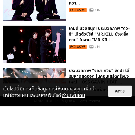
หวา...
EXCLUSIVE
: 16
เคมีดี มวลสนุก! ประมวลภาพ “ดิว-
ธี” เปิดตัวซีรีส์ “MR.KILL มังงะสั่ง
ตาย” ในงาน “MR.KILL...
EXCLUSIVE
: 14
ประมวลภาพ “จอส-กวิน” จัดปาร์ตี้
ริมหาดสุดฮอต ในคอนเสิร์ตครั้งยิ่ง
ใหญ่ “JOSS GAWIN HEAT ...
เว็บไซต์นี้มีการเก็บข้อมูลการใช้งานของคุณเพื่อนำ
เกี่ยวกับเรา
ติดต่อลงโฆษณา
ติดต่อเรา
EXCLUSIVE
: 34
ตกลง
มาใช้วางแผนและบริหารเว็บไซต์
อ่านเพิ่มเติม
© 2026
THAITICKETMAJOR
All Rights Reserved.