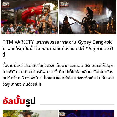
TTM VARIETY เอาภาพบรรยากาศงาน Gypsy Bangkok
มาฝากให้ดูเป็นน้ำจิ้ม ก่อนเจอกันกับงาน ยิปซี #5 ภูเขาทอง ปี
นี้
ซึ่งงานนี้เหล่าสาวกยิปซีแต่งตัวจัดเต็มมาก และคอนเสิร์ตบนเวทีก็สนุก
ไม่แพ้กัน เอาเป็นว่าใครที่พลาดครั้งนี้ไปล่ะก็ไม่ต้องเสียใจ รีบไปตำบัตร
ยิปซี ครั้งที่ 5 ที่จะจัดในปีนี้ได้เลย และอย่าลืม แต่งตัวจัดเต็ม ในธีม งาน
วัดภูเขาทอง กันด้วยล่ะ !!
อัลบั้ม
รูป