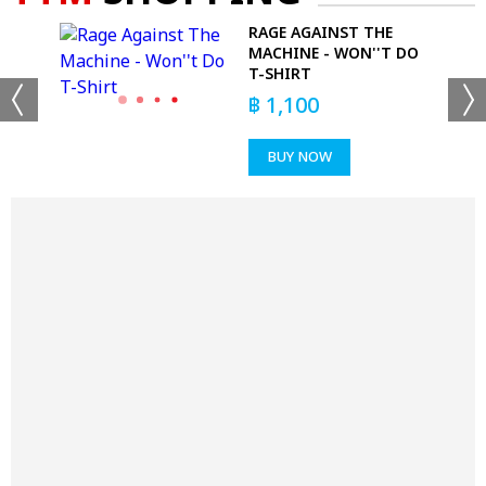
RAGE AGAINST THE
ACK
MACHINE - WON''T DO
IRT
T-SHIRT
฿
1,100
BUY NOW