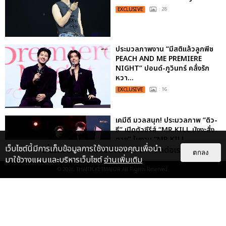
EXCLUSIVE
: 28
ประมวลภาพงาน “มีสติแล้วลูกพีช
PEACH AND ME PREMIERE
NIGHT” ปอนด์-ภูวินทร์ คลั่งรัก
หวา...
EXCLUSIVE
: 16
เคมีดี มวลสนุก! ประมวลภาพ “ดิว-
ธี” เปิดตัวซีรีส์ “MR.KILL มังงะสั่ง
ตาย” ในงาน “MR.KILL...
เว็บไซต์นี้มีการเก็บข้อมูลการใช้งานของคุณเพื่อนำ
เกี่ยวกับเรา
ติดต่อลงโฆษณา
ติดต่อเรา
EXCLUSIVE
: 14
ตกลง
มาใช้วางแผนและบริหารเว็บไซต์
อ่านเพิ่มเติม
© 2026
THAITICKETMAJOR
All Rights Reserved.
ประมวลภาพค่ำคืนแห่งความทรงจำ
ของ ITZY และมิดจีไทย ในวันที่
หัวใจส่องสว่างไปพร้อมกัน
EXCLUSIVE
: 11