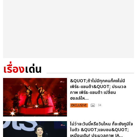
เรื่อง
เด่น
&QUOT;ถ้าไม่มีทุกคนก็คงไม่มี
เพิร์ธ-แซนต้า&QUOT; ประมวล
ภาพ เพิร์ธ-แซนต้า เปลี่ยน
ฮอลล์ให...
EXCLUSIVE
: 34
ไม่ว่าจะวันนี้หรือวันไหน ก็จะยังภูมิใจ
ในตัว &QUOT;แจบอม&QUOT;
เหมือนเดิม! ประมวลภาพ JA...