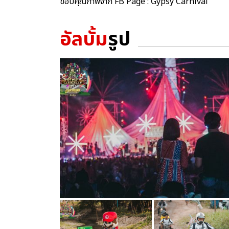
ขอบคุณภาพจาก FB Page : Gypsy Carnival
อัลบั้ม
รูป