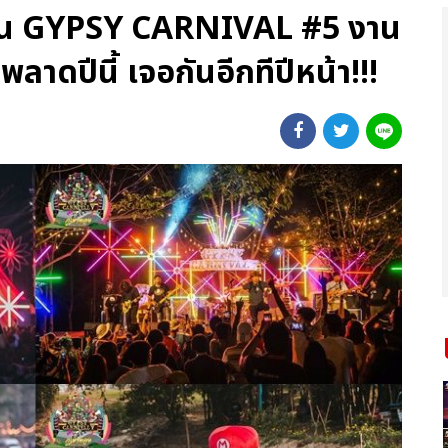
าน GYPSY CARNIVAL #5 งาน
ลาดปีนี้ เจอกันอีกทีปีหน้า!!!