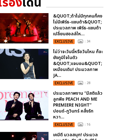
เรื่อง
เด่น
&QUOT;ถ้าไม่มีทุกคนก็คง
ไม่มีเพิร์ธ-แซนต้า&QUOT;
ประมวลภาพ เพิร์ธ-แซนต้า
เปลี่ยนฮอลล์ให...
EXCLUSIVE
: 34
ไม่ว่าจะวันนี้หรือวันไหน ก็จะ
ยังภูมิใจในตัว
&QUOT;แจบอม&QUOT;
เหมือนเดิม! ประมวลภาพ
JA...
EXCLUSIVE
: 28
ประมวลภาพงาน “มีสติแล้ว
ลูกพีช PEACH AND ME
PREMIERE NIGHT”
ปอนด์-ภูวินทร์ คลั่งรัก
หวา...
EXCLUSIVE
: 16
เคมีดี มวลสนุก! ประมวล