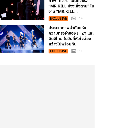
ภาพ “ดิว-ธี” เปิดตัวซีรีส์
“MR.KILL มังงะสั่งตาย” ใน
งาน “MR.KILL...
EXCLUSIVE
: 14
ประมวลภาพค่ำคืนแห่ง
ความทรงจำของ ITZY และ
มิดจีไทย ในวันที่หัวใจส่อง
สว่างไปพร้อมกัน
EXCLUSIVE
: 11