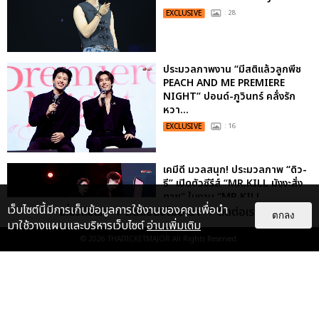
EXCLUSIVE
: 28
ประมวลภาพงาน “มีสติแล้วลูกพีช
PEACH AND ME PREMIERE
NIGHT” ปอนด์-ภูวินทร์ คลั่งรัก
หวา...
EXCLUSIVE
: 16
เคมีดี มวลสนุก! ประมวลภาพ “ดิว-
ธี” เปิดตัวซีรีส์ “MR.KILL มังงะสั่ง
ตาย” ในงาน “MR.KILL...
เว็บไซต์นี้มีการเก็บข้อมูลการใช้งานของคุณเพื่อนำ
เกี่ยวกับเรา
ติดต่อลงโฆษณา
ติดต่อเรา
EXCLUSIVE
: 14
ตกลง
มาใช้วางแผนและบริหารเว็บไซต์
อ่านเพิ่มเติม
© 2026
THAITICKETMAJOR
All Rights Reserved.
ประมวลภาพค่ำคืนแห่งความทรงจำ
ของ ITZY และมิดจีไทย ในวันที่
หัวใจส่องสว่างไปพร้อมกัน
EXCLUSIVE
: 11