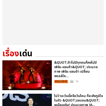
เรื่อง
เด่น
&QUOT;ถ้าไม่มีทุกคนก็คงไม่มี
เพิร์ธ-แซนต้า&QUOT; ประมวล
ภาพ เพิร์ธ-แซนต้า เปลี่ยน
ฮอลล์ให...
EXCLUSIVE
: 34
ไม่ว่าจะวันนี้หรือวันไหน ก็จะยังภูมิใจ
ในตัว &QUOT;แจบอม&QUOT;
เหมือนเดิม! ประมวลภาพ JA...