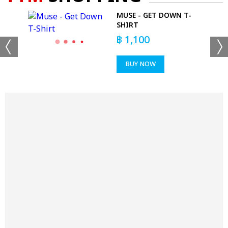
ER
MUSE - GET DOWN T-
SHIRT
T
฿
1,100
BUY NOW