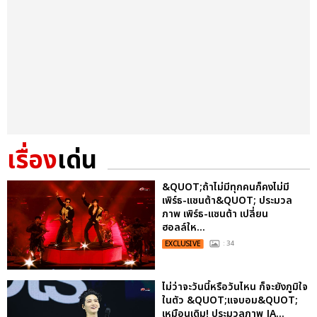
เรื่อง
เด่น
&QUOT;ถ้าไม่มีทุกคนก็คงไม่มี
เพิร์ธ-แซนต้า&QUOT; ประมวล
ภาพ เพิร์ธ-แซนต้า เปลี่ยน
ฮอลล์ให...
EXCLUSIVE
: 34
ไม่ว่าจะวันนี้หรือวันไหน ก็จะยังภูมิใจ
ในตัว &QUOT;แจบอม&QUOT;
เหมือนเดิม! ประมวลภาพ JA...