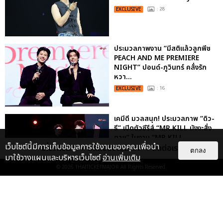
EXCLUSIVE
: 28
ประมวลภาพงาน “มีสติแล้วลูกพีช
PEACH AND ME PREMIERE
NIGHT” ปอนด์-ภูวินทร์ คลั่งรัก
หวา...
EXCLUSIVE
: 16
เคมีดี มวลสนุก! ประมวลภาพ “ดิว-
ธี” เปิดตัวซีรีส์ “MR.KILL มังงะสั่ง
ตาย” ในงาน “MR.KILL...
เว็บไซต์นี้มีการเก็บข้อมูลการใช้งานของคุณเพื่อนำ
เกี่ยวกับเรา
ติดต่อลงโฆษณา
ติดต่อเรา
EXCLUSIVE
: 14
ตกลง
มาใช้วางแผนและบริหารเว็บไซต์
อ่านเพิ่มเติม
© 2026
THAITICKETMAJOR
All Rights Reserved.
“ช่วงเวลาที่ไม่ได้เจอกันพิสูจน์แล้วว่า
รักแท้จะไม่มีวันจางหาย” ประมวล
ภาพ JAEHYUN กับแฟน...
EXCLUSIVE
: 10