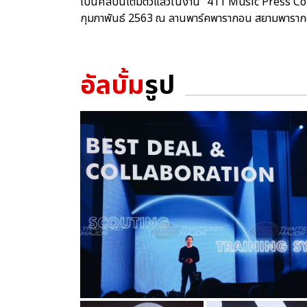
เป็นศิลปินเต็มตัวแล้วในงาน “411 Music Press Co
กุมภาพันธ์ 2563 ณ ลานพาร์คพารากอน สยามพารา
อัลบั้ม
รูป