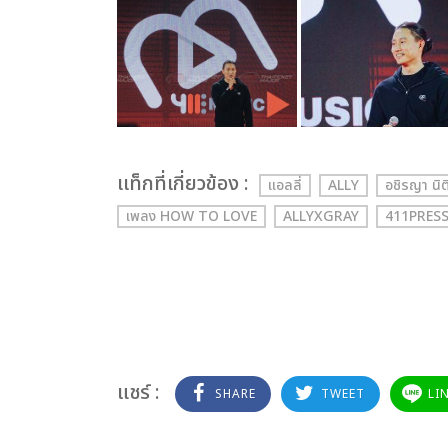
เเท็กที่เกี่ยวข้อง :
แอลลี่
ALLY
อชิรญา นิ
เพลง HOW TO LOVE
ALLYXGRAY
411PRES
แชร์ :
SHARE
TWEET
LI