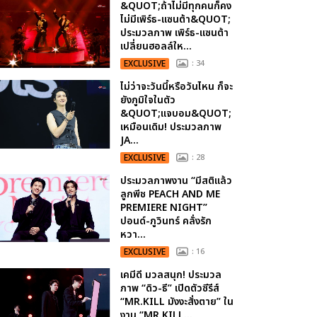
&QUOT;ถ้าไม่มีทุกคนก็คง
ไม่มีเพิร์ธ-แซนต้า&QUOT;
ประมวลภาพ เพิร์ธ-แซนต้า
เปลี่ยนฮอลล์ให...
EXCLUSIVE
: 34
ไม่ว่าจะวันนี้หรือวันไหน ก็จะ
ยังภูมิใจในตัว
&QUOT;แจบอม&QUOT;
เหมือนเดิม! ประมวลภาพ
JA...
EXCLUSIVE
: 28
ประมวลภาพงาน “มีสติแล้ว
ลูกพีช PEACH AND ME
PREMIERE NIGHT”
ปอนด์-ภูวินทร์ คลั่งรัก
หวา...
EXCLUSIVE
: 16
เคมีดี มวลสนุก! ประมวล
ภาพ “ดิว-ธี” เปิดตัวซีรีส์
“MR.KILL มังงะสั่งตาย” ใน
งาน “MR.KILL...