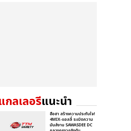
แกลเลอรี
แนะนำ
ฮือฮา สร้างความประทับใจ!
4MIX-แอลลี่ ระเบิดความ
มันส์งาน SAWASDEE DC
กลางกรุงวอชิงตัน