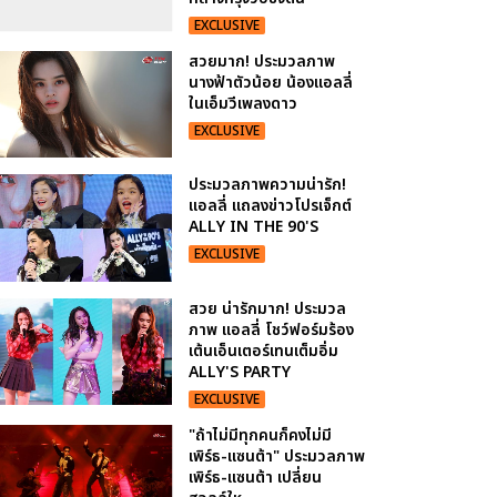
EXCLUSIVE
สวยมาก! ประมวลภาพ
นางฟ้าตัวน้อย น้องแอลลี่
ในเอ็มวีเพลงดาว
EXCLUSIVE
ประมวลภาพความน่ารัก!
แอลลี่ แถลงข่าวโปรเจ็กต์
ALLY IN THE 90'S
EXCLUSIVE
สวย น่ารักมาก! ประมวล
ภาพ แอลลี่ โชว์ฟอร์มร้อง
เต้นเอ็นเตอร์เทนเต็มอิ่ม
ALLY'S PARTY
EXCLUSIVE
"ถ้าไม่มีทุกคนก็คงไม่มี
เพิร์ธ-แซนต้า" ประมวลภาพ
เพิร์ธ-แซนต้า เปลี่ยน