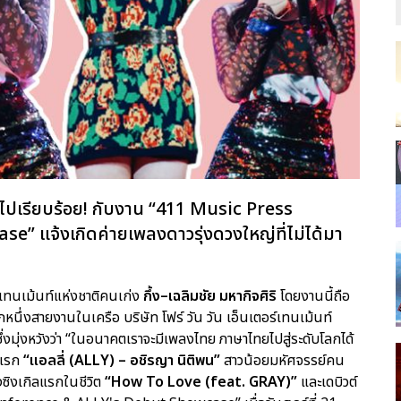
ไปเรียบร้อย! กับงาน “411 Music Press
 แจ้งเกิดค่ายเพลงดาวรุ่งดวงใหญ่ที่ไม่ได้มา
์เทนเม้นท์แห่งชาติคนเก่ง
กึ้ง–เฉลิมชัย มหากิจศิริ
โดยงานนี้ถือ
หนึ่งสายงานในเครือ บริษัท โฟร์ วัน วัน เอ็นเตอร์เทนเม้นท์
มุ่งหวังว่า “ในอนาคตเราจะมีเพลงไทย ภาษาไทยไปสู่ระดับโลกได้
์แรก
“แอลลี่ (ALLY) – อชิรญา นิติพน”
สาวน้อยมหัศจรรย์คน
งซิงเกิลแรกในชีวิต
“How To Love (feat. GRAY)”
และเดบิวต์