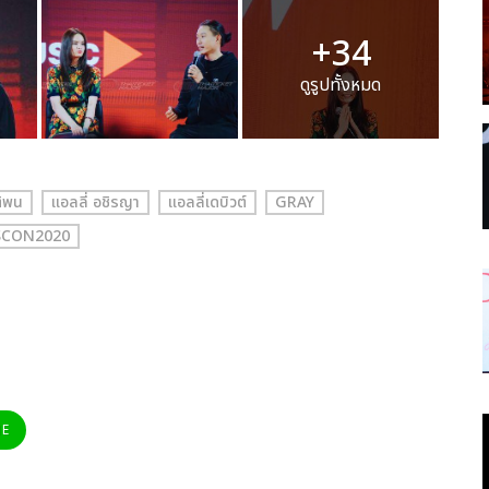
+34
ดูรูปทั้งหมด
ติพน
แอลลี่ อชิรญา
แอลลี่เดบิวต์
GRAY
SCON2020
NE