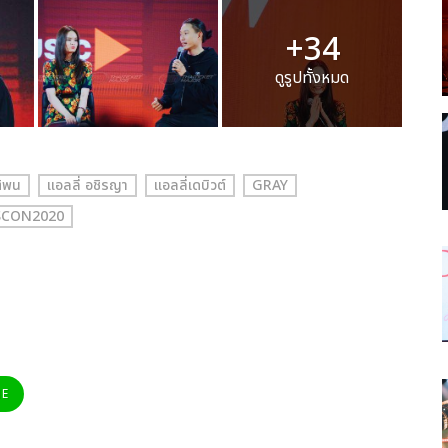
+34
ดูรูปทั้งหมด
ติพน
แอลลี่ อชิรญา
แอลลี่เดบิวต์
GRAY
SCON2020
NE