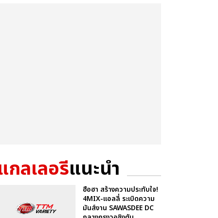
แกลเลอรี
แนะนำ
ฮือฮา สร้างความประทับใจ!
4MIX-แอลลี่ ระเบิดความ
มันส์งาน SAWASDEE DC
กลางกรุงวอชิงตัน