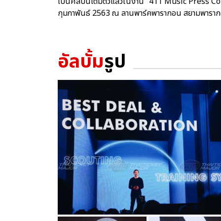
เป็นศิลปินเต็มตัวแล้วในงาน “411 Music Press Co
กุมภาพันธ์ 2563 ณ ลานพาร์คพารากอน สยามพารา
อัลบั้ม
รูป