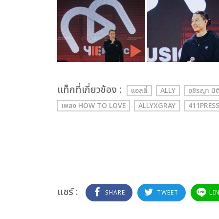
เเท็กที่เกี่ยวข้อง :
แอลลี่
ALLY
อชิรญา นิ
เพลง HOW TO LOVE
ALLYXGRAY
411PRES
แชร์ :
SHARE
TWEET
LI