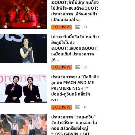
&QUOT;ถ้าไม่มีทุกคนก็คง
ไม่มีเพิร์ธ-แซนต้า&QUOT;
ประมวลภาพ เพิร์ธ-แซนต้า
เปลี่ยนฮอลล์ให...
EXCLUSIVE
: 34
ไม่ว่าจะวันนี้หรือวันไหน ก็จะ
ยังภูมิใจในตัว
&QUOT;แจบอม&QUOT;
เหมือนเดิม! ประมวลภาพ
JA...
EXCLUSIVE
: 28
ประมวลภาพงาน “มีสติแล้ว
ลูกพีช PEACH AND ME
PREMIERE NIGHT”
ปอนด์-ภูวินทร์ คลั่งรัก
หวา...
EXCLUSIVE
: 16
ประมวลภาพ “จอส-กวิน”
จัดปาร์ตี้ริมหาดสุดฮอต ใน
คอนเสิร์ตครั้งยิ่งใหญ่
“JOSS GAWIN HEAT ...