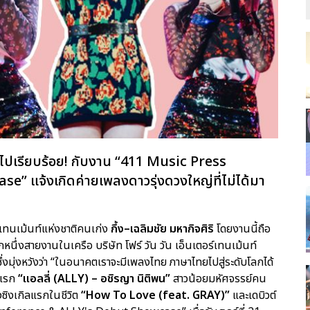
ไปเรียบร้อย! กับงาน “411 Music Press
 แจ้งเกิดค่ายเพลงดาวรุ่งดวงใหญ่ที่ไม่ได้มา
์เทนเม้นท์แห่งชาติคนเก่ง
กึ้ง–เฉลิมชัย มหากิจศิริ
โดยงานนี้ถือ
หนึ่งสายงานในเครือ บริษัท โฟร์ วัน วัน เอ็นเตอร์เทนเม้นท์
มุ่งหวังว่า “ในอนาคตเราจะมีเพลงไทย ภาษาไทยไปสู่ระดับโลกได้
์แรก
“แอลลี่ (ALLY) – อชิรญา นิติพน”
สาวน้อยมหัศจรรย์คน
งซิงเกิลแรกในชีวิต
“How To Love (feat. GRAY)”
และเดบิวต์