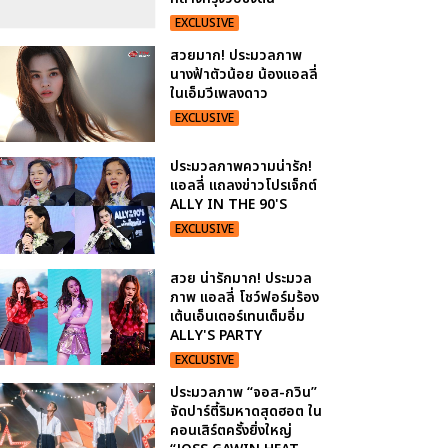
EXCLUSIVE
สวยมาก! ประมวลภาพ
นางฟ้าตัวน้อย น้องแอลลี่
ในเอ็มวีเพลงดาว
EXCLUSIVE
ประมวลภาพความน่ารัก!
แอลลี่ แถลงข่าวโปรเจ็กต์
ALLY IN THE 90'S
EXCLUSIVE
สวย น่ารักมาก! ประมวล
ภาพ แอลลี่ โชว์ฟอร์มร้อง
เต้นเอ็นเตอร์เทนเต็มอิ่ม
ALLY'S PARTY
EXCLUSIVE
ประมวลภาพ “จอส-กวิน”
จัดปาร์ตี้ริมหาดสุดฮอต ใน
คอนเสิร์ตครั้งยิ่งใหญ่