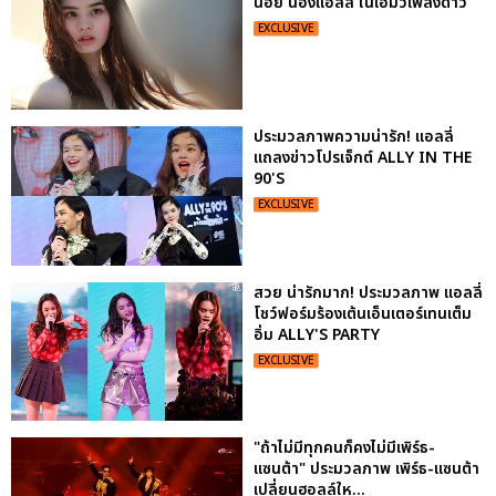
น้อย น้องแอลลี่ ในเอ็มวีเพลงดาว
EXCLUSIVE
ประมวลภาพความน่ารัก! แอลลี่
แถลงข่าวโปรเจ็กต์ ALLY IN THE
90'S
EXCLUSIVE
สวย น่ารักมาก! ประมวลภาพ แอลลี่
โชว์ฟอร์มร้องเต้นเอ็นเตอร์เทนเต็ม
อิ่ม ALLY'S PARTY
EXCLUSIVE
"ถ้าไม่มีทุกคนก็คงไม่มีเพิร์ธ-
แซนต้า" ประมวลภาพ เพิร์ธ-แซนต้า
เปลี่ยนฮอลล์ให...