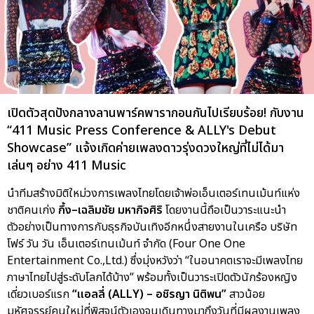
เปิดตัวสุดปังกลางลานพาร์คพารากอนกันไปเรียบร้อย! กับงาน
“411 Music Press Conference & ALLY's Debut
Showcase” แจ้งเกิดค่ายเพลงดาวรุ่งดวงใหญ่ที่ไม่ได้มา
เล่นๆ อย่าง 411 Music
นำทีมสร้างมิติใหม่วงการเพลงไทยโดยเจ้าพ่อเอ็นเตอร์เทนเม้นท์แห่ง
ชาติคนเก่ง
กึ้ง–เฉลิมชัย มหากิจศิริ
โดยงานนี้ถือเป็นวาระแนะนำ
ตัวอย่างเป็นทางการกับธุรกิจบันเทิงอีกหนึ่งสายงานในเครือ บริษัท
โฟร์ วัน วัน เอ็นเตอร์เทนเม้นท์ จำกัด (Four One One
Entertainment Co.,Ltd.) ซึ่งมุ่งหวังว่า “ในอนาคตเราจะมีเพลงไทย
ภาษาไทยไปสู่ระดับโลกได้บ้าง” พร้อมทั้งเป็นวาระเปิดตัวนักร้องหญิง
เดี่ยวเบอร์แรก
“แอลลี่ (ALLY) – อชิรญา นิติพน”
สาวน้อย
มหัศจรรย์คนใหม่ที่พิสูจน์ตัวเองจนเดินทางมาถึงวันที่มีผลงานเพลง