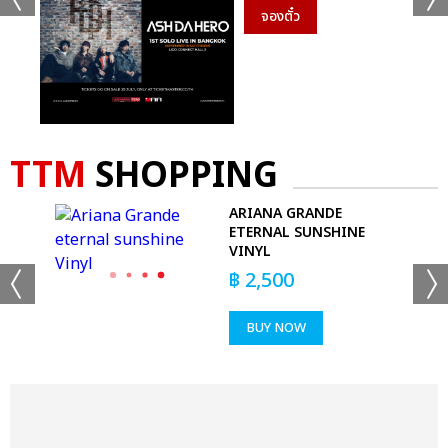
จองตั๋ว
TTM
SHOPPING
ARIANA GRANDE
ETERNAL SUNSHINE
T-
VINYL
฿
2,500
BUY NOW