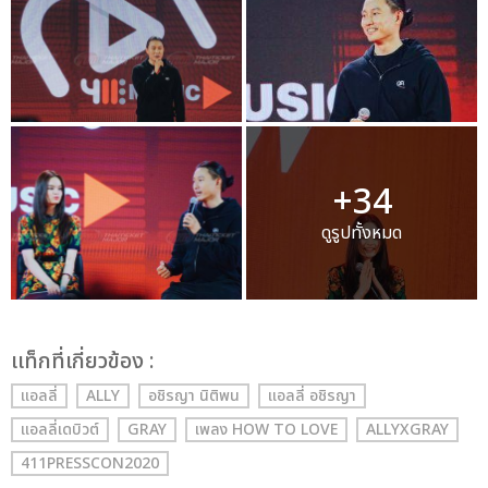
+34
ดูรูปทั้งหมด
เเท็กที่เกี่ยวข้อง :
แอลลี่
ALLY
อชิรญา นิติพน
แอลลี่ อชิรญา
แอลลี่เดบิวต์
GRAY
เพลง HOW TO LOVE
ALLYXGRAY
411PRESSCON2020