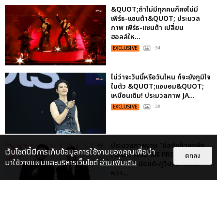
&QUOT;ถ้าไม่มีทุกคนก็คงไม่มี
เพิร์ธ-แซนต้า&QUOT; ประมวล
ภาพ เพิร์ธ-แซนต้า เปลี่ยน
ฮอลล์ให...
EXCLUSIVE
: 34
ไม่ว่าจะวันนี้หรือวันไหน ก็จะยังภูมิใจ
ในตัว &QUOT;แจบอม&QUOT;
เหมือนเดิม! ประมวลภาพ JA...
EXCLUSIVE
: 28
ประมวลภาพงาน “มีสติแล้วลูกพีช
เว็บไซต์นี้มีการเก็บข้อมูลการใช้งานของคุณเพื่อนำ
PEACH AND ME PREMIERE
ตกลง
มาใช้วางแผนและบริหารเว็บไซต์
อ่านเพิ่มเติม
NIGHT” ปอนด์-ภูวินทร์ คลั่งรัก
หวา...
EXCLUSIVE
: 16
ประมวลภาพ “จอส-กวิน” จัดปาร์ตี้