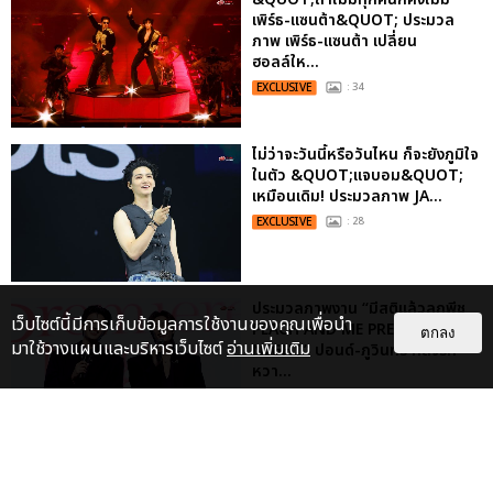
เพิร์ธ-แซนต้า&QUOT; ประมวล
ภาพ เพิร์ธ-แซนต้า เปลี่ยน
ฮอลล์ให...
EXCLUSIVE
: 34
ไม่ว่าจะวันนี้หรือวันไหน ก็จะยังภูมิใจ
ในตัว &QUOT;แจบอม&QUOT;
เหมือนเดิม! ประมวลภาพ JA...
EXCLUSIVE
: 28
ประมวลภาพงาน “มีสติแล้วลูกพีช
เว็บไซต์นี้มีการเก็บข้อมูลการใช้งานของคุณเพื่อนำ
PEACH AND ME PREMIERE
ตกลง
มาใช้วางแผนและบริหารเว็บไซต์
อ่านเพิ่มเติม
NIGHT” ปอนด์-ภูวินทร์ คลั่งรัก
หวา...
EXCLUSIVE
: 16
ประมวลภาพ “จอส-กวิน” จัดปาร์ตี้
ริมหาดสุดฮอต ในคอนเสิร์ตครั้งยิ่ง