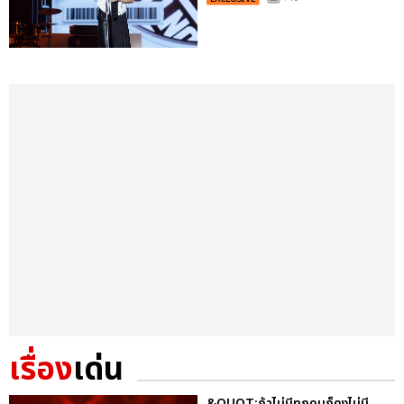
เรื่อง
เด่น
&QUOT;ถ้าไม่มีทุกคนก็คงไม่มี