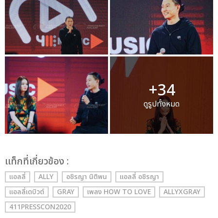
+34
ดูรูปทั้งหมด
เเท็กที่เกี่ยวข้อง :
แอลลี่
ALLY
อชิรญา นิติพน
แอลลี่ อชิรญา
แอลลี่เดบิวต์
GRAY
เพลง HOW TO LOVE
ALLYXGRAY
411PRESSCON2020