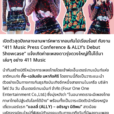
เปิดตัวสุดปังกลางลานพาร์คพารากอนกันไปเรียบร้อย! กับงาน
“411 Music Press Conference & ALLY's Debut
Showcase” แจ้งเกิดค่ายเพลงดาวรุ่งดวงใหญ่ที่ไม่ได้มา
เล่นๆ อย่าง 411 Music
นำทีมสร้างมิติใหม่วงการเพลงไทยโดยเจ้าพ่อเอ็นเตอร์เทนเม้นท์แห่ง
ชาติคนเก่ง
กึ้ง–เฉลิมชัย มหากิจศิริ
โดยงานนี้ถือเป็นวาระแนะนำ
ตัวอย่างเป็นทางการกับธุรกิจบันเทิงอีกหนึ่งสายงานในเครือ บริษัท
โฟร์ วัน วัน เอ็นเตอร์เทนเม้นท์ จำกัด (Four One One
Entertainment Co.,Ltd.) ซึ่งมุ่งหวังว่า “ในอนาคตเราจะมีเพลงไทย
ภาษาไทยไปสู่ระดับโลกได้บ้าง” พร้อมทั้งเป็นวาระเปิดตัวนักร้องหญิง
เดี่ยวเบอร์แรก
“แอลลี่ (ALLY) – อชิรญา นิติพน”
สาวน้อย
มหัศจรรย์คนใหม่ที่พิสูจน์ตัวเองจนเดินทางมาถึงวันที่มีผลงานเพลง