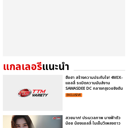
แกลเลอรี
แนะนำ
ฮือฮา สร้างความประทับใจ! 4MIX-
แอลลี่ ระเบิดความมันส์งาน
SAWASDEE DC กลางกรุงวอชิงตัน
EXCLUSIVE
สวยมาก! ประมวลภาพ นางฟ้าตัว
น้อย น้องแอลลี่ ในเอ็มวีเพลงดาว