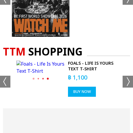
TTM
SHOPPING
R
FOALS - LIFE IS YOURS
KS
TEXT T-SHIRT
฿
1,100
BUY NOW