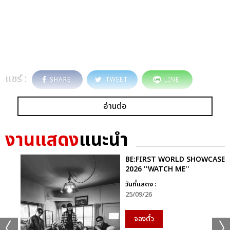
แชร์ :
SHARE
TWEET
LINE
อ่านต่อ
งานแสดง
แนะนำ
BE:FIRST WORLD SHOWCASE
2026 ''WATCH ME''
วันที่แสดง :
25/09/26
จองตั๋ว