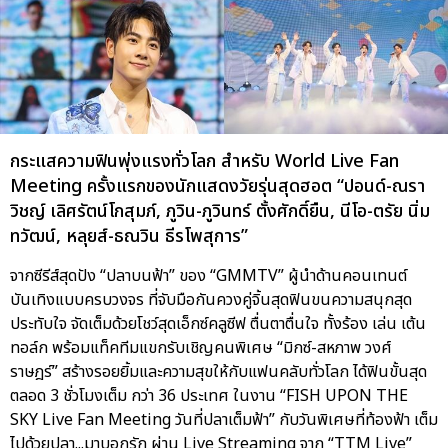
กระแสความฟินพุ่งแรงทั่วโลก สำหรับ World Live Fan
Meeting ครั้งแรกของนักแสดงวัยรุ่นสุดฮอต “ปอนด์-ณรา
วิชญ์ เลิศรัตน์โกสุมภ์, ภูวิน-ภูวินทร์ ตั้งศักดิ์ยืน, นีโอ-ตรัย นิ่ม
ทวัฒน์, หลุยส์-ธณวิน ธีรโพสุการ”
จากซีรีส์สุดปัง “ปลาบนฟ้า” ของ “GMMTV” ผู้นำด้านคอนเทนต์
บันเทิงแบบครบวงจร ที่จับมือกันควงคู่จิ้นสุดฟินขนความสนุกสุด
ประทับใจ จัดเต็มด้วยโชว์สุดเอ็กซ์คลูซีฟ ตื่นตาตื่นใจ ทั้งร้อง เล่น เต้น
ทอล์ก พร้อมแท็คทีมแขกรับเชิญคนพิเศษ “มิกซ์-สหภาพ วงศ์
ราษฎร์” สร้างรอยยิ้มและความสุขให้กับแฟนคลับทั่วโลก ได้ฟินขั้นสุด
ตลอด 3 ชั่วโมงเต็ม กว่า 36 ประเทศ ในงาน “FISH UPON THE
SKY Live Fan Meeting วันที่ปลาเต็มฟ้า” กับวันพิเศษที่ท้องฟ้า เต็ม
ไปด้วยปลา...มาบอกรัก ผ่าน Live Streaming จาก “TTM Live”