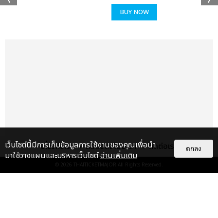
BUY NOW
เว็บไซต์นี้มีการเก็บข้อมูลการใช้งานของคุณเพื่อนำ
เกี่ยวกับเรา
ติดต่อลงโฆษณา
ติดต่อเรา
ตกลง
มาใช้วางแผนและบริหารเว็บไซต์
อ่านเพิ่มเติม
© 2026
THAITICKETMAJOR
All Rights Reserved.
แกลเลอรี
แนะนำ
ประมวลภาพ “จอส-กวิน” จัดปาร์ตี้