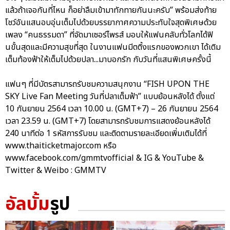
แล้วถ้าเจอกันที่ไหน ก็อย่าลืมเข้ามาทักทายกันนะครับ” พร้อมส่งท้าย
โชว์อันแสนอบอุ่นเต็มไปด้วยบรรยากาศความประทับใจสุดพิเศษด้วย
เพลง “คนธรรมดา” ที่จัดมาเซอร์ไพรส์ มอบให้แฟนคลับทั่วโลกได้ฟิ
นขั้นสุดและมีความสุขที่สุด ในงานแฟนมีตติ้งแรกของพวกเขา ได้เติม
เต็มท้องฟ้าให้เต็มไปด้วยปลา...มาบอกรัก กับวันที่แสนพิเศษครั้งนี้
แฟนๆ ที่มีบัตรสามารถรับชมความสนุกงาน “FISH UPON THE
SKY Live Fan Meeting วันที่ปลาเต็มฟ้า” แบบย้อนหลังได้ ตั้งแต่
10 กันยายน 2564 เวลา 10.00 น. (GMT+7) – 26 กันยายน 2564
เวลา 23.59 น. (GMT+7) โดยสามารถรับชมการแสดงย้อนหลังได้
240 นาทีต่อ 1 รหัสการรับชม และติดตามรายละเอียดเพิ่มเติมได้ที่
www.thaiticketmajor.com หรือ
www.facebook.com/gmmtvofficial & IG & YouTube &
Twitter & Weibo : GMMTV
อัลบั้ม
รูป