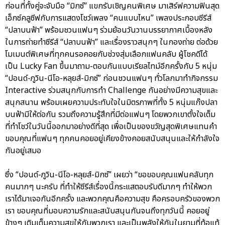
ก่อนที่ทั้งคู่จะจับมือ “มิกซ์” แขกรับเชิญคนพิเศษ มาเสิร์ฟความฟินสุด
เอ็กซ์คลูซีฟกับการแสดงโชว์เพลง “คนแบบไหน” เพลงประกอบซีรีส์
“ปลาบนฟ้า” พร้อมชวนแฟนๆ ร่วมย้อนวันวานบรรยากาศเบื้องหลัง
ในการถ่ายทำซีรีส์ “ปลาบนฟ้า” และเรื่องราวสนุกๆ ในกองถ่าย ต่อด้วย
โมเมนต์พิเศษที่ทุกคนรอคอยกับช่วงสุ่มเลือกแฟนคลับ ผู้โชคดีได้
เป็น Lucky Fan ขึ้นมาถาม-ตอบกันแบบเรียลไทม์อีกครั้งกับ 5 หนุ่ม
“ปอนด์-ภูวิน-นีโอ-หลุยส์-มิกซ์” ก่อนชวนแฟนๆ ทั่วโลกมาทำกิจกรรม
Interactive ร่วมสนุกกับการทำ Challenge กันอย่างมีความสุขและ
สนุกสนาน พร้อมเผยความประทับใจในมิตรภาพที่ทั้ง 5 หนุ่มแก๊งปลา
บนฟ้ามีให้ต่อกัน รวมถึงความรู้สึกที่มีต่อแฟนๆ โดยพวกเขาตั้งใจเต็ม
ที่ทำโชว์ในวันนี้ออกมาอย่างดีที่สุด เพื่อเป็นของขวัญสุดพิเศษแทนคำ
ขอบคุณที่แฟนๆ ทุกคนคอยอยู่เคียงข้างคอยสนับสนุนและให้กำลังใจ
กันอยู่เสมอ
ซึ่ง “ปอนด์-ภูวิน-นีโอ-หลุยส์-มิกซ์” เผยว่า “ขอขอบคุณแฟนคลับทุก
คนมากๆ นะครับ ที่ทำให้ซีรีส์เรื่องนี้กระแสตอบรับดีมากๆ ทำให้พวก
เราได้มาเจอกันอีกครั้ง และพวกคุณคือความสุข คือครอบครัวของพวก
เรา ขอบคุณที่มอบความรักและสนับสนุนกันจนถึงทุกวันนี้ คอยอยู่
ข้างๆ เติมเต็มความสุขให้กับพวกเรา และเป็นพลังให้กันในยามที่ท้อแท้