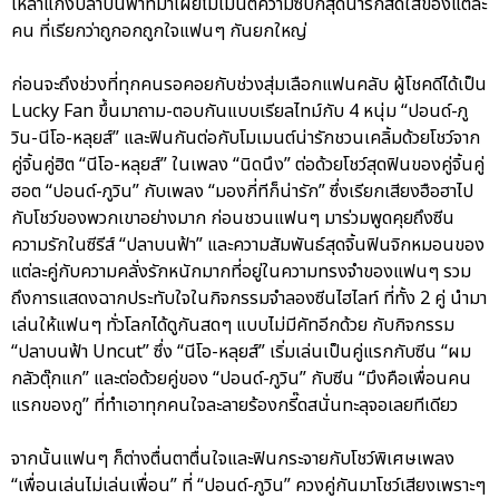
เหล่าแก๊งปลาบนฟ้าที่มาเผยโมเมนต์ความซี้ปึ้กสุดน่ารักสดใสของแต่ละ
คน ที่เรียกว่าถูกอกถูกใจแฟนๆ กันยกใหญ่
ก่อนจะถึงช่วงที่ทุกคนรอคอยกับช่วงสุ่มเลือกแฟนคลับ ผู้โชคดีได้เป็น
Lucky Fan ขึ้นมาถาม-ตอบกันแบบเรียลไทม์กับ 4 หนุ่ม “ปอนด์-ภู
วิน-นีโอ-หลุยส์” และฟินกันต่อกับโมเมนต์น่ารักชวนเคลิ้มด้วยโชว์จาก
คู่จิ้นคู่ฮิต “นีโอ-หลุยส์” ในเพลง “นิดนึง” ต่อด้วยโชว์สุดฟินของคู่จิ้นคู่
ฮอต “ปอนด์-ภูวิน” กับเพลง “มองกี่ทีก็น่ารัก” ซึ่งเรียกเสียงฮือฮาไป
กับโชว์ของพวกเขาอย่างมาก ก่อนชวนแฟนๆ มาร่วมพูดคุยถึงซีน
ความรักในซีรีส์ “ปลาบนฟ้า” และความสัมพันธ์สุดจิ้นฟินจิกหมอนของ
แต่ละคู่กับความคลั่งรักหนักมากที่อยู่ในความทรงจำของแฟนๆ รวม
ถึงการแสดงฉากประทับใจในกิจกรรมจำลองซีนไฮไลท์ ที่ทั้ง 2 คู่ นำมา
เล่นให้แฟนๆ ทั่วโลกได้ดูกันสดๆ แบบไม่มีคัทอีกด้วย กับกิจกรรม
“ปลาบนฟ้า Uncut” ซึ่ง “นีโอ-หลุยส์” เริ่มเล่นเป็นคู่แรกกับซีน “ผม
กลัวตุ๊กแก” และต่อด้วยคู่ของ “ปอนด์-ภูวิน” กับซีน “มึงคือเพื่อนคน
แรกของกู” ที่ทำเอาทุกคนใจละลายร้องกรี๊ดสนั่นทะลุจอเลยทีเดียว
จากนั้นแฟนๆ ก็ต่างตื่นตาตื่นใจและฟินกระจายกับโชว์พิเศษเพลง
“เพื่อนเล่นไม่เล่นเพื่อน” ที่ “ปอนด์-ภูวิน” ควงคู่กันมาโชว์เสียงเพราะๆ