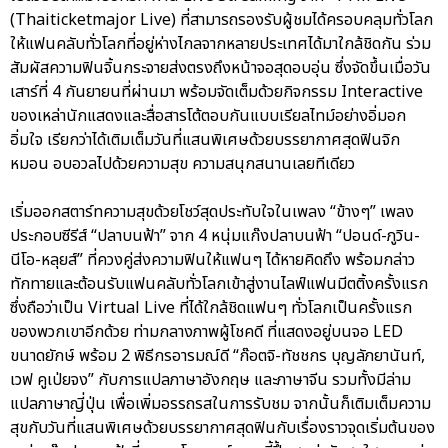
(Thaiticketmajor Live) ที่สามารถรองรับผู้ชมได้ครอบคลุมทั่วโลก
ให้แฟนคลับทั่วโลกที่อยู่ห่างไกลจากหลายประเทศได้มาใกล้ชิดกัน ร่วม
สัมผัสความฟินจิ้นกระจายส่งตรงถึงหน้าจอสุดอบอุ่น ซึ่งจัดขึ้นเมื่อวัน
เสาร์ที่ 4 กันยายนที่ผ่านมา พร้อมจัดเต็มด้วยกิจกรรม Interactive
ของเหล่านักแสดงและสื่อสารโต้ตอบกันแบบเรียลไทม์อย่างอิ่มอก
อิ่มใจ เรียกว่าได้เติมเต็มวันที่แสนพิเศษด้วยบรรยากาศสุดฟินจิก
หมอน อบอวลไปด้วยความสุข ความสนุกสนานเลยทีเดียว
เริ่มออกสตาร์ทความสุขด้วยโชว์สุดประทับใจในเพลง “ข้างๆ” เพลง
ประกอบซีรีส์ “ปลาบนฟ้า” จาก 4 หนุ่มแก๊งปลาบนฟ้า “ปอนด์-ภูวิน-
นีโอ-หลุยส์” ที่ควงคู่ส่งความฟินให้แฟนๆ ได้หายคิดถึง พร้อมกล่าว
ทักทายและต้อนรับแฟนคลับทั่วโลกเข้าสู่งานไลฟ์แฟนมีตติ้งครั้งแรก
ซึ่งถือว่าเป็น Virtual Live ที่ได้ใกล้ชิดแฟนๆ ทั่วโลกเป็นครั้งแรก
ของพวกเขาอีกด้วย ท่ามกลางภาพผู้โชคดี ที่แสดงอยู่บนจอ LED
ขนาดยักษ์ พร้อม 2 พิธีกรอารมณ์ดี “ก๊อตจิ-ทัชชกร บุญลัภยานันท์,
เวฟ คูเป่ยจง” กับการแปลภาษาอังกฤษ และภาษาจีน รวมทั้งมีล่าม
แปลภาษาญี่ปุ่น เพื่อเพิ่มอรรถรสในการรับชม จากนั้นก็เติมเต็มความ
สุขกับวันที่แสนพิเศษด้วยบรรยากาศสุดฟินกับเรื่องราวจุดเริ่มต้นของ