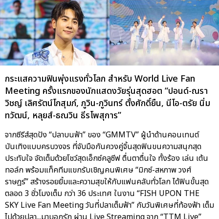
กระแสความฟินพุ่งแรงทั่วโลก สำหรับ World Live Fan
Meeting ครั้งแรกของนักแสดงวัยรุ่นสุดฮอต “ปอนด์-ณรา
วิชญ์ เลิศรัตน์โกสุมภ์, ภูวิน-ภูวินทร์ ตั้งศักดิ์ยืน, นีโอ-ตรัย นิ่ม
ทวัฒน์, หลุยส์-ธณวิน ธีรโพสุการ”
จากซีรีส์สุดปัง “ปลาบนฟ้า” ของ “GMMTV” ผู้นำด้านคอนเทนต์
บันเทิงแบบครบวงจร ที่จับมือกันควงคู่จิ้นสุดฟินขนความสนุกสุด
ประทับใจ จัดเต็มด้วยโชว์สุดเอ็กซ์คลูซีฟ ตื่นตาตื่นใจ ทั้งร้อง เล่น เต้น
ทอล์ก พร้อมแท็คทีมแขกรับเชิญคนพิเศษ “มิกซ์-สหภาพ วงศ์
ราษฎร์” สร้างรอยยิ้มและความสุขให้กับแฟนคลับทั่วโลก ได้ฟินขั้นสุด
ตลอด 3 ชั่วโมงเต็ม กว่า 36 ประเทศ ในงาน “FISH UPON THE
SKY Live Fan Meeting วันที่ปลาเต็มฟ้า” กับวันพิเศษที่ท้องฟ้า เต็ม
ไปด้วยปลา...มาบอกรัก ผ่าน Live Streaming จาก “TTM Live”