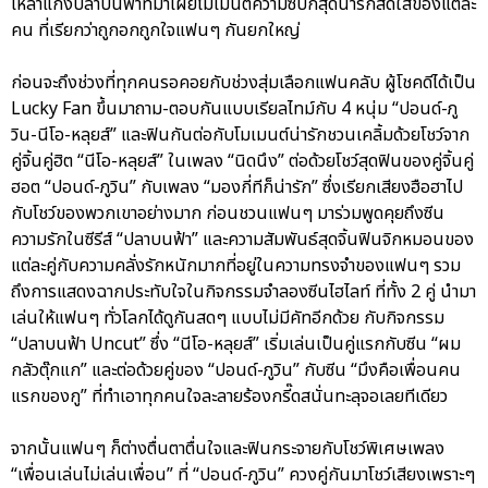
เหล่าแก๊งปลาบนฟ้าที่มาเผยโมเมนต์ความซี้ปึ้กสุดน่ารักสดใสของแต่ละ
คน ที่เรียกว่าถูกอกถูกใจแฟนๆ กันยกใหญ่
ก่อนจะถึงช่วงที่ทุกคนรอคอยกับช่วงสุ่มเลือกแฟนคลับ ผู้โชคดีได้เป็น
Lucky Fan ขึ้นมาถาม-ตอบกันแบบเรียลไทม์กับ 4 หนุ่ม “ปอนด์-ภู
วิน-นีโอ-หลุยส์” และฟินกันต่อกับโมเมนต์น่ารักชวนเคลิ้มด้วยโชว์จาก
คู่จิ้นคู่ฮิต “นีโอ-หลุยส์” ในเพลง “นิดนึง” ต่อด้วยโชว์สุดฟินของคู่จิ้นคู่
ฮอต “ปอนด์-ภูวิน” กับเพลง “มองกี่ทีก็น่ารัก” ซึ่งเรียกเสียงฮือฮาไป
กับโชว์ของพวกเขาอย่างมาก ก่อนชวนแฟนๆ มาร่วมพูดคุยถึงซีน
ความรักในซีรีส์ “ปลาบนฟ้า” และความสัมพันธ์สุดจิ้นฟินจิกหมอนของ
แต่ละคู่กับความคลั่งรักหนักมากที่อยู่ในความทรงจำของแฟนๆ รวม
ถึงการแสดงฉากประทับใจในกิจกรรมจำลองซีนไฮไลท์ ที่ทั้ง 2 คู่ นำมา
เล่นให้แฟนๆ ทั่วโลกได้ดูกันสดๆ แบบไม่มีคัทอีกด้วย กับกิจกรรม
“ปลาบนฟ้า Uncut” ซึ่ง “นีโอ-หลุยส์” เริ่มเล่นเป็นคู่แรกกับซีน “ผม
กลัวตุ๊กแก” และต่อด้วยคู่ของ “ปอนด์-ภูวิน” กับซีน “มึงคือเพื่อนคน
แรกของกู” ที่ทำเอาทุกคนใจละลายร้องกรี๊ดสนั่นทะลุจอเลยทีเดียว
จากนั้นแฟนๆ ก็ต่างตื่นตาตื่นใจและฟินกระจายกับโชว์พิเศษเพลง
“เพื่อนเล่นไม่เล่นเพื่อน” ที่ “ปอนด์-ภูวิน” ควงคู่กันมาโชว์เสียงเพราะๆ