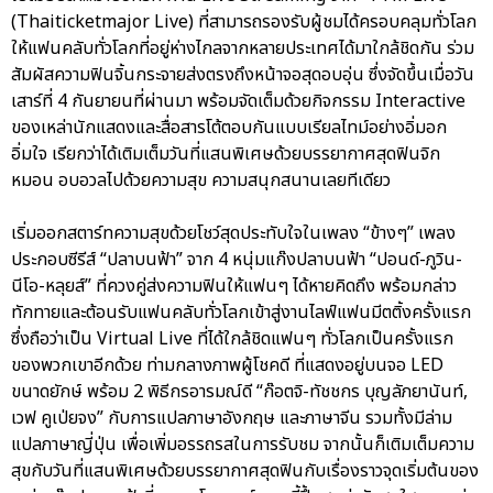
(Thaiticketmajor Live) ที่สามารถรองรับผู้ชมได้ครอบคลุมทั่วโลก
ให้แฟนคลับทั่วโลกที่อยู่ห่างไกลจากหลายประเทศได้มาใกล้ชิดกัน ร่วม
สัมผัสความฟินจิ้นกระจายส่งตรงถึงหน้าจอสุดอบอุ่น ซึ่งจัดขึ้นเมื่อวัน
เสาร์ที่ 4 กันยายนที่ผ่านมา พร้อมจัดเต็มด้วยกิจกรรม Interactive
ของเหล่านักแสดงและสื่อสารโต้ตอบกันแบบเรียลไทม์อย่างอิ่มอก
อิ่มใจ เรียกว่าได้เติมเต็มวันที่แสนพิเศษด้วยบรรยากาศสุดฟินจิก
หมอน อบอวลไปด้วยความสุข ความสนุกสนานเลยทีเดียว
เริ่มออกสตาร์ทความสุขด้วยโชว์สุดประทับใจในเพลง “ข้างๆ” เพลง
ประกอบซีรีส์ “ปลาบนฟ้า” จาก 4 หนุ่มแก๊งปลาบนฟ้า “ปอนด์-ภูวิน-
นีโอ-หลุยส์” ที่ควงคู่ส่งความฟินให้แฟนๆ ได้หายคิดถึง พร้อมกล่าว
ทักทายและต้อนรับแฟนคลับทั่วโลกเข้าสู่งานไลฟ์แฟนมีตติ้งครั้งแรก
ซึ่งถือว่าเป็น Virtual Live ที่ได้ใกล้ชิดแฟนๆ ทั่วโลกเป็นครั้งแรก
ของพวกเขาอีกด้วย ท่ามกลางภาพผู้โชคดี ที่แสดงอยู่บนจอ LED
ขนาดยักษ์ พร้อม 2 พิธีกรอารมณ์ดี “ก๊อตจิ-ทัชชกร บุญลัภยานันท์,
เวฟ คูเป่ยจง” กับการแปลภาษาอังกฤษ และภาษาจีน รวมทั้งมีล่าม
แปลภาษาญี่ปุ่น เพื่อเพิ่มอรรถรสในการรับชม จากนั้นก็เติมเต็มความ
สุขกับวันที่แสนพิเศษด้วยบรรยากาศสุดฟินกับเรื่องราวจุดเริ่มต้นของ