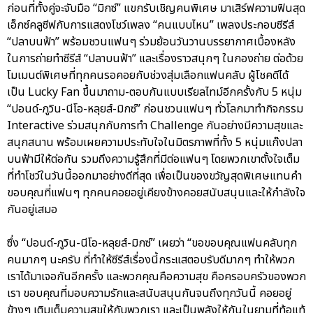
ก่อนที่ทั้งคู่จะจับมือ “มิกซ์” แขกรับเชิญคนพิเศษ มาเสิร์ฟความฟินสุด
เอ็กซ์คลูซีฟกับการแสดงโชว์เพลง “คนแบบไหน” เพลงประกอบซีรีส์
“ปลาบนฟ้า” พร้อมชวนแฟนๆ ร่วมย้อนวันวานบรรยากาศเบื้องหลัง
ในการถ่ายทำซีรีส์ “ปลาบนฟ้า” และเรื่องราวสนุกๆ ในกองถ่าย ต่อด้วย
โมเมนต์พิเศษที่ทุกคนรอคอยกับช่วงสุ่มเลือกแฟนคลับ ผู้โชคดีได้
เป็น Lucky Fan ขึ้นมาถาม-ตอบกันแบบเรียลไทม์อีกครั้งกับ 5 หนุ่ม
“ปอนด์-ภูวิน-นีโอ-หลุยส์-มิกซ์” ก่อนชวนแฟนๆ ทั่วโลกมาทำกิจกรรม
Interactive ร่วมสนุกกับการทำ Challenge กันอย่างมีความสุขและ
สนุกสนาน พร้อมเผยความประทับใจในมิตรภาพที่ทั้ง 5 หนุ่มแก๊งปลา
บนฟ้ามีให้ต่อกัน รวมถึงความรู้สึกที่มีต่อแฟนๆ โดยพวกเขาตั้งใจเต็ม
ที่ทำโชว์ในวันนี้ออกมาอย่างดีที่สุด เพื่อเป็นของขวัญสุดพิเศษแทนคำ
ขอบคุณที่แฟนๆ ทุกคนคอยอยู่เคียงข้างคอยสนับสนุนและให้กำลังใจ
กันอยู่เสมอ
ซึ่ง “ปอนด์-ภูวิน-นีโอ-หลุยส์-มิกซ์” เผยว่า “ขอขอบคุณแฟนคลับทุก
คนมากๆ นะครับ ที่ทำให้ซีรีส์เรื่องนี้กระแสตอบรับดีมากๆ ทำให้พวก
เราได้มาเจอกันอีกครั้ง และพวกคุณคือความสุข คือครอบครัวของพวก
เรา ขอบคุณที่มอบความรักและสนับสนุนกันจนถึงทุกวันนี้ คอยอยู่
ข้างๆ เติมเต็มความสุขให้กับพวกเรา และเป็นพลังให้กันในยามที่ท้อแท้