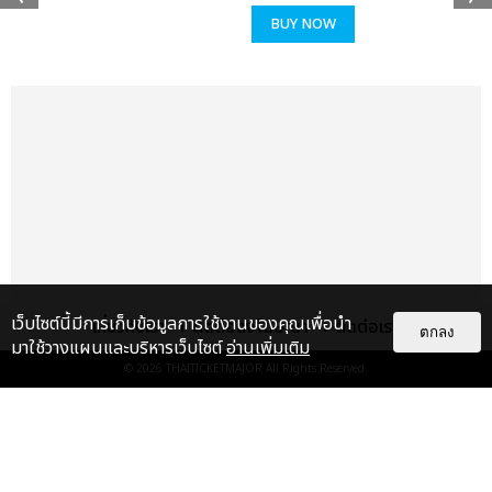
BUY NOW
เว็บไซต์นี้มีการเก็บข้อมูลการใช้งานของคุณเพื่อนำ
เกี่ยวกับเรา
ติดต่อลงโฆษณา
ติดต่อเรา
ตกลง
มาใช้วางแผนและบริหารเว็บไซต์
อ่านเพิ่มเติม
© 2026
THAITICKETMAJOR
All Rights Reserved.
แกลเลอรี
แนะนำ
ไม่ว่าจะวันนี้หรือวันไหน ก็จะยังภูมิใจ