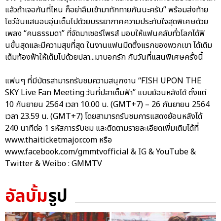
แล้วถ้าเจอกันที่ไหน ก็อย่าลืมเข้ามาทักทายกันนะครับ” พร้อมส่งท้าย
โชว์อันแสนอบอุ่นเต็มไปด้วยบรรยากาศความประทับใจสุดพิเศษด้วย
เพลง “คนธรรมดา” ที่จัดมาเซอร์ไพรส์ มอบให้แฟนคลับทั่วโลกได้ฟิ
นขั้นสุดและมีความสุขที่สุด ในงานแฟนมีตติ้งแรกของพวกเขา ได้เติม
เต็มท้องฟ้าให้เต็มไปด้วยปลา...มาบอกรัก กับวันที่แสนพิเศษครั้งนี้
แฟนๆ ที่มีบัตรสามารถรับชมความสนุกงาน “FISH UPON THE
SKY Live Fan Meeting วันที่ปลาเต็มฟ้า” แบบย้อนหลังได้ ตั้งแต่
10 กันยายน 2564 เวลา 10.00 น. (GMT+7) – 26 กันยายน 2564
เวลา 23.59 น. (GMT+7) โดยสามารถรับชมการแสดงย้อนหลังได้
240 นาทีต่อ 1 รหัสการรับชม และติดตามรายละเอียดเพิ่มเติมได้ที่
www.thaiticketmajor.com หรือ
www.facebook.com/gmmtvofficial & IG & YouTube &
Twitter & Weibo : GMMTV
อัลบั้ม
รูป