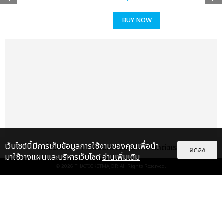
BUY NOW
เว็บไซต์นี้มีการเก็บข้อมูลการใช้งานของคุณเพื่อนำ
เกี่ยวกับเรา
ติดต่อลงโฆษณา
ติดต่อเรา
ตกลง
มาใช้วางแผนและบริหารเว็บไซต์
อ่านเพิ่มเติม
© 2026
THAITICKETMAJOR
All Rights Reserved.
แกลเลอรี
แนะนำ
ประมวลภาพ “จอส-กวิน” จัดปาร์ตี้