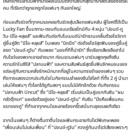
เหล่าแก๊งปลาบนฟ้าที่มาเผยโมเมนต์ความซี้ปึ้กสุดน่ารักสดใสของแต่ละ
คน ที่เรียกว่าถูกอกถูกใจแฟนๆ กันยกใหญ่
ก่อนจะถึงช่วงที่ทุกคนรอคอยกับช่วงสุ่มเลือกแฟนคลับ ผู้โชคดีได้เป็น
Lucky Fan ขึ้นมาถาม-ตอบกันแบบเรียลไทม์กับ 4 หนุ่ม “ปอนด์-ภู
วิน-นีโอ-หลุยส์” และฟินกันต่อกับโมเมนต์น่ารักชวนเคลิ้มด้วยโชว์จาก
คู่จิ้นคู่ฮิต “นีโอ-หลุยส์” ในเพลง “นิดนึง” ต่อด้วยโชว์สุดฟินของคู่จิ้นคู่
ฮอต “ปอนด์-ภูวิน” กับเพลง “มองกี่ทีก็น่ารัก” ซึ่งเรียกเสียงฮือฮาไป
กับโชว์ของพวกเขาอย่างมาก ก่อนชวนแฟนๆ มาร่วมพูดคุยถึงซีน
ความรักในซีรีส์ “ปลาบนฟ้า” และความสัมพันธ์สุดจิ้นฟินจิกหมอนของ
แต่ละคู่กับความคลั่งรักหนักมากที่อยู่ในความทรงจำของแฟนๆ รวม
ถึงการแสดงฉากประทับใจในกิจกรรมจำลองซีนไฮไลท์ ที่ทั้ง 2 คู่ นำมา
เล่นให้แฟนๆ ทั่วโลกได้ดูกันสดๆ แบบไม่มีคัทอีกด้วย กับกิจกรรม
“ปลาบนฟ้า Uncut” ซึ่ง “นีโอ-หลุยส์” เริ่มเล่นเป็นคู่แรกกับซีน “ผม
กลัวตุ๊กแก” และต่อด้วยคู่ของ “ปอนด์-ภูวิน” กับซีน “มึงคือเพื่อนคน
แรกของกู” ที่ทำเอาทุกคนใจละลายร้องกรี๊ดสนั่นทะลุจอเลยทีเดียว
จากนั้นแฟนๆ ก็ต่างตื่นตาตื่นใจและฟินกระจายกับโชว์พิเศษเพลง
“เพื่อนเล่นไม่เล่นเพื่อน” ที่ “ปอนด์-ภูวิน” ควงคู่กันมาโชว์เสียงเพราะๆ