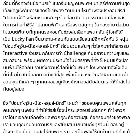
ก่อนที่ทั้งคู่จะจับมือ “มิกซ์” แขกรับเชิญคนพิเศษ มาเสิร์ฟความฟินสุด
เอ็กซ์คลูซีฟกับการแสดงโชว์เพลง “คนแบบไหน” เพลงประกอบซีรีส์
“ปลาบนฟ้า” พร้อมชวนแฟนๆ ร่วมย้อนวันวานบรรยากาศเบื้องหลัง
ในการถ่ายทำซีรีส์ “ปลาบนฟ้า” และเรื่องราวสนุกๆ ในกองถ่าย ต่อด้วย
โมเมนต์พิเศษที่ทุกคนรอคอยกับช่วงสุ่มเลือกแฟนคลับ ผู้โชคดีได้
เป็น Lucky Fan ขึ้นมาถาม-ตอบกันแบบเรียลไทม์อีกครั้งกับ 5 หนุ่ม
“ปอนด์-ภูวิน-นีโอ-หลุยส์-มิกซ์” ก่อนชวนแฟนๆ ทั่วโลกมาทำกิจกรรม
Interactive ร่วมสนุกกับการทำ Challenge กันอย่างมีความสุขและ
สนุกสนาน พร้อมเผยความประทับใจในมิตรภาพที่ทั้ง 5 หนุ่มแก๊งปลา
บนฟ้ามีให้ต่อกัน รวมถึงความรู้สึกที่มีต่อแฟนๆ โดยพวกเขาตั้งใจเต็ม
ที่ทำโชว์ในวันนี้ออกมาอย่างดีที่สุด เพื่อเป็นของขวัญสุดพิเศษแทนคำ
ขอบคุณที่แฟนๆ ทุกคนคอยอยู่เคียงข้างคอยสนับสนุนและให้กำลังใจ
กันอยู่เสมอ
ซึ่ง “ปอนด์-ภูวิน-นีโอ-หลุยส์-มิกซ์” เผยว่า “ขอขอบคุณแฟนคลับทุก
คนมากๆ นะครับ ที่ทำให้ซีรีส์เรื่องนี้กระแสตอบรับดีมากๆ ทำให้พวก
เราได้มาเจอกันอีกครั้ง และพวกคุณคือความสุข คือครอบครัวของพวก
เรา ขอบคุณที่มอบความรักและสนับสนุนกันจนถึงทุกวันนี้ คอยอยู่
ข้างๆ เติมเต็มความสุขให้กับพวกเรา และเป็นพลังให้กันในยามที่ท้อแท้