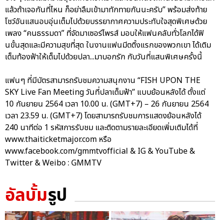
แล้วถ้าเจอกันที่ไหน ก็อย่าลืมเข้ามาทักทายกันนะครับ” พร้อมส่งท้าย
โชว์อันแสนอบอุ่นเต็มไปด้วยบรรยากาศความประทับใจสุดพิเศษด้วย
เพลง “คนธรรมดา” ที่จัดมาเซอร์ไพรส์ มอบให้แฟนคลับทั่วโลกได้ฟิ
นขั้นสุดและมีความสุขที่สุด ในงานแฟนมีตติ้งแรกของพวกเขา ได้เติม
เต็มท้องฟ้าให้เต็มไปด้วยปลา...มาบอกรัก กับวันที่แสนพิเศษครั้งนี้
แฟนๆ ที่มีบัตรสามารถรับชมความสนุกงาน “FISH UPON THE
SKY Live Fan Meeting วันที่ปลาเต็มฟ้า” แบบย้อนหลังได้ ตั้งแต่
10 กันยายน 2564 เวลา 10.00 น. (GMT+7) – 26 กันยายน 2564
เวลา 23.59 น. (GMT+7) โดยสามารถรับชมการแสดงย้อนหลังได้
240 นาทีต่อ 1 รหัสการรับชม และติดตามรายละเอียดเพิ่มเติมได้ที่
www.thaiticketmajor.com หรือ
www.facebook.com/gmmtvofficial & IG & YouTube &
Twitter & Weibo : GMMTV
อัลบั้ม
รูป