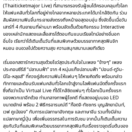
(Thaiticketmajor Live) ที่สามารถรองรับผู้ชมได้ครอบคลุมทั่วโลก
ให้แฟนคลับทั่วโลกที่อยู่ห่างไกลจากหลายประเทศได้มาใกล้ชิดกัน ร่วม
สัมผัสความฟินจิ้นกระจายส่งตรงถึงหน้าจอสุดอบอุ่น ซึ่งจัดขึ้นเมื่อวัน
เสาร์ที่ 4 กันยายนที่ผ่านมา พร้อมจัดเต็มด้วยกิจกรรม Interactive
ของเหล่านักแสดงและสื่อสารโต้ตอบกันแบบเรียลไทม์อย่างอิ่มอก
อิ่มใจ เรียกว่าได้เติมเต็มวันที่แสนพิเศษด้วยบรรยากาศสุดฟินจิก
หมอน อบอวลไปด้วยความสุข ความสนุกสนานเลยทีเดียว
เริ่มออกสตาร์ทความสุขด้วยโชว์สุดประทับใจในเพลง “ข้างๆ” เพลง
ประกอบซีรีส์ “ปลาบนฟ้า” จาก 4 หนุ่มแก๊งปลาบนฟ้า “ปอนด์-ภูวิน-
นีโอ-หลุยส์” ที่ควงคู่ส่งความฟินให้แฟนๆ ได้หายคิดถึง พร้อมกล่าว
ทักทายและต้อนรับแฟนคลับทั่วโลกเข้าสู่งานไลฟ์แฟนมีตติ้งครั้งแรก
ซึ่งถือว่าเป็น Virtual Live ที่ได้ใกล้ชิดแฟนๆ ทั่วโลกเป็นครั้งแรก
ของพวกเขาอีกด้วย ท่ามกลางภาพผู้โชคดี ที่แสดงอยู่บนจอ LED
ขนาดยักษ์ พร้อม 2 พิธีกรอารมณ์ดี “ก๊อตจิ-ทัชชกร บุญลัภยานันท์,
เวฟ คูเป่ยจง” กับการแปลภาษาอังกฤษ และภาษาจีน รวมทั้งมีล่าม
แปลภาษาญี่ปุ่น เพื่อเพิ่มอรรถรสในการรับชม จากนั้นก็เติมเต็มความ
สุขกับวันที่แสนพิเศษด้วยบรรยากาศสุดฟินกับเรื่องราวจุดเริ่มต้นของ