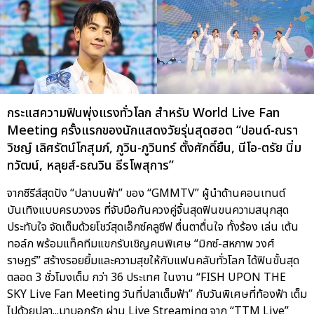
กระแสความฟินพุ่งแรงทั่วโลก สำหรับ World Live Fan
Meeting ครั้งแรกของนักแสดงวัยรุ่นสุดฮอต “ปอนด์-ณรา
วิชญ์ เลิศรัตน์โกสุมภ์, ภูวิน-ภูวินทร์ ตั้งศักดิ์ยืน, นีโอ-ตรัย นิ่ม
ทวัฒน์, หลุยส์-ธณวิน ธีรโพสุการ”
จากซีรีส์สุดปัง “ปลาบนฟ้า” ของ “GMMTV” ผู้นำด้านคอนเทนต์
บันเทิงแบบครบวงจร ที่จับมือกันควงคู่จิ้นสุดฟินขนความสนุกสุด
ประทับใจ จัดเต็มด้วยโชว์สุดเอ็กซ์คลูซีฟ ตื่นตาตื่นใจ ทั้งร้อง เล่น เต้น
ทอล์ก พร้อมแท็คทีมแขกรับเชิญคนพิเศษ “มิกซ์-สหภาพ วงศ์
ราษฎร์” สร้างรอยยิ้มและความสุขให้กับแฟนคลับทั่วโลก ได้ฟินขั้นสุด
ตลอด 3 ชั่วโมงเต็ม กว่า 36 ประเทศ ในงาน “FISH UPON THE
SKY Live Fan Meeting วันที่ปลาเต็มฟ้า” กับวันพิเศษที่ท้องฟ้า เต็ม
ไปด้วยปลา...มาบอกรัก ผ่าน Live Streaming จาก “TTM Live”