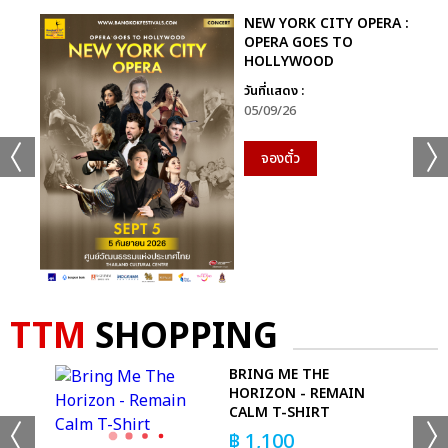
NEW YORK CITY OPERA :
OPERA GOES TO
HOLLYWOOD
วันที่แสดง :
05/09/26
จองตั๋ว
TTM
SHOPPING
E
BRING ME THE
HORIZON - REMAIN
CALM T-SHIRT
฿
1,100