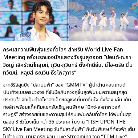
กระแสความฟินพุ่งแรงทั่วโลก สำหรับ World Live Fan
Meeting ครั้งแรกของนักแสดงวัยรุ่นสุดฮอต “ปอนด์-ณรา
วิชญ์ เลิศรัตน์โกสุมภ์, ภูวิน-ภูวินทร์ ตั้งศักดิ์ยืน, นีโอ-ตรัย นิ่ม
ทวัฒน์, หลุยส์-ธณวิน ธีรโพสุการ”
จากซีรีส์สุดปัง “ปลาบนฟ้า” ของ “GMMTV” ผู้นำด้านคอนเทนต์
บันเทิงแบบครบวงจร ที่จับมือกันควงคู่จิ้นสุดฟินขนความสนุกสุด
ประทับใจ จัดเต็มด้วยโชว์สุดเอ็กซ์คลูซีฟ ตื่นตาตื่นใจ ทั้งร้อง เล่น เต้น
ทอล์ก พร้อมแท็คทีมแขกรับเชิญคนพิเศษ “มิกซ์-สหภาพ วงศ์
ราษฎร์” สร้างรอยยิ้มและความสุขให้กับแฟนคลับทั่วโลก ได้ฟินขั้นสุด
ตลอด 3 ชั่วโมงเต็ม กว่า 36 ประเทศ ในงาน “FISH UPON THE
SKY Live Fan Meeting วันที่ปลาเต็มฟ้า” กับวันพิเศษที่ท้องฟ้า เต็ม
ไปด้วยปลา...มาบอกรัก ผ่าน Live Streaming จาก “TTM Live”