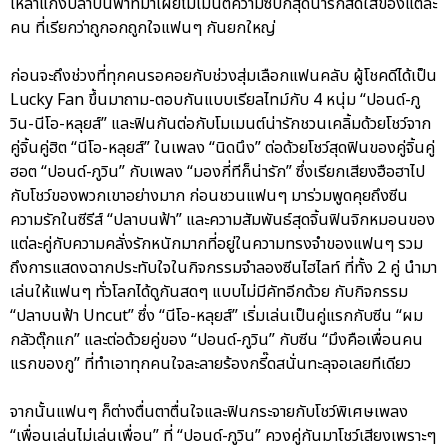
เหล่าแก๊งปลาบนฟ้าที่มาเผยโมเมนต์ความซี้ปึ้กสุดน่ารักสดใสของแต่ละ
คน ที่เรียกว่าถูกอกถูกใจแฟนๆ กันยกใหญ่
ก่อนจะถึงช่วงที่ทุกคนรอคอยกับช่วงสุ่มเลือกแฟนคลับ ผู้โชคดีได้เป็น
Lucky Fan ขึ้นมาถาม-ตอบกันแบบเรียลไทม์กับ 4 หนุ่ม “ปอนด์-ภู
วิน-นีโอ-หลุยส์” และฟินกันต่อกับโมเมนต์น่ารักชวนเคลิ้มด้วยโชว์จาก
คู่จิ้นคู่ฮิต “นีโอ-หลุยส์” ในเพลง “นิดนึง” ต่อด้วยโชว์สุดฟินของคู่จิ้นคู่
ฮอต “ปอนด์-ภูวิน” กับเพลง “มองกี่ทีก็น่ารัก” ซึ่งเรียกเสียงฮือฮาไป
กับโชว์ของพวกเขาอย่างมาก ก่อนชวนแฟนๆ มาร่วมพูดคุยถึงซีน
ความรักในซีรีส์ “ปลาบนฟ้า” และความสัมพันธ์สุดจิ้นฟินจิกหมอนของ
แต่ละคู่กับความคลั่งรักหนักมากที่อยู่ในความทรงจำของแฟนๆ รวม
ถึงการแสดงฉากประทับใจในกิจกรรมจำลองซีนไฮไลท์ ที่ทั้ง 2 คู่ นำมา
เล่นให้แฟนๆ ทั่วโลกได้ดูกันสดๆ แบบไม่มีคัทอีกด้วย กับกิจกรรม
“ปลาบนฟ้า Uncut” ซึ่ง “นีโอ-หลุยส์” เริ่มเล่นเป็นคู่แรกกับซีน “ผม
กลัวตุ๊กแก” และต่อด้วยคู่ของ “ปอนด์-ภูวิน” กับซีน “มึงคือเพื่อนคน
แรกของกู” ที่ทำเอาทุกคนใจละลายร้องกรี๊ดสนั่นทะลุจอเลยทีเดียว
จากนั้นแฟนๆ ก็ต่างตื่นตาตื่นใจและฟินกระจายกับโชว์พิเศษเพลง
“เพื่อนเล่นไม่เล่นเพื่อน” ที่ “ปอนด์-ภูวิน” ควงคู่กันมาโชว์เสียงเพราะๆ