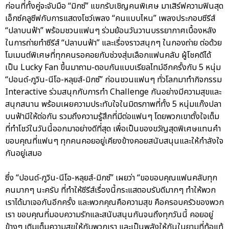
ก่อนที่ทั้งคู่จะจับมือ “มิกซ์” แขกรับเชิญคนพิเศษ มาเสิร์ฟความฟินสุด
เอ็กซ์คลูซีฟกับการแสดงโชว์เพลง “คนแบบไหน” เพลงประกอบซีรีส์
“ปลาบนฟ้า” พร้อมชวนแฟนๆ ร่วมย้อนวันวานบรรยากาศเบื้องหลัง
ในการถ่ายทำซีรีส์ “ปลาบนฟ้า” และเรื่องราวสนุกๆ ในกองถ่าย ต่อด้วย
โมเมนต์พิเศษที่ทุกคนรอคอยกับช่วงสุ่มเลือกแฟนคลับ ผู้โชคดีได้
เป็น Lucky Fan ขึ้นมาถาม-ตอบกันแบบเรียลไทม์อีกครั้งกับ 5 หนุ่ม
“ปอนด์-ภูวิน-นีโอ-หลุยส์-มิกซ์” ก่อนชวนแฟนๆ ทั่วโลกมาทำกิจกรรม
Interactive ร่วมสนุกกับการทำ Challenge กันอย่างมีความสุขและ
สนุกสนาน พร้อมเผยความประทับใจในมิตรภาพที่ทั้ง 5 หนุ่มแก๊งปลา
บนฟ้ามีให้ต่อกัน รวมถึงความรู้สึกที่มีต่อแฟนๆ โดยพวกเขาตั้งใจเต็ม
ที่ทำโชว์ในวันนี้ออกมาอย่างดีที่สุด เพื่อเป็นของขวัญสุดพิเศษแทนคำ
ขอบคุณที่แฟนๆ ทุกคนคอยอยู่เคียงข้างคอยสนับสนุนและให้กำลังใจ
กันอยู่เสมอ
ซึ่ง “ปอนด์-ภูวิน-นีโอ-หลุยส์-มิกซ์” เผยว่า “ขอขอบคุณแฟนคลับทุก
คนมากๆ นะครับ ที่ทำให้ซีรีส์เรื่องนี้กระแสตอบรับดีมากๆ ทำให้พวก
เราได้มาเจอกันอีกครั้ง และพวกคุณคือความสุข คือครอบครัวของพวก
เรา ขอบคุณที่มอบความรักและสนับสนุนกันจนถึงทุกวันนี้ คอยอยู่
ข้างๆ เติมเต็มความสุขให้กับพวกเรา และเป็นพลังให้กันในยามที่ท้อแท้