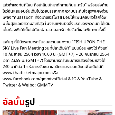
แล้วถ้าเจอกันที่ไหน ก็อย่าลืมเข้ามาทักทายกันนะครับ” พร้อมส่งท้าย
โชว์อันแสนอบอุ่นเต็มไปด้วยบรรยากาศความประทับใจสุดพิเศษด้วย
เพลง “คนธรรมดา” ที่จัดมาเซอร์ไพรส์ มอบให้แฟนคลับทั่วโลกได้ฟิ
นขั้นสุดและมีความสุขที่สุด ในงานแฟนมีตติ้งแรกของพวกเขา ได้เติม
เต็มท้องฟ้าให้เต็มไปด้วยปลา...มาบอกรัก กับวันที่แสนพิเศษครั้งนี้
แฟนๆ ที่มีบัตรสามารถรับชมความสนุกงาน “FISH UPON THE
SKY Live Fan Meeting วันที่ปลาเต็มฟ้า” แบบย้อนหลังได้ ตั้งแต่
10 กันยายน 2564 เวลา 10.00 น. (GMT+7) – 26 กันยายน 2564
เวลา 23.59 น. (GMT+7) โดยสามารถรับชมการแสดงย้อนหลังได้
240 นาทีต่อ 1 รหัสการรับชม และติดตามรายละเอียดเพิ่มเติมได้ที่
www.thaiticketmajor.com หรือ
www.facebook.com/gmmtvofficial & IG & YouTube &
Twitter & Weibo : GMMTV
อัลบั้ม
รูป