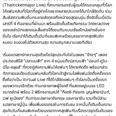
(Thaiticketmajor Live) ที่สามารถรองรับผู้ชมได้ครอบคลุมทั่วโลก
ให้แฟนคลับทั่วโลกที่อยู่ห่างไกลจากหลายประเทศได้มาใกล้ชิดกัน ร่วม
สัมผัสความฟินจิ้นกระจายส่งตรงถึงหน้าจอสุดอบอุ่น ซึ่งจัดขึ้นเมื่อวัน
เสาร์ที่ 4 กันยายนที่ผ่านมา พร้อมจัดเต็มด้วยกิจกรรม Interactive
ของเหล่านักแสดงและสื่อสารโต้ตอบกันแบบเรียลไทม์อย่างอิ่มอก
อิ่มใจ เรียกว่าได้เติมเต็มวันที่แสนพิเศษด้วยบรรยากาศสุดฟินจิก
หมอน อบอวลไปด้วยความสุข ความสนุกสนานเลยทีเดียว
เริ่มออกสตาร์ทความสุขด้วยโชว์สุดประทับใจในเพลง “ข้างๆ” เพลง
ประกอบซีรีส์ “ปลาบนฟ้า” จาก 4 หนุ่มแก๊งปลาบนฟ้า “ปอนด์-ภูวิน-
นีโอ-หลุยส์” ที่ควงคู่ส่งความฟินให้แฟนๆ ได้หายคิดถึง พร้อมกล่าว
ทักทายและต้อนรับแฟนคลับทั่วโลกเข้าสู่งานไลฟ์แฟนมีตติ้งครั้งแรก
ซึ่งถือว่าเป็น Virtual Live ที่ได้ใกล้ชิดแฟนๆ ทั่วโลกเป็นครั้งแรก
ของพวกเขาอีกด้วย ท่ามกลางภาพผู้โชคดี ที่แสดงอยู่บนจอ LED
ขนาดยักษ์ พร้อม 2 พิธีกรอารมณ์ดี “ก๊อตจิ-ทัชชกร บุญลัภยานันท์,
เวฟ คูเป่ยจง” กับการแปลภาษาอังกฤษ และภาษาจีน รวมทั้งมีล่าม
แปลภาษาญี่ปุ่น เพื่อเพิ่มอรรถรสในการรับชม จากนั้นก็เติมเต็มความ
สุขกับวันที่แสนพิเศษด้วยบรรยากาศสุดฟินกับเรื่องราวจุดเริ่มต้นของ