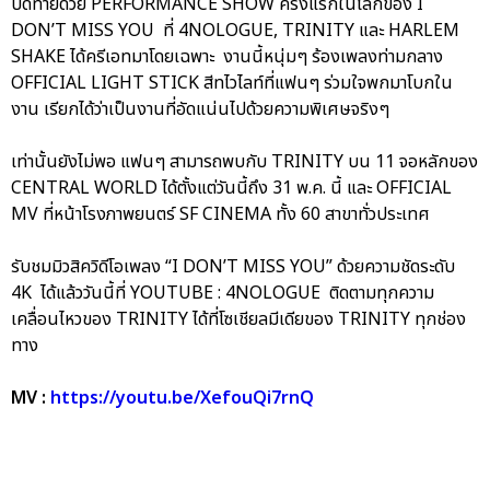
ปิดท้ายด้วย PERFORMANCE SHOW ครั้งแรกในโลกของ I
DON’T MISS YOU ที่ 4NOLOGUE, TRINITY และ HARLEM
SHAKE ได้ครีเอทมาโดยเฉพาะ งานนี้หนุ่มๆ ร้องเพลงท่ามกลาง
OFFICIAL LIGHT STICK สีทไวไลท์ที่แฟนๆ ร่วมใจพกมาโบกใน
งาน เรียกได้ว่าเป็นงานที่อัดแน่นไปด้วยความพิเศษจริงๆ
เท่านั้นยังไม่พอ แฟนๆ สามารถพบกับ TRINITY บน 11 จอหลักของ
CENTRAL WORLD ได้ตั้งแต่วันนี้ถึง 31 พ.ค. นี้ และ OFFICIAL
MV ที่หน้าโรงภาพยนตร์ SF CINEMA ทั้ง 60 สาขาทั่วประเทศ
รับชมมิวสิควิดีโอเพลง “I DON’T MISS YOU” ด้วยความชัดระดับ
4K ได้แล้ววันนี้ที่ YOUTUBE : 4NOLOGUE ติดตามทุกความ
เคลื่อนไหวของ TRINITY ได้ที่โซเชียลมีเดียของ TRINITY ทุกช่อง
ทาง
MV :
https://youtu.be/XefouQi7rnQ