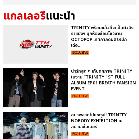
แกลเลอรี
แนะนำ
TRINITY พร้อมแล้วที่จะเป็นตัวตึง
ราชมังฯ บุกห้องซ้อมโชว์งาน
OCTOPOP เทศกาลดนตรีหมึก
เดือ...
EXCLUSIVE
น่ารักสุด ๆ เก็บตกภาพ TRINITY
ในงาน “TRINITY 1ST FULL
ALBUM EP.01 BREATH FANSIGN
EVENT...
EXCLUSIVE
อย่าพลาดไปแชะรูป! TRINITY
NOBODY EXHIBITION ณ
สยามเซ็นเตอร์
EXCLUSIVE