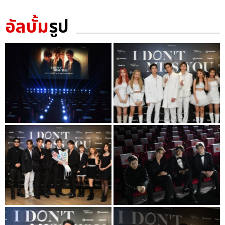
อัลบั้ม
รูป