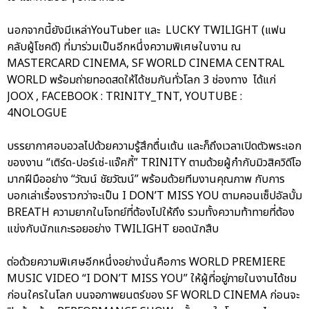
นอกจากนี้ยังมีเหล่าYouTuber และ LUCKY TWILIGHT (แฟน
คลับผู้โชคดี) ที่มาร่วมเป็นอีกหนึ่งความพิเศษในงาน ณ
MASTERCARD CINEMA, SF WORLD CINEMA CENTRAL
WORLD พร้อมถ่ายทอดสดให้ได้ชมกันทั่วโลก 3 ช่องทาง ได้แก่
JOOX , FACEBOOK : TRINITY_TNT, YOUTUBE :
4NOLOGUE
บรรยากาศอบอวลไปด้วยความรู้สึกตื่นเต้น และก็ถึงเวลาเปิดตัวพระเอก
ของงาน “เติร์ด-ปอร์เช่-แจ๊คกี้” TRINITY ตามด้วยผู้กำกับมิวสิควิดีโอ
มากฝีมืออย่าง “วัฒน์ ชัยวัฒน์” พร้อมด้วยทีมงานคุณภาพ กับการ
บอกเล่าเรื่องราวกว่าจะเป็น I DON’T MISS YOU ตามคอนเซ็ปอัลบั้ม
BREATH ความยากในโจทย์ที่ต้องไปให้ถึง รวมทั้งความท้าทายที่ต้อง
แข่งกับนักแกะรอยอย่าง TWILIGHT ยอดนักสืบ
ต่อด้วยความพิเศษอีกหนึ่งอย่างนั่นคือการ WORLD PREMIERE
MUSIC VIDEO “I DON’T MISS YOU” ให้ผู้ที่อยู่ภายในงานได้ชม
ก่อนใครในโลก บนจอภาพยนตร์ของ SF WORLD CINEMA ก่อนจะ