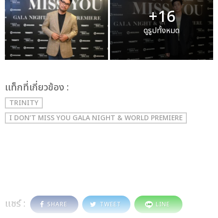
+16
ดูรูปทั้งหมด
เเท็กที่เกี่ยวข้อง :
TRINITY
I DON’T MISS YOU GALA NIGHT & WORLD PREMIERE
แชร์ :
SHARE
TWEET
LINE