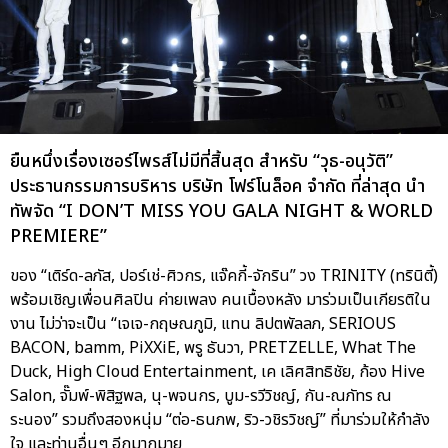
ยืนหนึ่งเรื่องเซอร์ไพรส์ไม่มีที่สิ้นสุด สำหรับ “วุธ-อนุวัติ”
ประธานกรรมการบริหาร บริษัท โฟร์โนล็อค จำกัด ที่ล่าสุด นำ
ทัพจัด “I DON’T MISS YOU GALA NIGHT & WORLD
PREMIERE”
ของ “เติร์ด-ลภัส, ปอร์เช่-ศิวกร, แจ๊คกี้-จักริน” วง TRINITY (ทรินิตี้)
พร้อมเชิญเพื่อนศิลปิน ค่ายเพลง คนเบื้องหลัง มาร่วมเป็นเกียรติใน
งาน ไม่ว่าจะเป็น “เจเจ-กฤษณภูมิ, แทน ลิปตพัลลภ, SERIOUS
BACON, bamm, PiXXiE, พรู ธันวา, PRETZELLE, What The
Duck, High Cloud Entertainment, เค เลิศสิทธิชัย, ก้อง Hive
Salon, จั๊มพ์-พิสิฐพล, นุ-พจนกร, บูม-รวีวิชญ์, กัน-ณภัทร ณ
ระนอง” รวมถึงสองหนุ่ม “ต่อ-ธนภพ, ริว-วชิรวิชญ์” ที่มาร่วมให้กำลัง
ใจ และท่านอื่นๆ อีกมากมาย