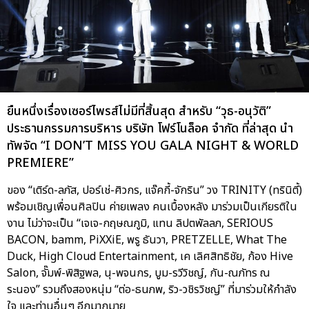
ยืนหนึ่งเรื่องเซอร์ไพรส์ไม่มีที่สิ้นสุด สำหรับ “วุธ-อนุวัติ”
ประธานกรรมการบริหาร บริษัท โฟร์โนล็อค จำกัด ที่ล่าสุด นำ
ทัพจัด “I DON’T MISS YOU GALA NIGHT & WORLD
PREMIERE”
ของ “เติร์ด-ลภัส, ปอร์เช่-ศิวกร, แจ๊คกี้-จักริน” วง TRINITY (ทรินิตี้)
พร้อมเชิญเพื่อนศิลปิน ค่ายเพลง คนเบื้องหลัง มาร่วมเป็นเกียรติใน
งาน ไม่ว่าจะเป็น “เจเจ-กฤษณภูมิ, แทน ลิปตพัลลภ, SERIOUS
BACON, bamm, PiXXiE, พรู ธันวา, PRETZELLE, What The
Duck, High Cloud Entertainment, เค เลิศสิทธิชัย, ก้อง Hive
Salon, จั๊มพ์-พิสิฐพล, นุ-พจนกร, บูม-รวีวิชญ์, กัน-ณภัทร ณ
ระนอง” รวมถึงสองหนุ่ม “ต่อ-ธนภพ, ริว-วชิรวิชญ์” ที่มาร่วมให้กำลัง
ใจ และท่านอื่นๆ อีกมากมาย