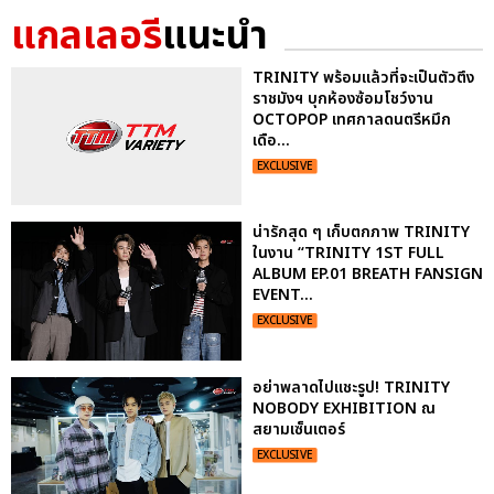
แกลเลอรี
แนะนำ
TRINITY พร้อมแล้วที่จะเป็นตัวตึง
ราชมังฯ บุกห้องซ้อมโชว์งาน
OCTOPOP เทศกาลดนตรีหมึก
เดือ...
EXCLUSIVE
น่ารักสุด ๆ เก็บตกภาพ TRINITY
ในงาน “TRINITY 1ST FULL
ALBUM EP.01 BREATH FANSIGN
EVENT...
EXCLUSIVE
อย่าพลาดไปแชะรูป! TRINITY
NOBODY EXHIBITION ณ
สยามเซ็นเตอร์
EXCLUSIVE