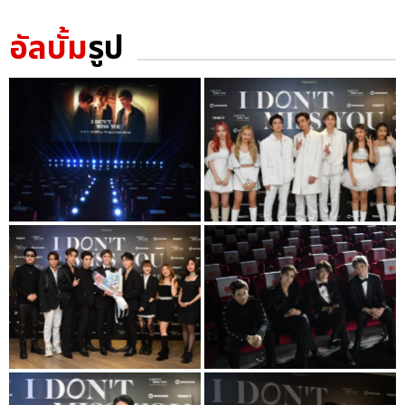
อัลบั้ม
รูป