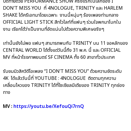
ปิดท้ายด้วย PERFORMANCE SHOW ครั้งแรกในโลกของ I
DON’T MISS YOU ที่ 4NOLOGUE, TRINITY และ HARLEM
SHAKE ได้ครีเอทมาโดยเฉพาะ งานนี้หนุ่มๆ ร้องเพลงท่ามกลาง
OFFICIAL LIGHT STICK สีทไวไลท์ที่แฟนๆ ร่วมใจพกมาโบกใน
งาน เรียกได้ว่าเป็นงานที่อัดแน่นไปด้วยความพิเศษจริงๆ
เท่านั้นยังไม่พอ แฟนๆ สามารถพบกับ TRINITY บน 11 จอหลักของ
CENTRAL WORLD ได้ตั้งแต่วันนี้ถึง 31 พ.ค. นี้ และ OFFICIAL
MV ที่หน้าโรงภาพยนตร์ SF CINEMA ทั้ง 60 สาขาทั่วประเทศ
รับชมมิวสิควิดีโอเพลง “I DON’T MISS YOU” ด้วยความชัดระดับ
4K ได้แล้ววันนี้ที่ YOUTUBE : 4NOLOGUE ติดตามทุกความ
เคลื่อนไหวของ TRINITY ได้ที่โซเชียลมีเดียของ TRINITY ทุกช่อง
ทาง
MV :
https://youtu.be/XefouQi7rnQ