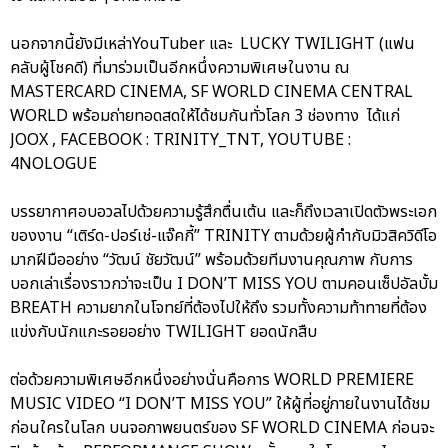
นอกจากนี้ยังมีเหล่าYouTuber และ LUCKY TWILIGHT (แฟน
คลับผู้โชคดี) ที่มาร่วมเป็นอีกหนึ่งความพิเศษในงาน ณ
MASTERCARD CINEMA, SF WORLD CINEMA CENTRAL
WORLD พร้อมถ่ายทอดสดให้ได้ชมกันทั่วโลก 3 ช่องทาง ได้แก่
JOOX , FACEBOOK : TRINITY_TNT, YOUTUBE :
4NOLOGUE
บรรยากาศอบอวลไปด้วยความรู้สึกตื่นเต้น และก็ถึงเวลาเปิดตัวพระเอก
ของงาน “เติร์ด-ปอร์เช่-แจ๊คกี้” TRINITY ตามด้วยผู้กำกับมิวสิควิดีโอ
มากฝีมืออย่าง “วัฒน์ ชัยวัฒน์” พร้อมด้วยทีมงานคุณภาพ กับการ
บอกเล่าเรื่องราวกว่าจะเป็น I DON’T MISS YOU ตามคอนเซ็ปอัลบั้ม
BREATH ความยากในโจทย์ที่ต้องไปให้ถึง รวมทั้งความท้าทายที่ต้อง
แข่งกับนักแกะรอยอย่าง TWILIGHT ยอดนักสืบ
ต่อด้วยความพิเศษอีกหนึ่งอย่างนั่นคือการ WORLD PREMIERE
MUSIC VIDEO “I DON’T MISS YOU” ให้ผู้ที่อยู่ภายในงานได้ชม
ก่อนใครในโลก บนจอภาพยนตร์ของ SF WORLD CINEMA ก่อนจะ