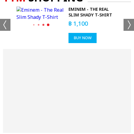
 -
EMINEM - THE REAL
SLIM SHADY T-SHIRT
฿
1,100
BUY NOW