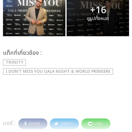
+16
ดูรูปทั้งหมด
เเท็กที่เกี่ยวข้อง :
TRINITY
I DON’T MISS YOU GALA NIGHT & WORLD PREMIERE
แชร์ :
SHARE
TWEET
LINE